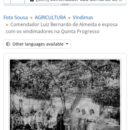
[Item] Comendador Luiz Bernardo de Almeida e esposa com os vindimadores na Quinta Progresso
[Item] Vindimas
Foto Sousa
AGRICULTURA
Vindimas
[Item] Comendador Luiz Bernardo de Almeida e esposa com os vindimadores na Quinta Progresso
Comendador Luiz Bernardo de Almeida e esposa
[Item] Vindimas
com os vindimadores na Quinta Progresso
[Item] Comendador Luiz Bernardo de Almeida e esposa com os vindimadores
[Part] COMÉRCIO
Other languages available
[Part] ENSINO
[Part] PANORÂMICAS
[Part] ATIVIDADE POLÍTICA
[Part] RELIGIÃO
[Part] RETRATOS
[Part] ANIMAIS
[Part] SEGURANÇA PÚBLICA
[Part] TRANSPORTES
[Part] OBRAS PÚBLICAS
[Part] PATRIMÓNIO
[Part] INSTITUIÇÕES
[Part] ASSOCIAÇÕES