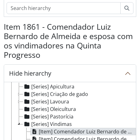
Sear
Item 1861 - Comendador Luiz
Bernardo de Almeida e esposa com
[Fonds] Foto Sousa
[Part] CÂMARA MUNICIPAL
os vindimadores na Quinta
[Part] ASSEMBLEIA MUNICIPAL
Progresso
[Part] JUNTAS DE FREGUESIA
[Part] MOVIMENTO CULTURAL
[Part] DESPORTO
Hide hierarchy
[Part] AGRICULTURA
[Series] Apicultura
[Series] Criação de gado
[Series] Lavoura
[Series] Oleicultura
[Series] Pastorícia
[Series] Vindimas
[Item] Comendador Luiz Bernardo de Almeida e esposa com os vindimadores na Quinta Progresso
[Item] Comendador Luiz Bernardo de Almeida com os vindimadores na Quinta Progresso