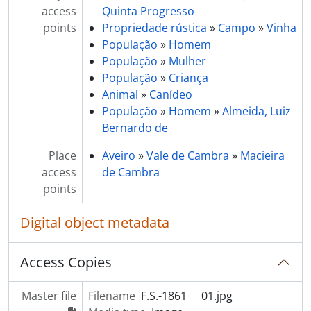
access
Quinta Progresso
points
Propriedade rústica
»
Campo
»
Vinha
População
»
Homem
População
»
Mulher
População
»
Criança
Animal
»
Canídeo
População
»
Homem
»
Almeida, Luiz
Bernardo de
Place
Aveiro
»
Vale de Cambra
»
Macieira
access
de Cambra
points
Digital object metadata
Access Copies
Master file
Filename
F.S.-1861___01.jpg