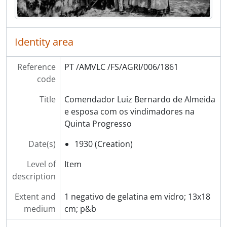
[Part] EMPRESAS
[Series] Álbuns de fotografias
[Series] Livros de registo de clientes
Identity area
Reference
PT /AMVLC /FS/AGRI/006/1861
code
Title
Comendador Luiz Bernardo de Almeida
e esposa com os vindimadores na
Quinta Progresso
Date(s)
1930 (Creation)
Level of
Item
description
Extent and
1 negativo de gelatina em vidro; 13x18
medium
cm; p&b