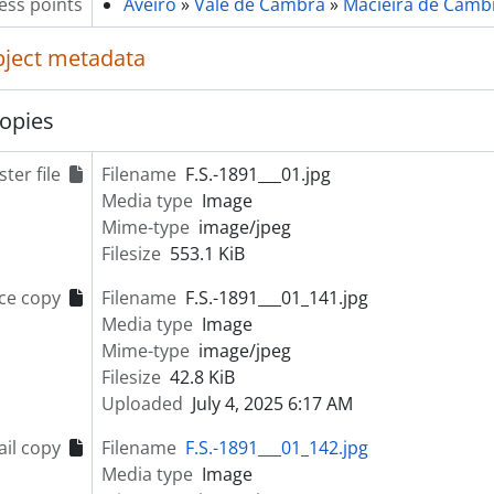
ess points
Aveiro
»
Vale de Cambra
»
Macieira de Camb
object metadata
opies
ter file
Filename
F.S.-1891___01.jpg
Media type
Image
Mime-type
image/jpeg
Filesize
553.1 KiB
ce copy
Filename
F.S.-1891___01_141.jpg
Media type
Image
Mime-type
image/jpeg
Filesize
42.8 KiB
Uploaded
July 4, 2025 6:17 AM
il copy
Filename
F.S.-1891___01_142.jpg
Media type
Image