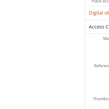
Place acc
Digital 
Access C
Mas
Referen
Thumbna