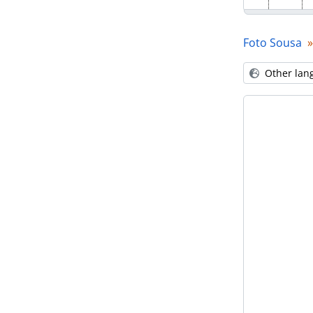
Foto Sousa
Other lan
[P
[Pa
[P
[Pa
[Pa
[P
[Pa
[P
[P
[P
[P
[Pa
[P
[P