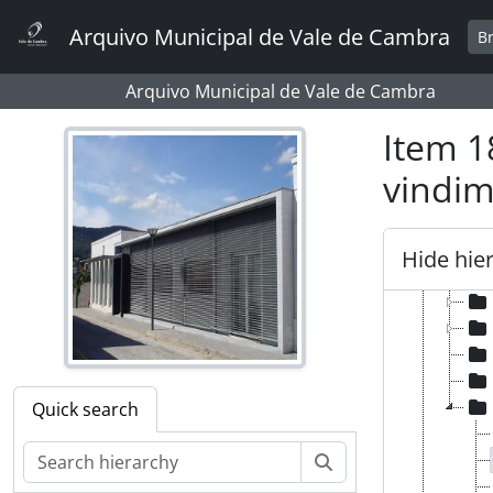
Skip to main content
Arquivo Municipal de Vale de Cambra
B
[Fonds
Arquivo Municipal de Vale de Cambra
[P
Item 1
[P
[P
vindim
[P
[P
[P
Hide hie
Quick search
Search