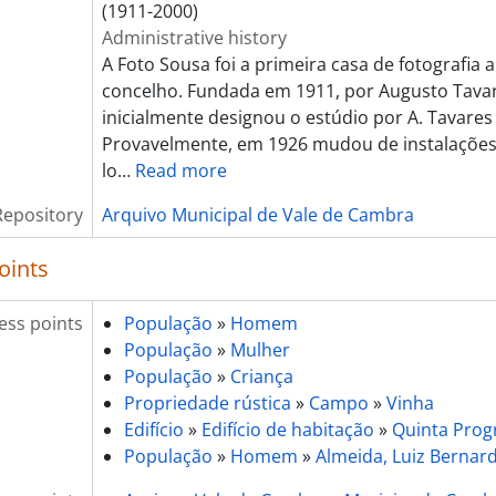
(1911-2000)
Administrative history
A Foto Sousa foi a primeira casa de fotografia 
concelho. Fundada em 1911, por Augusto Tavar
inicialmente designou o estúdio por A. Tavares
Provavelmente, em 1926 mudou de instalações
lo
…
Read more
Repository
Arquivo Municipal de Vale de Cambra
oints
ess points
População
»
Homem
População
»
Mulher
População
»
Criança
Propriedade rústica
»
Campo
»
Vinha
Edifício
»
Edifício de habitação
»
Quinta Prog
População
»
Homem
»
Almeida, Luiz Bernar