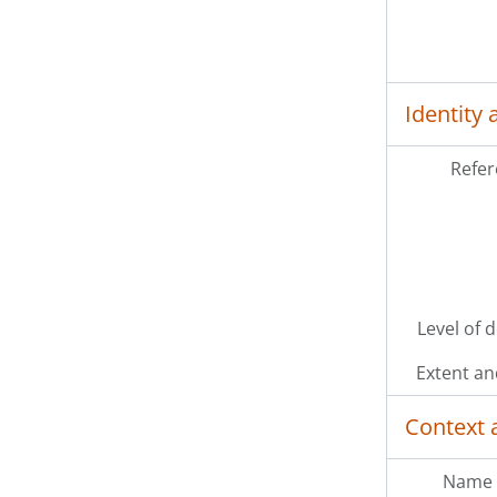
[Se
[Se
Identity 
Refer
Level of 
Extent a
Context 
Name 