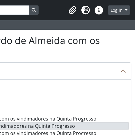
Search in browse page
Log in
Clipboard
Language
Quick links
rdo de Almeida com os
 com os vindimadores na Quinta Progresso
indimadores na Quinta Progresso
 com os vindimadores na Quinta Progresso