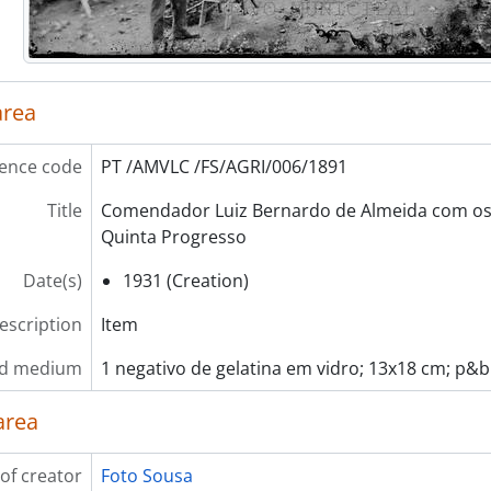
ries] Álbuns de fotografias
ries] Livros de registo de clientes
area
ence code
PT /AMVLC /FS/AGRI/006/1891
Title
Comendador Luiz Bernardo de Almeida com os
Quinta Progresso
Date(s)
1931 (Creation)
description
Item
nd medium
1 negativo de gelatina em vidro; 13x18 cm; p&b
area
of creator
Foto Sousa