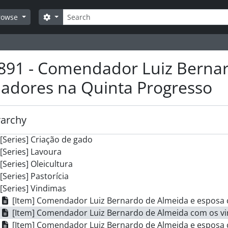
Search
Search options
rowse
] Foto Sousa
art] CÂMARA MUNICIPAL
891 - Comendador Luiz Berna
art] ASSEMBLEIA MUNICIPAL
art] JUNTAS DE FREGUESIA
adores na Quinta Progresso
art] MOVIMENTO CULTURAL
art] DESPORTO
art] AGRICULTURA
rarchy
[Series] Apicultura
[Series] Criação de gado
[Series] Lavoura
[Series] Oleicultura
[Series] Pastorícia
[Series] Vindimas
[Item] Comendador Luiz Bernardo de Almeida e esposa
[Item] Comendador Luiz Bernardo de Almeida com os v
[Item] Comendador Luiz Bernardo de Almeida e esposa