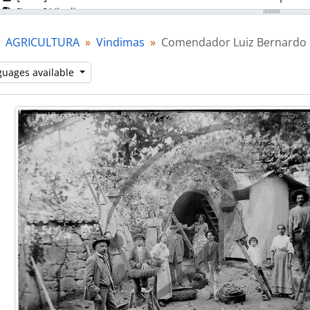
[Item] Vindimas
[Item] Comendador Luiz Bernardo de Almeida e esposa
AGRICULTURA
Vindimas
Comendador Luiz Bernardo 
[Item] Vindimas
[Item] Comendador Luiz Bernardo de Almeida e esposa
guages available
art] COMÉRCIO
rt] ENSINO
art] PANORÂMICAS
rt] ATIVIDADE POLÍTICA
rt] RELIGIÃO
art] RETRATOS
rt] ANIMAIS
art] SEGURANÇA PÚBLICA
art] TRANSPORTES
art] OBRAS PÚBLICAS
art] PATRIMÓNIO
rt] INSTITUIÇÕES
art] ASSOCIAÇÕES
art] EMPRESAS