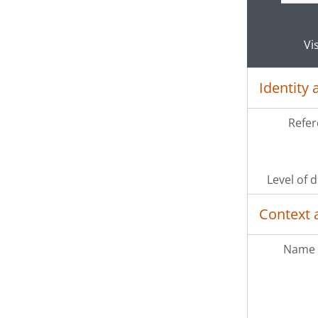
Clickin
Vi
Identity 
Refer
Level of 
Context 
Name 