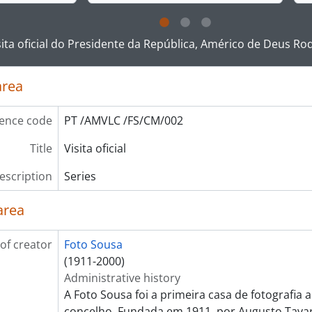
g this description title link will open the description view pag
sita oficial do Presidente da República, Américo de Deus R
area
ence code
PT /AMVLC /FS/CM/002
Title
Visita oficial
description
Series
area
of creator
Foto Sousa
(1911-2000)
Administrative history
A Foto Sousa foi a primeira casa de fotografia 
concelho. Fundada em 1911, por Augusto Tavar