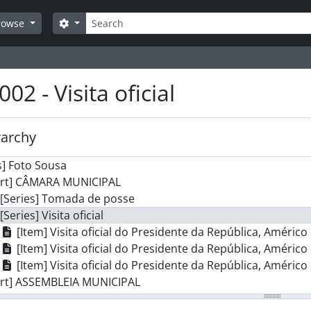
Search
Search options
rowse
002 - Visita oficial
rarchy
] Foto Sousa
art] CÂMARA MUNICIPAL
[Series] Tomada de posse
[Series] Visita oficial
[Item] Visita oficial do Presidente da República, Améri
[Item] Visita oficial do Presidente da República, Améri
[Item] Visita oficial do Presidente da República, Améri
art] ASSEMBLEIA MUNICIPAL
art] JUNTAS DE FREGUESIA