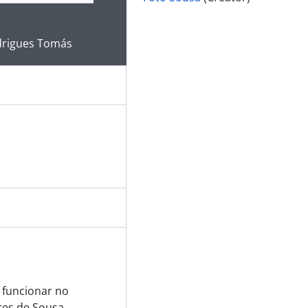
e for this digital object. Advancing the carousel above will up
odrigues Tomás
a funcionar no
es de Sousa,