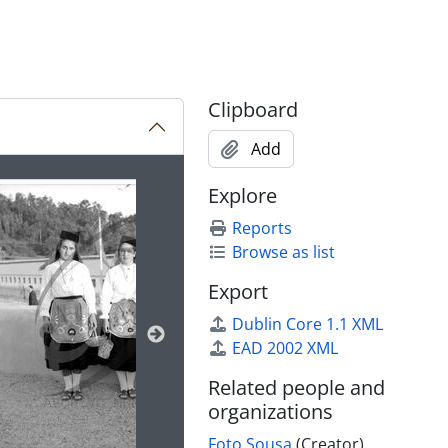
Clipboard
Add
ion title displayed in the following carousel. Clicking any im
Explore
Reports
Browse as list
Export
Dublin Core 1.1 XML
EAD 2002 XML
Related people and
organizations
Foto Sousa
(Creator)