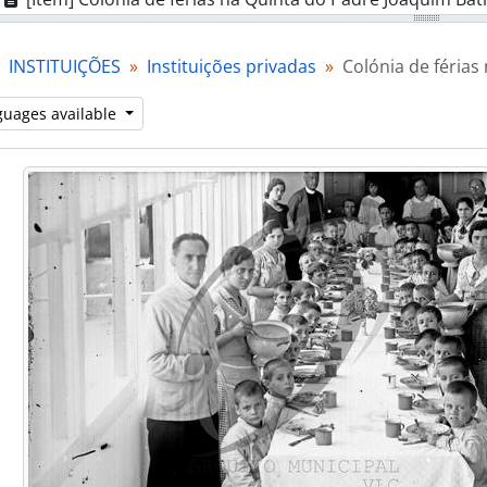
[Item] Colónia de férias na Quinta do Padre Joaquim Bat
[Item] Colónia de férias na Quinta do Padre Joaquim Bat
INSTITUIÇÕES
Instituições privadas
Colónia de férias
[Item] Colónia de férias na Quinta do Padre Joaquim Bat
[Item] Inauguração do Sanatório Comendador de Almei
guages available
[Item] Inauguração do Centro Recreativo e Literário Lu
[Item] Colónia de férias na Quinta do Padre Joaquim Bat
[Series] Instituições públicas
art] ASSOCIAÇÕES
art] EMPRESAS
ries] Álbuns de fotografias
ries] Livros de registo de clientes