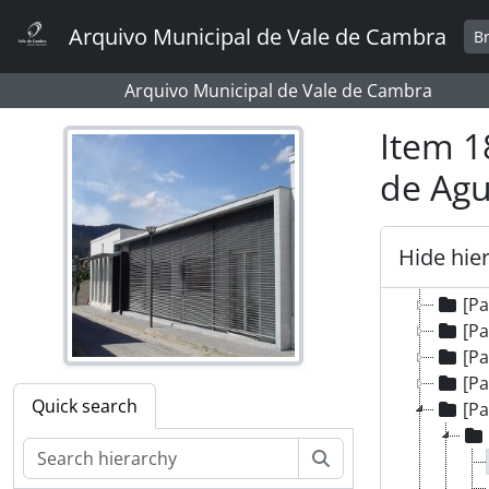
[P
Skip to main content
Arquivo Municipal de Vale de Cambra
B
[P
[P
Arquivo Municipal de Vale de Cambra
[P
[P
Item 1
[Pa
[P
de Agu
[Pa
[Pa
[P
Hide hie
[Pa
[P
[P
[P
[P
Quick search
[Pa
Search