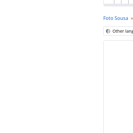
Foto Sousa
Other lan
[P
[P
[Se
[Se