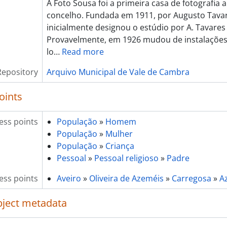
A Foto Sousa foi a primeira casa de fotografia 
concelho. Fundada em 1911, por Augusto Tavar
inicialmente designou o estúdio por A. Tavares
Provavelmente, em 1926 mudou de instalações
lo
…
Read more
Repository
Arquivo Municipal de Vale de Cambra
oints
ess points
População
»
Homem
População
»
Mulher
População
»
Criança
Pessoal
»
Pessoal religioso
»
Padre
ess points
Aveiro
»
Oliveira de Azeméis
»
Carregosa
»
A
object metadata