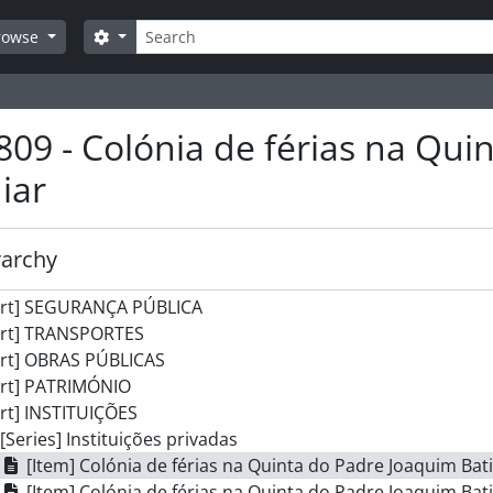
art] JUNTAS DE FREGUESIA
Search
Search options
rowse
art] MOVIMENTO CULTURAL
art] DESPORTO
art] AGRICULTURA
art] COMÉRCIO
809 - Colónia de férias na Qui
rt] ENSINO
art] PANORÂMICAS
iar
rt] ATIVIDADE POLÍTICA
rt] RELIGIÃO
art] RETRATOS
rarchy
rt] ANIMAIS
art] SEGURANÇA PÚBLICA
art] TRANSPORTES
art] OBRAS PÚBLICAS
art] PATRIMÓNIO
rt] INSTITUIÇÕES
[Series] Instituições privadas
[Item] Colónia de férias na Quinta do Padre Joaquim Bat
[Item] Colónia de férias na Quinta do Padre Joaquim Bat