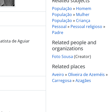
Related subjects
População
»
Homem
População
»
Mulher
População
»
Criança
Pessoal
»
Pessoal religioso
»
Padre
atista de Aguiar
Related people and
organizations
Foto Sousa
(Creator)
Related places
Aveiro
»
Oliveira de Azeméis
»
Carregosa
»
Azagães