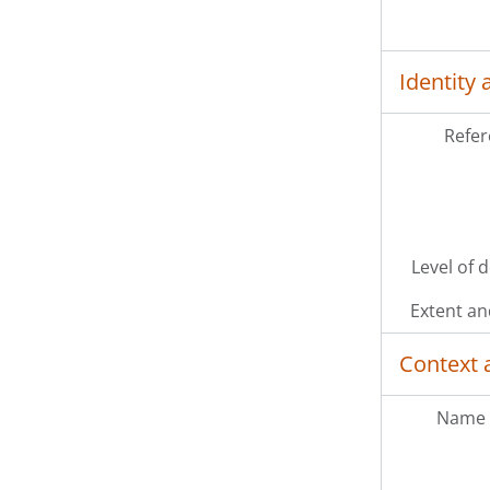
Identity 
Refer
Level of 
Extent a
Context 
Name 