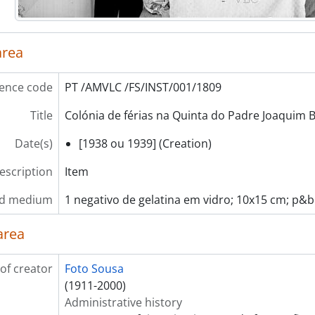
area
ence code
PT /AMVLC /FS/INST/001/1809
Title
Colónia de férias na Quinta do Padre Joaquim B
Date(s)
[1938 ou 1939] (Creation)
description
Item
nd medium
1 negativo de gelatina em vidro; 10x15 cm; p&b
area
of creator
Foto Sousa
(1911-2000)
Administrative history