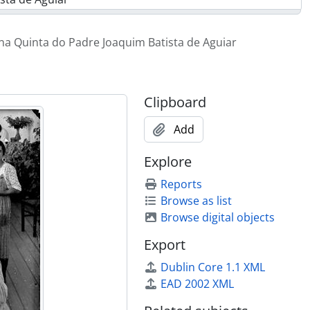
ista de Aguiar
ista de Aguiar
 na Quinta do Padre Joaquim Batista de Aguiar
ista de Aguiar
da Pinho
iz Bernardo de Almeida
ista de Aguiar
Clipboard
Add
Explore
Reports
Browse as list
Browse digital objects
Export
Dublin Core 1.1 XML
EAD 2002 XML