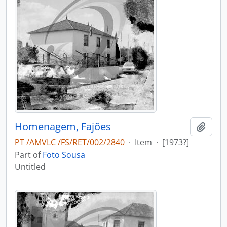
Homenagem, Fajões
Add t
PT /AMVLC /FS/RET/002/2840
·
Item
·
[1973?]
Part of
Foto Sousa
Untitled