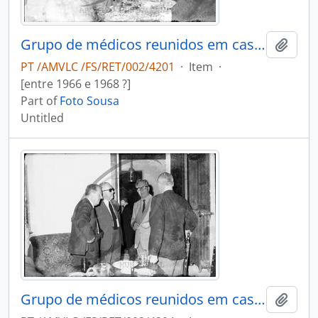
Grupo de médicos reunidos em casa do Dr. António Duarte Teixeira da Silva
Add t
PT /AMVLC /FS/RET/002/4201
·
Item
·
[entre 1966 e 1968 ?]
Part of
Foto Sousa
Untitled
Grupo de médicos reunidos em casa do Dr. António Duarte Teixeira da Silva
Add t