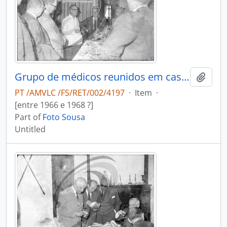
Grupo de médicos reunidos em casa do Dr. António Duarte Teixeira da Silva
Add t
PT /AMVLC /FS/RET/002/4197
·
Item
·
[entre 1966 e 1968 ?]
Part of
Foto Sousa
Untitled