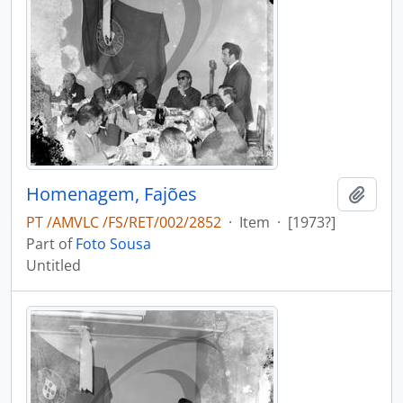
Homenagem, Fajões
Add t
PT /AMVLC /FS/RET/002/2852
·
Item
·
[1973?]
Part of
Foto Sousa
Untitled