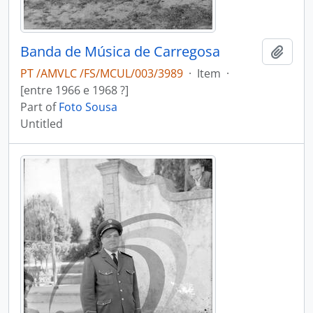
Banda de Música de Carregosa
Add t
PT /AMVLC /FS/MCUL/003/3989
·
Item
·
[entre 1966 e 1968 ?]
Part of
Foto Sousa
Untitled