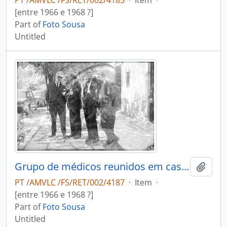
PT /AMVLC /FS/RET/002/4185
·
Item
·
[entre 1966 e 1968 ?]
Part of
Foto Sousa
Untitled
Grupo de médicos reunidos em casa do Dr. António Duarte Teixeira da Silva
Add t
PT /AMVLC /FS/RET/002/4187
·
Item
·
[entre 1966 e 1968 ?]
Part of
Foto Sousa
Untitled