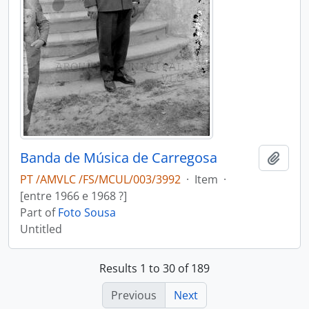
Banda de Música de Carregosa
Add t
PT /AMVLC /FS/MCUL/003/3992
·
Item
·
[entre 1966 e 1968 ?]
Part of
Foto Sousa
Untitled
Results 1 to 30 of 189
Previous
Next