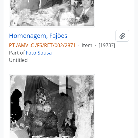
Homenagem, Fajões
Add t
PT /AMVLC /FS/RET/002/2871
·
Item
·
[1973?]
Part of
Foto Sousa
Untitled