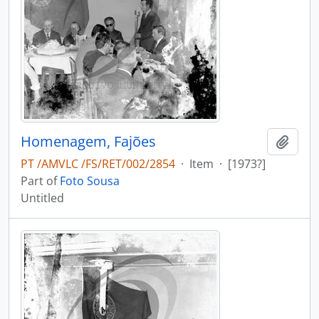
Homenagem, Fajões
Add t
PT /AMVLC /FS/RET/002/2854
·
Item
·
[1973?]
Part of
Foto Sousa
Untitled