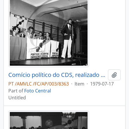
Comício político do CDS, realizado em Oliveira de Azeméis
Add t
PT /AMVLC /FC/AP/003/8363
·
Item
·
1979-07-17
Part of
Foto Central
Untitled