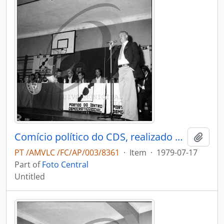
Comício político do CDS, realizado em Oliveira de Azeméis
Add t
PT /AMVLC /FC/AP/003/8361
·
Item
·
1979-07-17
Part of
Foto Central
Untitled