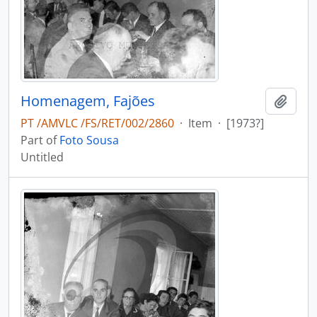
Homenagem, Fajões
Add t
PT /AMVLC /FS/RET/002/2860
·
Item
·
[1973?]
Part of
Foto Sousa
Untitled