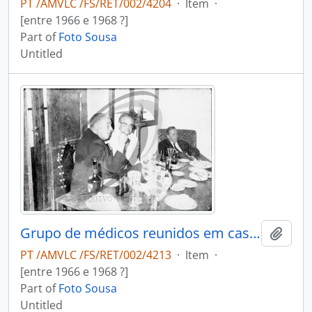
PT /AMVLC /FS/RET/002/4204
·
Item
·
[entre 1966 e 1968 ?]
Part of
Foto Sousa
Untitled
Grupo de médicos reunidos em casa do Dr. António Duarte Teixeira da Silva
Add t
PT /AMVLC /FS/RET/002/4213
·
Item
·
[entre 1966 e 1968 ?]
Part of
Foto Sousa
Untitled