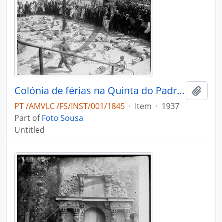
Colónia de férias na Quinta do Padre Joaquim Batista de Aguiar
Add t
PT /AMVLC /FS/INST/001/1845
·
Item
·
1937
Part of
Foto Sousa
Untitled