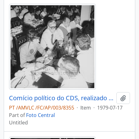
Comício político do CDS, realizado em Oliveira de Azeméis
Add t
PT /AMVLC /FC/AP/003/8355
·
Item
·
1979-07-17
Part of
Foto Central
Untitled