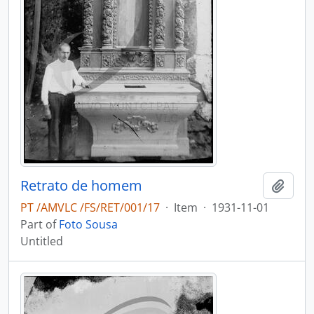
Retrato de homem
Add t
PT /AMVLC /FS/RET/001/17
·
Item
·
1931-11-01
Part of
Foto Sousa
Untitled