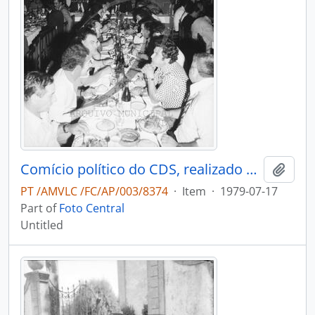
Comício político do CDS, realizado em Oliveira de Azeméis
Add t
PT /AMVLC /FC/AP/003/8374
·
Item
·
1979-07-17
Part of
Foto Central
Untitled