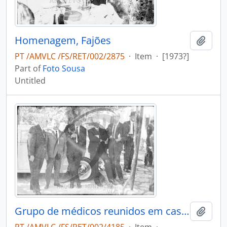
Homenagem, Fajões
Add t
PT /AMVLC /FS/RET/002/2875
·
Item
·
[1973?]
Part of
Foto Sousa
Untitled
Grupo de médicos reunidos em casa do Dr. António Duarte Teixeira da Silva
Add t