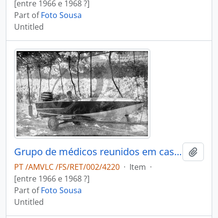
[entre 1966 e 1968 ?]
Part of
Foto Sousa
Untitled
Grupo de médicos reunidos em casa do Dr. António Duarte Teixeira da Silva
Add t
PT /AMVLC /FS/RET/002/4220
·
Item
·
[entre 1966 e 1968 ?]
Part of
Foto Sousa
Untitled