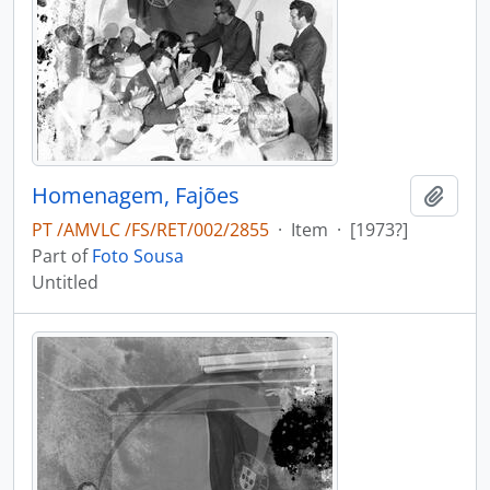
Homenagem, Fajões
Add t
PT /AMVLC /FS/RET/002/2855
·
Item
·
[1973?]
Part of
Foto Sousa
Untitled