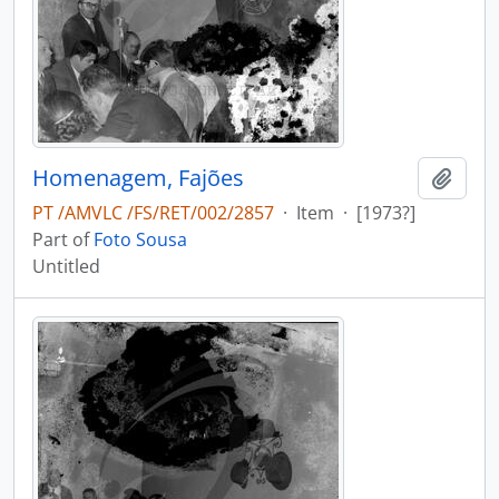
Homenagem, Fajões
Add t
PT /AMVLC /FS/RET/002/2857
·
Item
·
[1973?]
Part of
Foto Sousa
Untitled