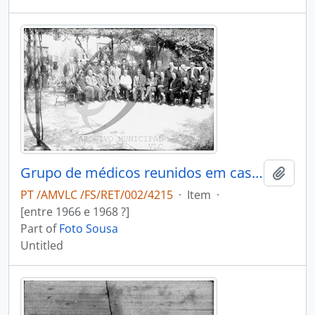
Grupo de médicos reunidos em casa do Dr. António Duarte Teixeira da Silva
Add t
PT /AMVLC /FS/RET/002/4215
·
Item
·
[entre 1966 e 1968 ?]
Part of
Foto Sousa
Untitled