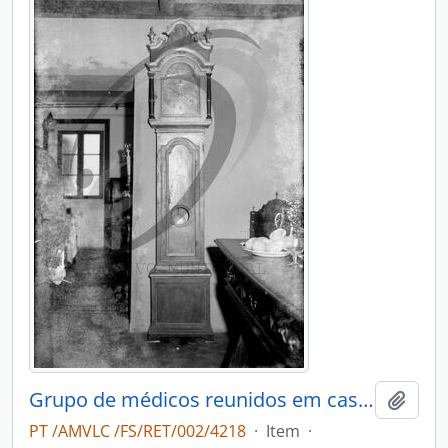
Grupo de médicos reunidos em casa do Dr. António Duarte Teixeira da Silva
Add t
PT /AMVLC /FS/RET/002/4218
·
Item
·