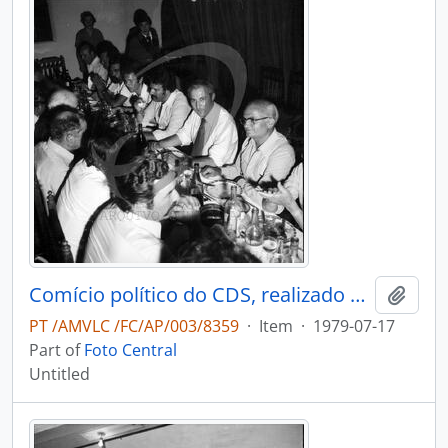
Comício político do CDS, realizado em Oliveira de Azeméis
Add t
PT /AMVLC /FC/AP/003/8359
·
Item
·
1979-07-17
Part of
Foto Central
Untitled