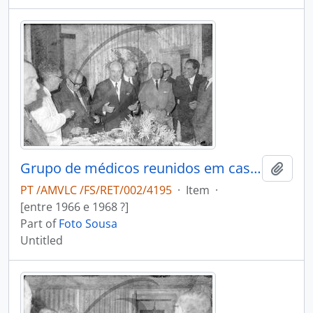
Grupo de médicos reunidos em casa do Dr. António Duarte Teixeira da Silva
Add t
PT /AMVLC /FS/RET/002/4195
·
Item
·
[entre 1966 e 1968 ?]
Part of
Foto Sousa
Untitled