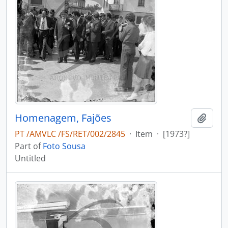
Homenagem, Fajões
Add t
PT /AMVLC /FS/RET/002/2845
·
Item
·
[1973?]
Part of
Foto Sousa
Untitled