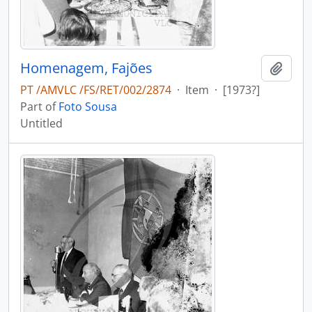
Homenagem, Fajões
Add t
PT /AMVLC /FS/RET/002/2874
·
Item
·
[1973?]
Part of
Foto Sousa
Untitled