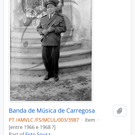
Banda de Música de Carregosa
Add t
PT /AMVLC /FS/MCUL/003/3987
·
Item
·
[entre 1966 e 1968 ?]
Part of
Foto Sousa