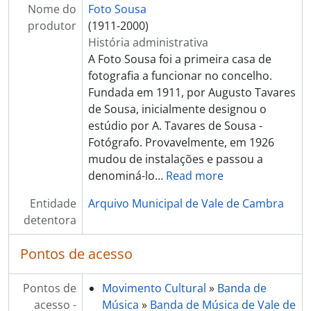
Nome do
Foto Sousa
[Séries] Álbuns de fotografias
produtor
(1911-2000)
[Séries] Livros de registo de clientes
História administrativa
A Foto Sousa foi a primeira casa de
fotografia a funcionar no concelho.
Fundada em 1911, por Augusto Tavares
de Sousa, inicialmente designou o
estúdio por A. Tavares de Sousa -
Fotógrafo. Provavelmente, em 1926
mudou de instalações e passou a
denominá-lo
…
Read more
Entidade
Arquivo Municipal de Vale de Cambra
detentora
Pontos de acesso
Pontos de
Movimento Cultural
»
Banda de
acesso -
Música
»
Banda de Música de Vale de