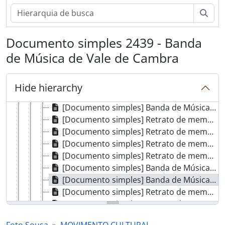
[Fundos] Foto Sousa
Pesq
[Secção] CÂMARA MUNICIPAL
[Secção] ASSEMBLEIA MUNICIPAL
Documento simples 2439 - Banda
[Secção] JUNTAS DE FREGUESIA
de Música de Vale de Cambra
[Secção] MOVIMENTO CULTURAL
[Séries] Artes do espetáculo
[Séries] Artesanato
Hide hierarchy
[Séries] Bandas de Música
[Documento simples] Banda de Música de Vale de Cambra
[Documento simples] Retrato de membro da Banda de Música de Vale de Cambra
[Documento simples] Retrato de membro da Banda de Música de Vale de Cambra
[Documento simples] Retrato de membro da Banda de Música de Vale de Cambra
[Documento simples] Retrato de membro da Banda de Música de Vale de Cambra
[Documento simples] Banda de Música de Vale de Cambra
[Documento simples] Banda de Música de Vale de Cambra
[Documento simples] Retrato de membros da Banda de Música de Vale de Cambra
[Documento simples] Retrato de membros da Banda de Música de Vale de Cambra
[Documento simples] Banda de música de Vale de Cambra