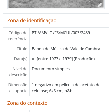
[Séries] Cultura regional
[Séries] Exposições
[Séries] Grupos de Música
Zona de identificação
[Secção] DESPORTO
[Secção] AGRICULTURA
Código de
PT /AMVLC /FS/MCUL/003/2439
[Secção] COMÉRCIO
referência
[Secção] ENSINO
[Secção] PANORÂMICAS
Título
Banda de Música de Vale de Cambra
[Secção] ATIVIDADE POLÍTICA
[Secção] RELIGIÃO
Data(s)
[entre 1977 e 1979] (Produção)
[Secção] RETRATOS
Nível de
Documento simples
[Secção] ANIMAIS
descrição
[Secção] SEGURANÇA PÚBLICA
[Secção] TRANSPORTES
Dimensão
1 negativo em película de acetato de
[Secção] OBRAS PÚBLICAS
e suporte
celulose; 6x6 cm; p&b
[Secção] PATRIMÓNIO
[Secção] INSTITUIÇÕES
Zona do contexto
[Secção] ASSOCIAÇÕES
[Secção] EMPRESAS