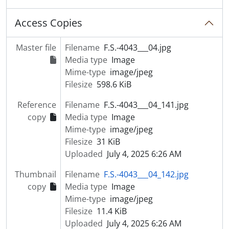
[Part] RETRATOS
[Part] ANIMAIS
Access Copies
[Part] SEGURANÇA PÚBLICA
[Part] TRANSPORTES
Master file
Filename
F.S.-4043___04.jpg
[Part] OBRAS PÚBLICAS
Media type
Image
[Part] PATRIMÓNIO
Mime-type
image/jpeg
[Part] INSTITUIÇÕES
Filesize
598.6 KiB
[Part] ASSOCIAÇÕES
[Part] EMPRESAS
Reference
Filename
F.S.-4043___04_141.jpg
[Series] Álbuns de fotografias
copy
Media type
Image
[Series] Livros de registo de clientes
Mime-type
image/jpeg
Filesize
31 KiB
Uploaded
July 4, 2025 6:26 AM
Thumbnail
Filename
F.S.-4043___04_142.jpg
copy
Media type
Image
Mime-type
image/jpeg
Filesize
11.4 KiB
Uploaded
July 4, 2025 6:26 AM