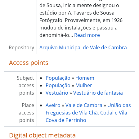
[Item] Carnaval, Cortejo de Ramilos
de Sousa, inicialmente designou o
[Item] Carnaval, Cortejo de Ramilos
estúdio por A. Tavares de Sousa -
[Item] Carnaval, Cortejo de Ramilos
Fotógrafo. Provavelmente, em 1926
[Item] Carnaval, Cortejo de Ramilos
mudou de instalações e passou a
[Item] Carnaval, Cortejo de Ramilos
denominá-lo
…
Read more
[Item] Carnaval, Cortejo de Ramilos
[Item] Carnaval, Cortejo de Ramilos
Repository
Arquivo Municipal de Vale de Cambra
[Item] Carnaval, Cortejo de Ramilos
[Series] Cinema
Access points
[Series] Cultura regional
[Series] Exposições
Subject
População
»
Homem
[Series] Grupos de Música
access
População
»
Mulher
[Part] DESPORTO
points
Vestuário
»
Vestuário de fantasia
[Part] AGRICULTURA
[Part] COMÉRCIO
Place
Aveiro
»
Vale de Cambra
»
União das
[Part] ENSINO
access
Freguesias de Vila Chã, Codal e Vila
[Part] PANORÂMICAS
points
Cova de Perrinho
[Part] ATIVIDADE POLÍTICA
[Part] RELIGIÃO
Digital object metadata