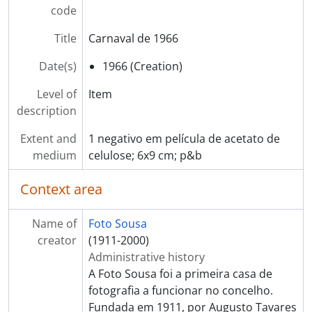
code
[Item] Carnaval, Cortejo de Macieira de Cambra
[Item] Carnaval, Cortejo de Macieira de Cambra
Title
Carnaval de 1966
[Item] Carnaval, Cortejo de Macieira de Cambra
[Item] Carnaval, Cortejo de Macieira de Cambra
Date(s)
1966 (Creation)
[Item] Carnaval, Cortejo de Macieira de Cambra
Level of
Item
[Item] Carnaval, Cortejo de Macieira de Cambra
description
[Item] Carnaval, Cortejo de Ramilos
[Item] Carnaval, Cortejo de Ramilos
Extent and
1 negativo em película de acetato de
[Item] Carnaval, Cortejo de Ramilos
medium
celulose; 6x9 cm; p&b
[Item] Carnaval, Cortejo de Ramilos
[Item] Carnaval, Cortejo de Ramilos
Context area
[Item] Carnaval, Cortejo de Ramilos
[Item] Carnaval, Cortejo de Ramilos
Name of
Foto Sousa
[Item] Carnaval, Cortejo de Ramilos
creator
(1911-2000)
[Item] Carnaval, Cortejo de Ramilos
Administrative history
[Item] Carnaval, Cortejo de Ramilos
A Foto Sousa foi a primeira casa de
[Item] Carnaval, Cortejo de Ramilos
fotografia a funcionar no concelho.
[Item] Carnaval, Cortejo de Ramilos
Fundada em 1911, por Augusto Tavares