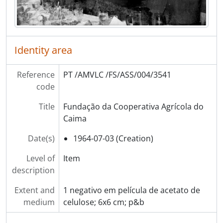
[Series] Álbuns de fotografias
[Series] Livros de registo de clientes
Identity area
Reference
PT /AMVLC /FS/ASS/004/3541
code
Title
Fundação da Cooperativa Agrícola do
Caima
Date(s)
1964-07-03 (Creation)
Level of
Item
description
Extent and
1 negativo em película de acetato de
medium
celulose; 6x6 cm; p&b