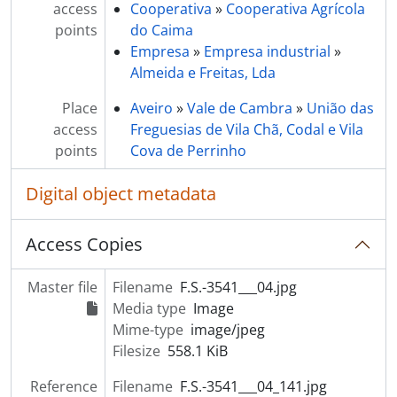
access
Cooperativa
»
Cooperativa Agrícola
points
do Caima
Empresa
»
Empresa industrial
»
Almeida e Freitas, Lda
Place
Aveiro
»
Vale de Cambra
»
União das
access
Freguesias de Vila Chã, Codal e Vila
points
Cova de Perrinho
Digital object metadata
Access Copies
Master file
Filename
F.S.-3541___04.jpg
Media type
Image
Mime-type
image/jpeg
Filesize
558.1 KiB
Reference
Filename
F.S.-3541___04_141.jpg