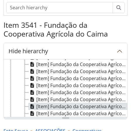
[Part] PATRIMÓNIO
Sear
[Part] INSTITUIÇÕES
[Part] ASSOCIAÇÕES
[Series] Associações culturais e recreativas
Item 3541 - Fundação da
[Series] Associações de voluntariado
Cooperativa Agrícola do Caima
[Series] Associações religiosas
[Series] Cooperativas
Hide hierarchy
[Item] Fundação da Cooperativa Agrícola do Caima
[Item] Fundação da Cooperativa Agrícola do Caima
[Item] Fundação da Cooperativa Agrícola do Caima
[Item] Fundação da Cooperativa Agrícola do Caima
[Item] Fundação da Cooperativa Agrícola do Caima
[Item] Fundação da Cooperativa Agrícola do Caima
[Item] Fundação da Cooperativa Agrícola do Caima
[Item] Fundação da Cooperativa Agrícola do Caima
[Item] Fundação da Cooperativa Agrícola do Caima
[Item] Fundação da Cooperativa Agrícola do Caima
[Item] Fundação da Cooperativa Agrícola do Caima
[Item] Fundação da Cooperativa Agrícola do Caima