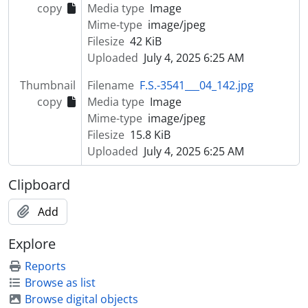
copy
Media type
Image
Mime-type
image/jpeg
Filesize
42 KiB
Uploaded
July 4, 2025 6:25 AM
Thumbnail
Filename
F.S.-3541___04_142.jpg
copy
Media type
Image
Mime-type
image/jpeg
Filesize
15.8 KiB
Uploaded
July 4, 2025 6:25 AM
Clipboard
Add
Explore
Reports
Browse as list
Browse digital objects