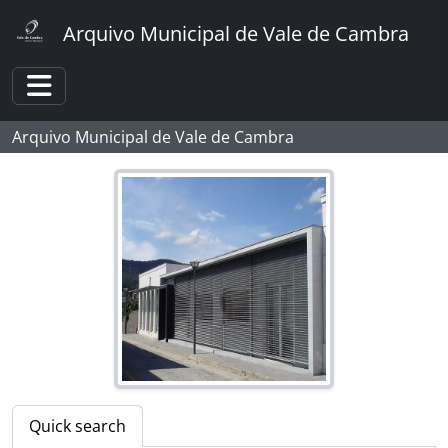
Skip to main content
Arquivo Municipal de Vale de Cambra
[Fonds] Foto Sousa
[Part] CÂMARA MUNICIPAL
[Part] ASSEMBLEIA MUNICIPAL
Toggle navigation
[Part] JUNTAS DE FREGUESIA
Arquivo Municipal de Vale de Cambra
[Part] MOVIMENTO CULTURAL
[Part] DESPORTO
[Part] AGRICULTURA
[Part] COMÉRCIO
[Part] ENSINO
[Part] PANORÂMICAS
[Part] ATIVIDADE POLÍTICA
[Part] RELIGIÃO
[Part] RETRATOS
[Part] ANIMAIS
[Part] SEGURANÇA PÚBLICA
[Part] TRANSPORTES
Quick search
[Part] OBRAS PÚBLICAS