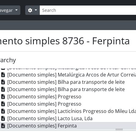
[Documento simples] Prensa para queijo
Pesquisar
[Documento simples] Ferpinta
Opções de busca
avegar
[Documento simples] Ferpinta
[Documento simples] Ferpinta
[Documento simples] Lacto Lusa, Lda
nto simples 8736 - Ferpinta
[Documento simples] Lacto Lusa, Lda
[Documento simples] Embalagens de alumínio de Almeida
[Documento simples] Arsopi
rarchy
[Documento simples] Arsopi
[Documento simples] Metalúrgica Arcos de Artur Correi
[Documento simples] Metalúrgica Arcos de Artur Correi
[Documento simples] Bilha para transporte de leite
[Documento simples] Bilha para transporte de leite
[Documento simples] Progresso
[Documento simples] Progresso
[Documento simples] Lacticínios Progresso do Mileu Ld
[Documento simples] Lacto Lusa, Lda
[Documento simples] Ferpinta
[Documento simples] Uniagri