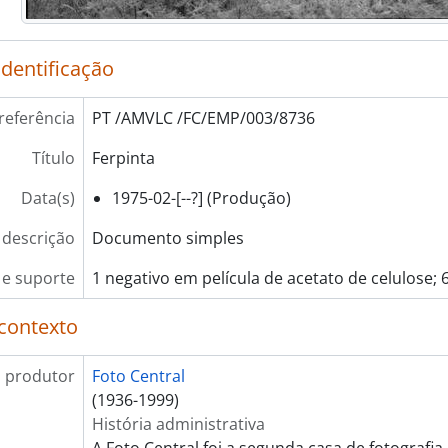
[Documento simples] Ferpinta
[Documento simples] Ferpinta
identificação
[Documento simples] Ferpinta
[Documento simples] Ferpinta
referência
[Documento simples] Ferpinta
PT /AMVLC /FC/EMP/003/8736
[Documento simples] Ferpinta
Título
Ferpinta
[Documento simples] Ferpinta
[Documento simples] Ferpinta
Data(s)
1975-02-[--?] (Produção)
[Documento simples] Ferpinta
 descrição
[Documento simples] Ferpinta
Documento simples
[Documento simples] Ferpinta
e suporte
1 negativo em película de acetato de celulose;
[Documento simples] Uniagri
[Documento simples] Uniagri
contexto
[Documento simples] Uniagri
[Documento simples] Uniagri
 produtor
Foto Central
[Documento simples] Uniagri
(1936-1999)
[Documento simples] Uniagri
História administrativa
[Documento simples] Neorelva