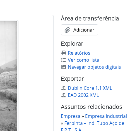
Área de transferência
Adicionar
Explorar
Relatórios
Ver como lista
Navegar objetos digitais
ica Arcos de Artur Correia dos Santos Lda, na Uniagri
ica Arcos de Artur Correia dos Santos Lda, na Uniagri
Exportar
ica Arcos de Artur Correia dos Santos Lda, na Uniagri
Dublin Core 1.1 XML
EAD 2002 XML
Assuntos relacionados
Empresa
»
Empresa industrial
»
Ferpinta – Ind. Tubo Aço de
F.P.T., S.A.