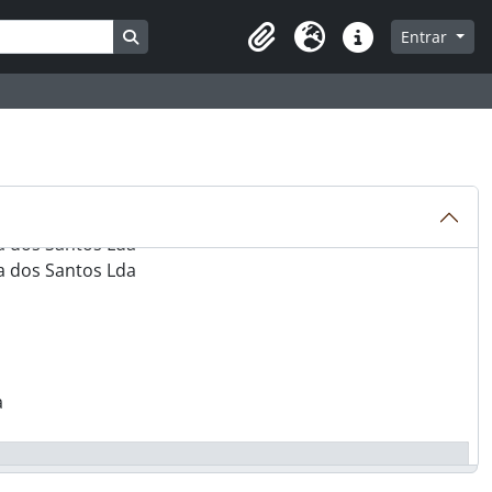
Busque na página de navegação
Entrar
Clipboard
Idioma
Ligações rápidas
 e Freitas, Lda
a dos Santos Lda
a dos Santos Lda
a