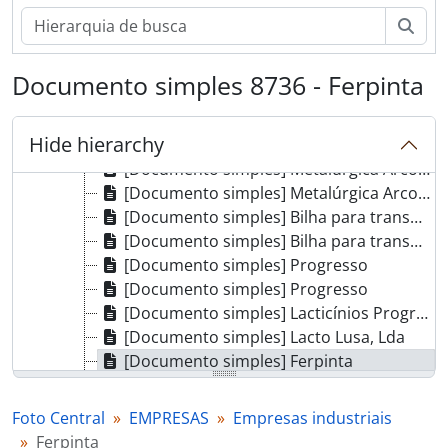
[Documento simples] Ferpinta
[Documento simples] Ferpinta
Pesq
[Documento simples] Lacto Lusa, Lda
[Documento simples] Lacto Lusa, Lda
Documento simples 8736 - Ferpinta
[Documento simples] Embalagens de alumínio de Almeida e Freitas, Lda
[Documento simples] Arsopi
Hide hierarchy
[Documento simples] Arsopi
[Documento simples] Metalúrgica Arcos de Artur Correia dos Santos Lda
[Documento simples] Metalúrgica Arcos de Artur Correia dos Santos Lda
[Documento simples] Bilha para transporte de leite
[Documento simples] Bilha para transporte de leite
[Documento simples] Progresso
[Documento simples] Progresso
[Documento simples] Lacticínios Progresso do Mileu Lda
[Documento simples] Lacto Lusa, Lda
[Documento simples] Ferpinta
[Documento simples] Uniagri
[Documento simples] Uniagri
Foto Central
EMPRESAS
Empresas industriais
[Documento simples] Uniagri
Ferpinta