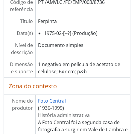
Código de
PT /AMVLC /FC/EMP/003/8736
[Documento simples] Ferpinta
referência
[Documento simples] Ferpinta
[Documento simples] Ferpinta
Título
Ferpinta
[Documento simples] Ferpinta
Data(s)
1975-02-[--?] (Produção)
[Documento simples] Ferpinta
[Documento simples] Ferpinta
Nível de
Documento simples
[Documento simples] Ferpinta
descrição
[Documento simples] Ferpinta
[Documento simples] Ferpinta
Dimensão
1 negativo em película de acetato de
[Documento simples] Uniagri
e suporte
celulose; 6x7 cm; p&b
[Documento simples] Uniagri
[Documento simples] Uniagri
Zona do contexto
[Documento simples] Uniagri
[Documento simples] Uniagri
Nome do
Foto Central
[Documento simples] Uniagri
produtor
(1936-1999)
[Documento simples] Neorelva
História administrativa
[Documento simples] Equipamento industrial da Metalúrgica Arcos de Artur Correia dos Santos Lda, na Uniagri
A Foto Central foi a segunda casa de
[Documento simples] Arsopi - Indústrias Metalúrgicas Arlindo S. Pinho S.A.
fotografia a surgir em Vale de Cambra e