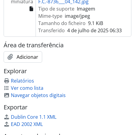
miniatura
F.C.-8736___04_142.jpg
[Documento simples] Retrato de grupo de operários fabris
Tipo de suporte
Imagem
[Documento simples] Bilha para transporte de leite
Mime-type
image/jpeg
[Documento simples] Bilha para transporte de leite
Tamanho do ficheiro
9.1 KiB
[Documento simples] Carro alegórico - Martins & Rebello
Transferido
4 de julho de 2025 06:33
[Documento simples] Máquina
[Documento simples] Tanque
Área de transferência
[Documento simples] Ampliação da fábrica de lacticínios Martins & Rebello
[Documento simples] Sociedade Industrial do Vouga Lda.
Adicionar
[Documento simples] Bilha para transporte de leite
Explorar
[Documento simples] Estufa
[Documento simples] Bilhas para transporte de leite
Relatórios
[Documento simples] Malaxadora manual
Ver como lista
[Documento simples] Máquina para parafinar queijo
Navegar objetos digitais
[Documento simples] Equipamento industrial
Exportar
[Documento simples] Máquina para parafinar queijo
[Documento simples] Bilhas para transporte de leite da Quinta da Tapada
Dublin Core 1.1 XML
[Documento simples] Equipamento industrial
EAD 2002 XML
[Documento simples] Equipamento industrial