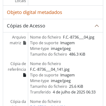
Locais
[Documento simples] Metalúrgica Progresso de Vale de Cambra, S.A.
[Documento simples] Metalúrgica Progresso de Vale de Cambra, S.A.
Objeto digital metadados
[Documento simples] Metalúrgica Progresso de Vale de Cambra, S.A.
[Documento simples] Metalúrgica Progresso de Vale de Cambra, S.A.
[Documento simples] Metalúrgica Progresso de Vale de Cambra, S.A.
Cópias de Acesso
[Documento simples] Mindol
[Documento simples] Mindol
Arquivo
Nome do ficheiro
F.C.-8736___04.jpg
[Documento simples] Mindol
matriz
Tipo de suporte
Imagem
[Documento simples] Mindol
Mime-type
image/jpeg
[Documento simples] Mindol
Tamanho do ficheiro
486.3 KiB
[Documento simples] Mindol
Cópia de
Nome do ficheiro
[Documento simples] Mindol
referência
F.C.-8736___04_141.jpg
[Documento simples] Equipamento industrial
Tipo de suporte
Imagem
[Documento simples] Queijo
Mime-type
image/jpeg
[Documento simples] Queijo
Tamanho do ficheiro
25.6 KiB
[Documento simples] Equipamento industrial
Transferido
4 de julho de 2025 06:33
[Documento simples] Equipamento industrial
[Documento simples] Mindol
Cópia da
Nome do ficheiro
[Documento simples] Uniagri