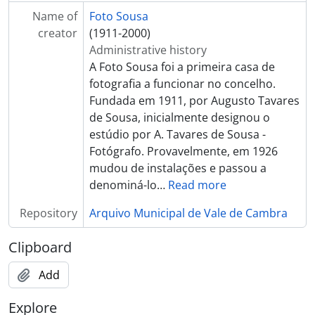
[Item] Retrato de militar
Name of
Foto Sousa
[Item] Retrato de militar
creator
(1911-2000)
[Item] Retrato de militar
Administrative history
[Item] Retrato de militar
A Foto Sousa foi a primeira casa de
[Item] Retrato de marinheiro
fotografia a funcionar no concelho.
[Item] Retrato de militar
Fundada em 1911, por Augusto Tavares
[Item] Retrato de militar
de Sousa, inicialmente designou o
[Item] Retrato de marinheiro
estúdio por A. Tavares de Sousa -
[Item] Retrato de marinheiro
Fotógrafo. Provavelmente, em 1926
[Item] Retrato de militar
mudou de instalações e passou a
[Item] Retrato de militar
denominá-lo
…
Read more
[Item] Retrato de militar
Repository
Arquivo Municipal de Vale de Cambra
[Item] Retrato de militar
[Item] Retrato de militares da GNR
Clipboard
[Item] Retrato de militar
[Item] Retrato de militar
Add
[Item] Confraternização, R.C.5
[Item] Retrato de militar da GNR
Explore