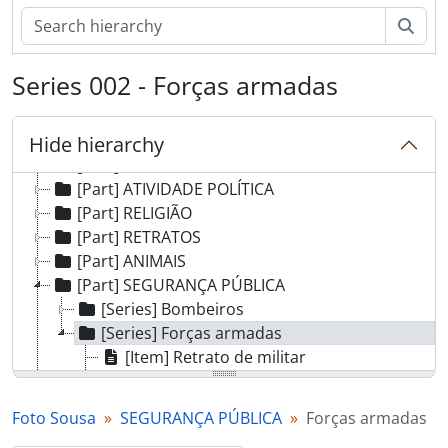
[Part] JUNTAS DE FREGUESIA
Sear
[Part] MOVIMENTO CULTURAL
[Part] DESPORTO
Series 002 - Forças armadas
[Part] AGRICULTURA
[Part] COMÉRCIO
[Part] ENSINO
Hide hierarchy
[Part] PANORÂMICAS
[Part] ATIVIDADE POLÍTICA
[Part] RELIGIÃO
[Part] RETRATOS
[Part] ANIMAIS
[Part] SEGURANÇA PÚBLICA
[Series] Bombeiros
[Series] Forças armadas
[Item] Retrato de militar
[Item] Retrato de militares
[Item] Retrato de militar
Foto Sousa
SEGURANÇA PÚBLICA
Forças armadas
[Item] Retrato de militar