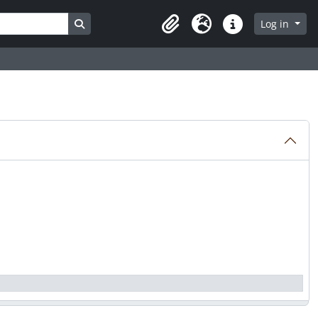
Search in browse page
Log in
Clipboard
Language
Quick links