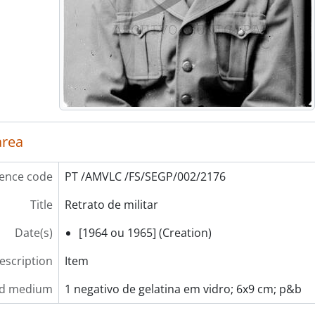
[Item] Retrato de militar
[Item] Retrato de militares
[Item] Retrato de militar
[Item] Retrato de militar
[Item] Retrato de militar
[Item] Retrato de militar
[Item] Retrato de militar
[Item] Retrato de militar
area
[Item] Retrato de militar
[Item] Retrato de marinheiro
[Item] Retrato de militar
ence code
PT /AMVLC /FS/SEGP/002/2176
[Item] Retrato de militar
Title
Retrato de militar
[Item] Retrato de marinheiro
[Item] Retrato de marinheiro
Date(s)
[1964 ou 1965] (Creation)
[Item] Retrato de militar
[Item] Retrato de militar
description
Item
[Item] Retrato de militar
nd medium
1 negativo de gelatina em vidro; 6x9 cm; p&b
[Item] Retrato de militar
[Item] Retrato de militares da GNR