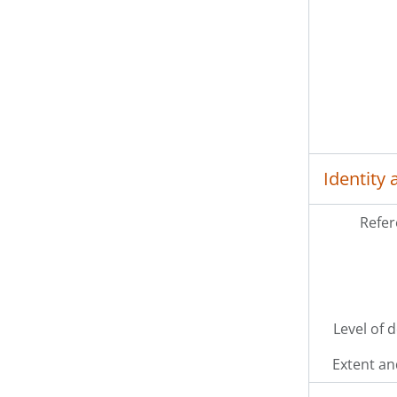
Identity 
Refer
Level of 
Extent a