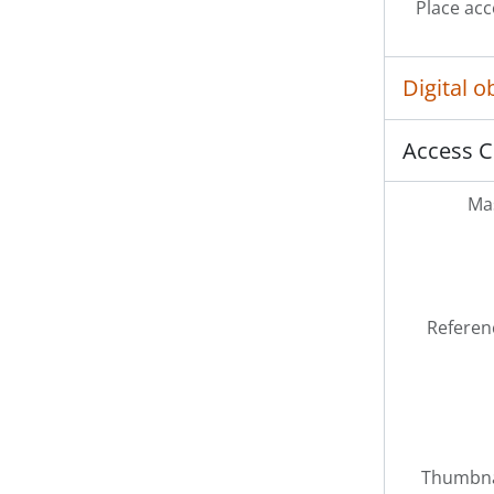
Place acc
[P
Digital 
[P
[P
Access C
[Pa
[P
Mas
[P
[Se
[Se
Referen
Thumbna