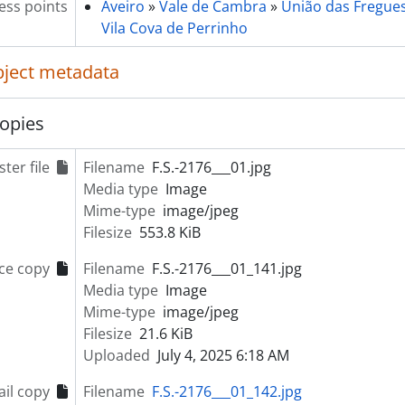
ess points
Aveiro
»
Vale de Cambra
»
União das Freguesi
[Item] Retrato de militar com homem
Vila Cova de Perrinho
[Item] Retrato de militar
art] TRANSPORTES
object metadata
art] OBRAS PÚBLICAS
art] PATRIMÓNIO
opies
rt] INSTITUIÇÕES
art] ASSOCIAÇÕES
ter file
Filename
F.S.-2176___01.jpg
art] EMPRESAS
Media type
Image
ries] Álbuns de fotografias
Mime-type
image/jpeg
ries] Livros de registo de clientes
Filesize
553.8 KiB
ce copy
Filename
F.S.-2176___01_141.jpg
Media type
Image
Mime-type
image/jpeg
Filesize
21.6 KiB
Uploaded
July 4, 2025 6:18 AM
il copy
Filename
F.S.-2176___01_142.jpg