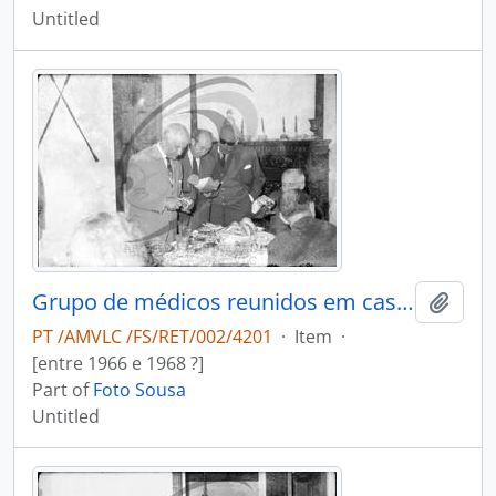
Untitled
Grupo de médicos reunidos em casa do Dr. António Duarte Teixeira da Silva
Add t
PT /AMVLC /FS/RET/002/4201
·
Item
·
[entre 1966 e 1968 ?]
Part of
Foto Sousa
Untitled