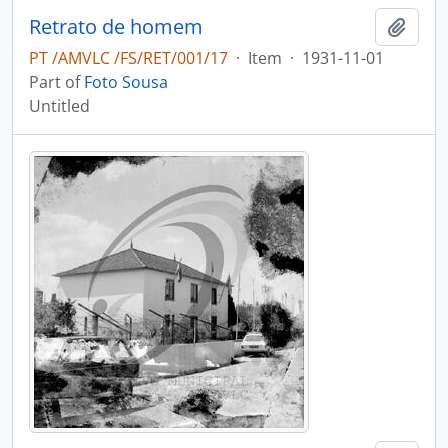
Retrato de homem
Add t
PT /AMVLC /FS/RET/001/17
·
Item
·
1931-11-01
Part of
Foto Sousa
Untitled