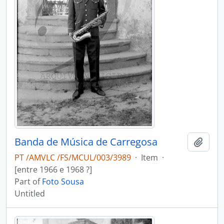
Banda de Música de Carregosa
Add t
PT /AMVLC /FS/MCUL/003/3989
·
Item
·
[entre 1966 e 1968 ?]
Part of
Foto Sousa
Untitled