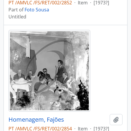
PT /AMVLC /FS/RET/002/2852
·
Item
·
[1973?]
Part of
Foto Sousa
Untitled
Homenagem, Fajões
Add t
PT /AMVLC /FS/RET/002/2854
·
Item
·
[1973?]