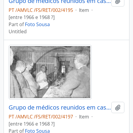
Grupo de médicos reunidos em casa do Dr. António Duarte Teixeira da Silva
Add t
PT /AMVLC /FS/RET/002/4195
·
Item
·
[entre 1966 e 1968 ?]
Part of
Foto Sousa
Untitled
Grupo de médicos reunidos em casa do Dr. António Duarte Teixeira da Silva
Add t
PT /AMVLC /FS/RET/002/4197
·
Item
·
[entre 1966 e 1968 ?]
Part of
Foto Sousa