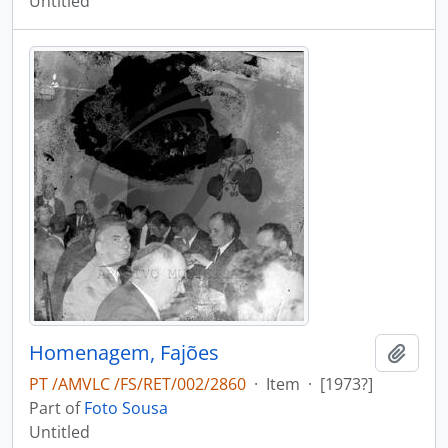
Untitled
Homenagem, Fajões
Add t
PT /AMVLC /FS/RET/002/2860
·
Item
·
[1973?]
Part of
Foto Sousa
Untitled