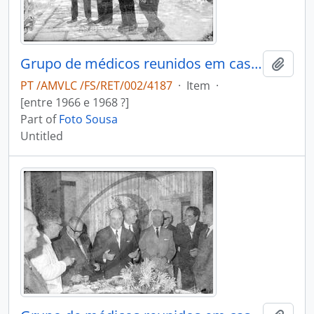
Grupo de médicos reunidos em casa do Dr. António Duarte Teixeira da Silva
Add t
PT /AMVLC /FS/RET/002/4187
·
Item
·
[entre 1966 e 1968 ?]
Part of
Foto Sousa
Untitled