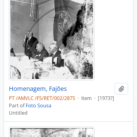
Homenagem, Fajões
Add t
PT /AMVLC /FS/RET/002/2875
·
Item
·
[1973?]
Part of
Foto Sousa
Untitled