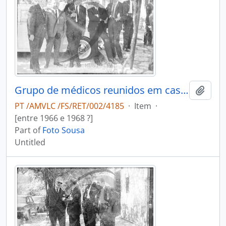
Grupo de médicos reunidos em casa do Dr. António Duarte Teixeira da Silva
Add t
PT /AMVLC /FS/RET/002/4185
·
Item
·
[entre 1966 e 1968 ?]
Part of
Foto Sousa
Untitled