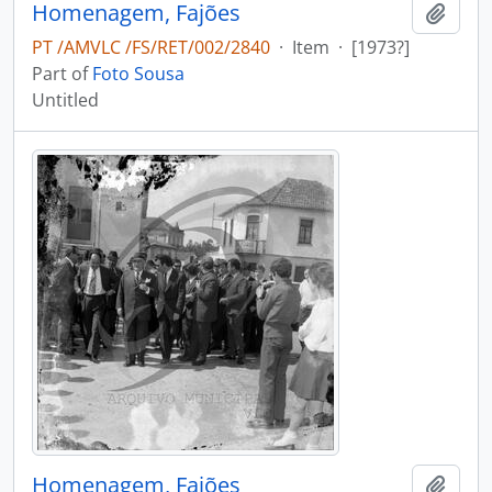
Homenagem, Fajões
Add t
PT /AMVLC /FS/RET/002/2840
·
Item
·
[1973?]
Part of
Foto Sousa
Untitled
Homenagem, Fajões
Add t