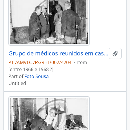
Grupo de médicos reunidos em casa do Dr. António Duarte Teixeira da Silva
Add t
PT /AMVLC /FS/RET/002/4204
·
Item
·
[entre 1966 e 1968 ?]
Part of
Foto Sousa
Untitled