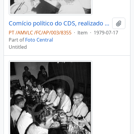
Comício político do CDS, realizado em Oliveira de Azeméis
Add t
PT /AMVLC /FC/AP/003/8355
·
Item
·
1979-07-17
Part of
Foto Central
Untitled