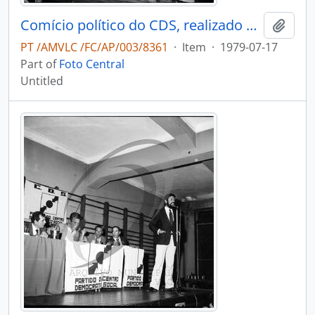
Comício político do CDS, realizado em Oliveira de Azeméis
Add t
PT /AMVLC /FC/AP/003/8361
·
Item
·
1979-07-17
Part of
Foto Central
Untitled