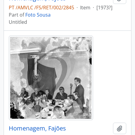
PT /AMVLC /FS/RET/002/2845
·
Item
·
[1973?]
Part of
Foto Sousa
Untitled
Homenagem, Fajões
Add t