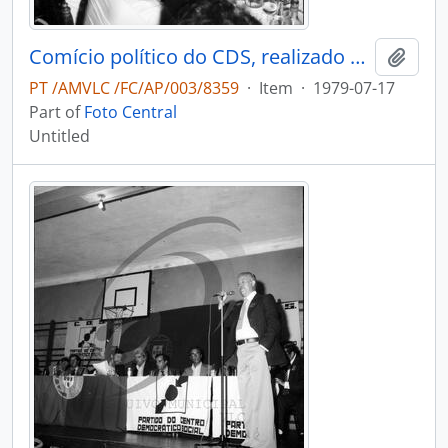
Comício político do CDS, realizado em Oliveira de Azeméis
Add t
PT /AMVLC /FC/AP/003/8359
·
Item
·
1979-07-17
Part of
Foto Central
Untitled