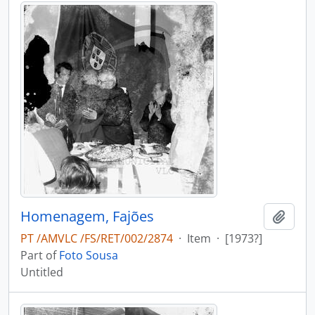
Homenagem, Fajões
Add t
PT /AMVLC /FS/RET/002/2874
·
Item
·
[1973?]
Part of
Foto Sousa
Untitled