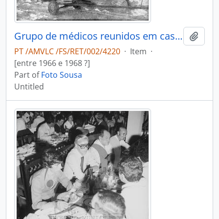
Grupo de médicos reunidos em casa do Dr. António Duarte Teixeira da Silva
Add t
PT /AMVLC /FS/RET/002/4220
·
Item
·
[entre 1966 e 1968 ?]
Part of
Foto Sousa
Untitled