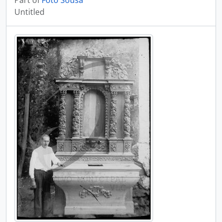
Part of
Foto Sousa
Untitled