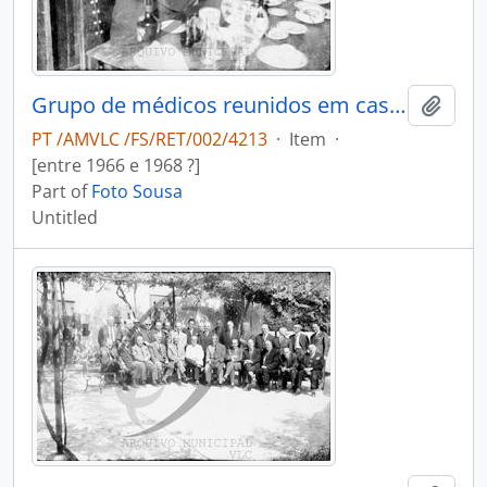
Grupo de médicos reunidos em casa do Dr. António Duarte Teixeira da Silva
Add t
PT /AMVLC /FS/RET/002/4213
·
Item
·
[entre 1966 e 1968 ?]
Part of
Foto Sousa
Untitled