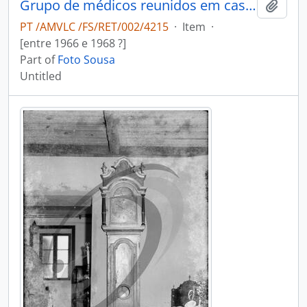
Grupo de médicos reunidos em casa do Dr. António Duarte Teixeira da Silva
Add t
PT /AMVLC /FS/RET/002/4215
·
Item
·
[entre 1966 e 1968 ?]
Part of
Foto Sousa
Untitled