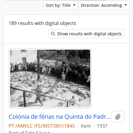
Sort by: Title
Direction: Ascending
189 results with digital objects
Show results with digital objects
Colónia de férias na Quinta do Padre Joaquim Batista de Aguiar
Add t
PT /AMVLC /FS/INST/001/1845
·
Item
·
1937