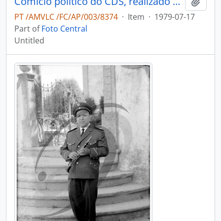
Comício político do CDS, realizado em Oliveira de Azeméis
Add t
PT /AMVLC /FC/AP/003/8374
·
Item
·
1979-07-17
Part of
Foto Central
Untitled