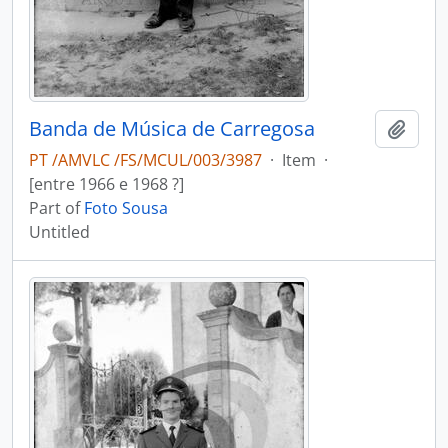
Banda de Música de Carregosa
Add t
PT /AMVLC /FS/MCUL/003/3987
·
Item
·
[entre 1966 e 1968 ?]
Part of
Foto Sousa
Untitled