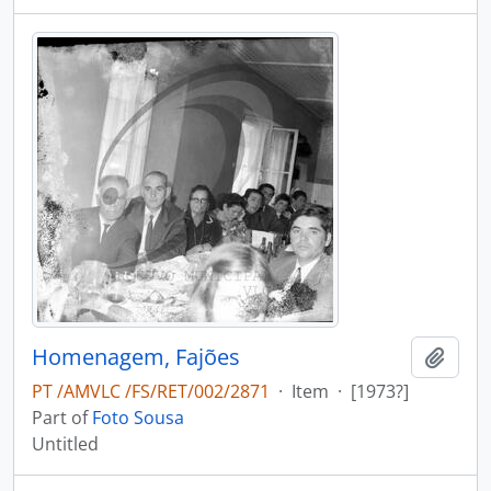
Homenagem, Fajões
Add t
PT /AMVLC /FS/RET/002/2871
·
Item
·
[1973?]
Part of
Foto Sousa
Untitled