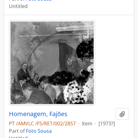
Untitled
Homenagem, Fajões
Add t
PT /AMVLC /FS/RET/002/2857
·
Item
·
[1973?]
Part of
Foto Sousa