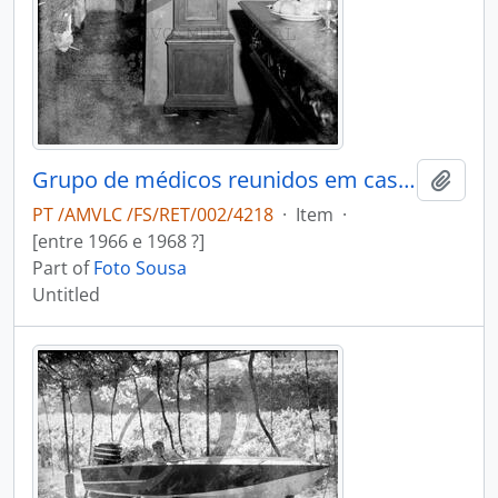
Grupo de médicos reunidos em casa do Dr. António Duarte Teixeira da Silva
Add t
PT /AMVLC /FS/RET/002/4218
·
Item
·
[entre 1966 e 1968 ?]
Part of
Foto Sousa
Untitled