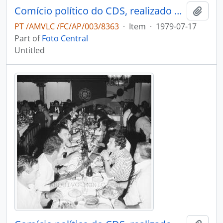
Comício político do CDS, realizado em Oliveira de Azeméis
Add t
PT /AMVLC /FC/AP/003/8363
·
Item
·
1979-07-17
Part of
Foto Central
Untitled