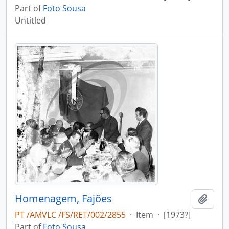
Part of
Foto Sousa
Untitled
Homenagem, Fajões
Add t
PT /AMVLC /FS/RET/002/2855
·
Item
·
[1973?]
Part of
Foto Sousa