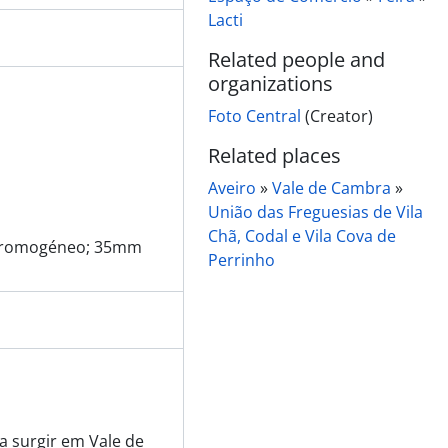
Lacti
Related people and
organizations
Foto Central
(Creator)
Related places
Aveiro
»
Vale de Cambra
»
União das Freguesias de Vila
Chã, Codal e Vila Cova de
e cromogéneo; 35mm
ugal", promovido pela Provimi
Perrinho
ugal", promovido pela Provimi
 a surgir em Vale de