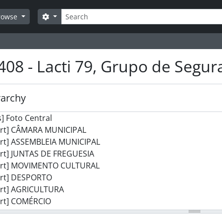
Search
Search options
rowse
408 - Lacti 79, Grupo de Segu
rarchy
] Foto Central
art] CÂMARA MUNICIPAL
art] ASSEMBLEIA MUNICIPAL
art] JUNTAS DE FREGUESIA
art] MOVIMENTO CULTURAL
art] DESPORTO
art] AGRICULTURA
art] COMÉRCIO
[Series] Feiras