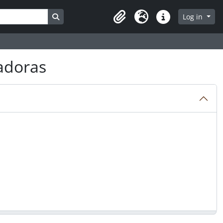
Search in browse page
Log in
Clipboard
Language
Quick links
radoras