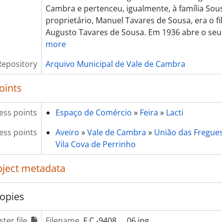
Cambra e pertenceu, igualmente, à família Sou
[Item] Lacti 80, jantar na Pensão Suissa
proprietário, Manuel Tavares de Sousa, era o fi
[Item] Lacti 80, jantar na Pensão Suissa
Augusto Tavares de Sousa. Em 1936 abre o seu
[Item] Lacti 80, jantar na Pensão Suissa
more
[Item] Lacti 80, jantar na Pensão Suissa
[Item] Lacti 80, jantar na Pensão Suissa
Repository
Arquivo Municipal de Vale de Cambra
[Item] Lacti 80, jantar na Pensão Suissa
[Item] Lacti 80, jantar na Pensão Suissa
oints
[Item] Lacti 80, jantar na Pensão Suissa
[Item] Lacti 80, jantar na Pensão Suissa
ess points
Espaço de Comércio
»
Feira
»
Lacti
[Item] Lacti 80, jantar na Pensão Suissa
[Item] Lacti 80, jantar na Pensão Suissa
ess points
Aveiro
»
Vale de Cambra
»
União das Freguesi
[Item] Lacti 79, Arsopi
Vila Cova de Perrinho
[Item] Lacti 79, Almeida e Freitas, Lda
[Item] Lacti 79, Almeida e Freitas, Lda
object metadata
[Item] Lacti 79, Almeida e Freitas, Lda
[Item] Lacti 79, passeio turístico
opies
[Item] Lacti 79
[Item] Lacti 79
ter file
Filename
F.C.-9408___06.jpg