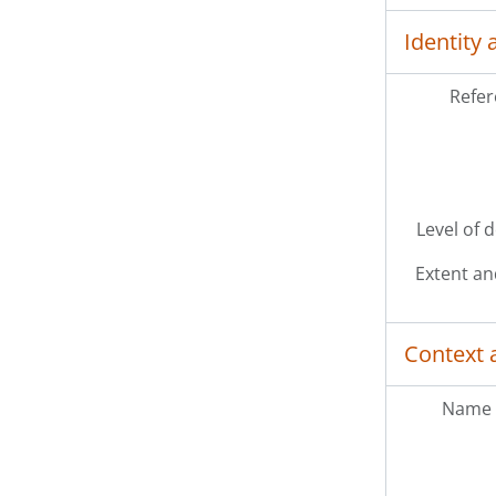
Identity 
Refer
Level of 
Extent a
Context 
Name 