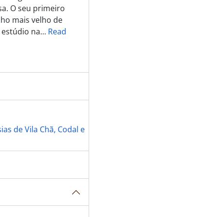
sa. O seu primeiro
lho mais velho de
 estúdio na
…
Read
as de Vila Chã, Codal e