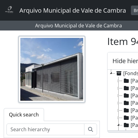
Skip to main content
Arquivo Municipal de Vale de Cambra
B
Arquivo Municipal de Vale de Cambra
Item 9
Hide hie
[Fonds
[P
[P
[P
[P
[P
Quick search
[P
[P
Search