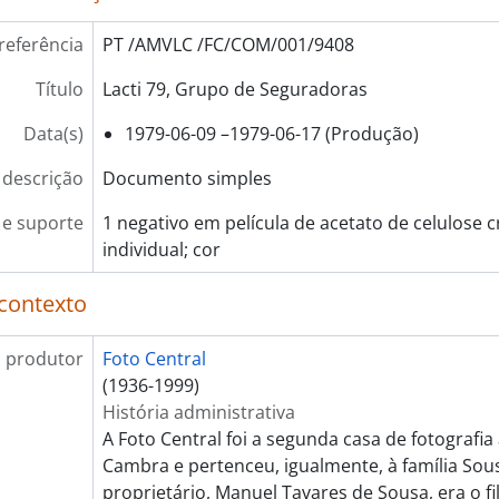
[Documento simples] Lacti 79, Ourivesaria Flórida
referência
PT /AMVLC /FC/COM/001/9408
[Documento simples] Lacti 79, Soares de Oliveira
[Documento simples] Lacti 79, Soares de Oliveira
Título
Lacti 79, Grupo de Seguradoras
[Documento simples] Lacti 79, Soares de Oliveira
[Documento simples] Lacti 79, Magoal Móveis Lda
Data(s)
1979-06-09 –1979-06-17 (Produção)
[Documento simples] Lacti 79, Papelaria Rocha Pinho L
 descrição
Documento simples
[Documento simples] Lacti 79, Papelaria Académica
[Documento simples] Lacti 79, Papelaria Académica
e suporte
1 negativo em película de acetato de celulos
[Documento simples] Lacti 79, Banco Pinto & Sotto May
individual; cor
[Documento simples] Lacti 79, Banco Pinto & Sotto May
[Documento simples] Lacti 79, Socipo Fabre
contexto
[Documento simples] Lacti 79, Estemel
[Documento simples] Lacti 79, Estemel
 produtor
Foto Central
[Documento simples] Lacti 79, baterias Tudor
(1936-1999)
[Documento simples] Lacti 79, retrato de grupo
História administrativa
[Documento simples] Lacti 79, passeio turístico
A Foto Central foi a segunda casa de fotografia
[Documento simples] Lacti 79, passeio turístico
Cambra e pertenceu, igualmente, à família Sou
[Documento simples] Lacti 79, visita do Ministro da Agri
proprietário, Manuel Tavares de Sousa, era o fi