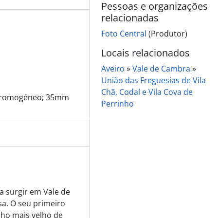
Pessoas e organizações
relacionadas
Foto Central
(Produtor)
Locais relacionados
Aveiro
»
Vale de Cambra
»
da
União das Freguesias de Vila
Chã, Codal e Vila Cova de
e cromogéneo; 35mm
Perrinho
or
or
 a surgir em Vale de
sa. O seu primeiro
cultura e Pescas e do Governador Civil de Aveiro
lho mais velho de