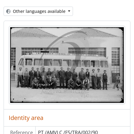
[Part] ASSOCIAÇÕES
[Part] EMPRESAS
Other languages available
[Series] Álbuns de fotografias
[Series] Livros de registo de clientes
Identity area
Reference
PT /AMVLC /FS/TRA/002/90