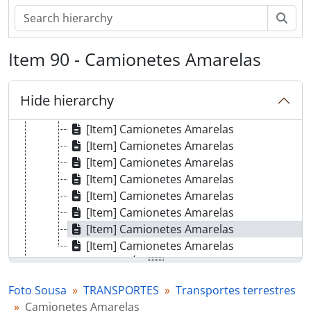
[Item] Transporte da Empresa Sarvinhos
Sear
[Item] Camionetes amarelas
[Item] Camionetes amarelas
Item 90 - Camionetes Amarelas
[Item] Camionetes amarelas
[Item] Camionetes Amarelas
[Item] Camionetes Amarelas
Hide hierarchy
[Item] Camionetes Amarelas
[Item] Camionetes Amarelas
[Item] Camionetes Amarelas
[Item] Camionetes Amarelas
[Item] Camionetes Amarelas
[Item] Camionetes Amarelas
[Item] Camionetes Amarelas
[Item] Camionetes Amarelas
[Item] Camionetes Amarelas
[Part] OBRAS PÚBLICAS
[Part] PATRIMÓNIO
Foto Sousa
TRANSPORTES
Transportes terrestres
[Part] INSTITUIÇÕES
Camionetes Amarelas