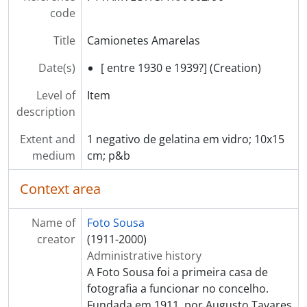
code
Title
Camionetes Amarelas
Date(s)
[ entre 1930 e 1939?] (Creation)
Level of
Item
description
Extent and
1 negativo de gelatina em vidro; 10x15
medium
cm; p&b
Context area
Name of
Foto Sousa
creator
(1911-2000)
Administrative history
A Foto Sousa foi a primeira casa de
fotografia a funcionar no concelho.
Fundada em 1911, por Augusto Tavares