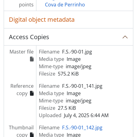
points
Cova de Perrinho
Digital object metadata
Access Copies
Master file
Filename
F.S.-90-01.jpg
Media type
Image
Mime-type
image/jpeg
Filesize
575.2 KiB
Reference
Filename
F.S.-90-01_141.jpg
copy
Media type
Image
Mime-type
image/jpeg
Filesize
27.5 KiB
Uploaded
July 4, 2025 6:44 AM
Thumbnail
Filename
F.S.-90-01_142.jpg
copy
Media type
Image