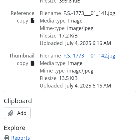
Filesize
399.8 KiB
[Item] Retrato de homem com cavalo
Reference
Filename
F.S.-1773___01_141.jpg
[Item] Retrato de padre
copy
Media type
Image
[Item] Retrato de criança com vestuário regional
Mime-type
image/jpeg
[Item] Retrato de mulher com vestuário de fantasia
Filesize
17.2 KiB
[Item] Retrato de bispo
Uploaded
July 4, 2025 6:16 AM
[Item] Retrato de criança com vestuário de fantasia
[Item] Retrato de mulher
Thumbnail
Filename
F.S.-1773___01_142.jpg
[Item] Retrato de mulher
copy
Media type
Image
[Item] Retrato de mulher
Mime-type
image/jpeg
[Item] Retrato de mulher
Filesize
13.5 KiB
[Item] Retrato de homem
Uploaded
July 4, 2025 6:16 AM
[Item] Retrato de mulher
[Item] Retrato de homem
Clipboard
[Item] Retrato de mulher
[Item] Retrato de mulher
Add
[Item] Retrato de mulher
Explore
[Item] Retrato de mulher
[Item] Retrato de mulher
Reports