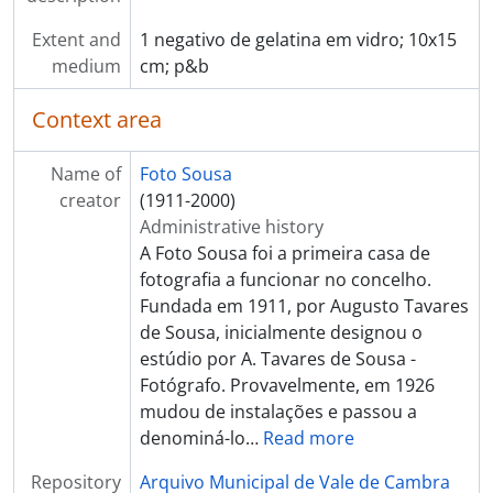
[Item] Retrato de homem com gado bovino
[Item] Retrato de criança
Extent and
1 negativo de gelatina em vidro; 10x15
[Item] Retrato de criança
medium
cm; p&b
[Item] Retrato de mulher e criança com vestuário regional
[Item] Retrato de mulher
Context area
[Item] Retrato de mulher com vestuário regional
[Item] Retrato de mulher
Name of
Foto Sousa
[Item] Retrato de padre
creator
(1911-2000)
[Item] Retrato de criança
Administrative history
[Item] Retrato de homem
A Foto Sousa foi a primeira casa de
[Item] Músico
fotografia a funcionar no concelho.
[Item] Retrato de pugilista
Fundada em 1911, por Augusto Tavares
[Item] Retrato de mulher com vestuário regional
de Sousa, inicialmente designou o
[Item] Retrato de mulher com vestuário regional
estúdio por A. Tavares de Sousa -
[Item] Retrato de aluno universitário
Fotógrafo. Provavelmente, em 1926
[Item] Retrato de padre
mudou de instalações e passou a
[Item] Retrato de aluno universitário
denominá-lo
…
Read more
[Item] Retrato de criança com vestuário regional
Repository
Arquivo Municipal de Vale de Cambra
[Item] Retrato de criança com vestuário de fantasia