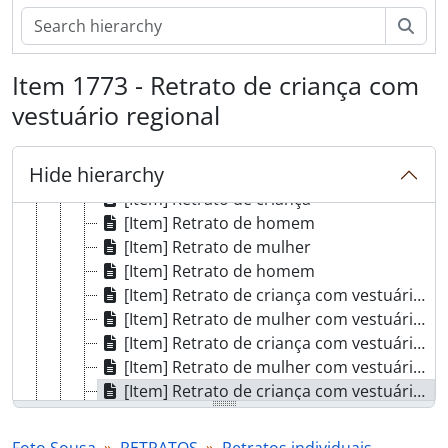
[Item] Retrato de mulher com vestuário regional
Sear
[Item] Retrato de mulher com vestuário regional
[Item] Retrato de criança
Item 1773 - Retrato de criança com
[Item] Retrato de mulher
[Item] Retrato de homem
vestuário regional
[Item] Retrato de criança
[Item] Retrato de criança
Hide hierarchy
[Item] Retrato de criança
[Item] Retrato de criança
[Item] Retrato de homem
[Item] Retrato de mulher
[Item] Retrato de homem
[Item] Retrato de criança com vestuário de fantasia
[Item] Retrato de mulher com vestuário regional
[Item] Retrato de criança com vestuário regional
[Item] Retrato de mulher com vestuário de fantasia
[Item] Retrato de criança com vestuário regional
[Item] Criança e gado suíno
[Item] Retrato de padre