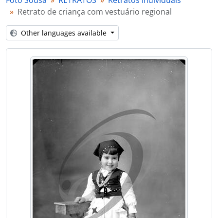
Foto Sousa
RETRATOS
Retratos individuais
[Item] Retrato de padre
Retrato de criança com vestuário regional
[Item] Retrato de padre
[Item] Retrato de criança com vestuário de fantasia
Other languages available
[Item] Retrato de criança com vestuário de fantasia
[Item] Retrato de padre
[Item] Retrato de mulher com vestuário regional
[Item] Autorretrato do fotógrafo Augusto Tavares de Sousa
[Item] Comendador Luiz Bernardo de Almeida
[Item] Retrato de mulher
[Item] Retrato de homem a cavalo
[Item] Marinha Silva dos Santos Almeida, segunda esposa do Comendador Luiz Bernardo de Almeida, na Quinta Progresso
[Item] Anna Horvatt de Almeida, primeira esposa do Comendador Luiz Bernardo de Almeida, na Quinta Progresso
[Item] Retrato de seminarista
[Item] Retrato de seminarista
[Item] Retrato de seminarista
[Item] Retrato de criança com vestuário regional
[Item] Retrato de criança
[Item] Retrato de criança
[Item] Retrato de homem