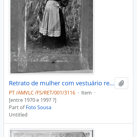
Retrato de mulher com vestuário regional
Add t
PT /AMVLC /FS/RET/001/3116
·
Item
·
[entre 1970 e 1997 ?]
Part of
Foto Sousa
Untitled