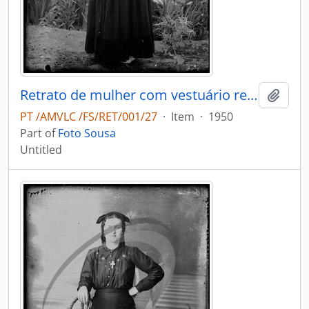
Retrato de mulher com vestuário regional
Add t
PT /AMVLC /FS/RET/001/27
·
Item
·
1950
Part of
Foto Sousa
Untitled