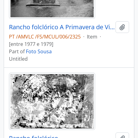
Rancho folclórico A Primavera de Vila Cova de Perrinho
Add t
PT /AMVLC /FS/MCUL/006/2325
·
Item
·
[entre 1977 e 1979]
Part of
Foto Sousa
Untitled