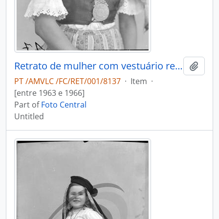
Retrato de mulher com vestuário regional
Add t
PT /AMVLC /FC/RET/001/8137
·
Item
·
[entre 1963 e 1966]
Part of
Foto Central
Untitled