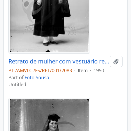
Retrato de mulher com vestuário regional
Add t
PT /AMVLC /FS/RET/001/2083
·
Item
·
1950
Part of
Foto Sousa
Untitled