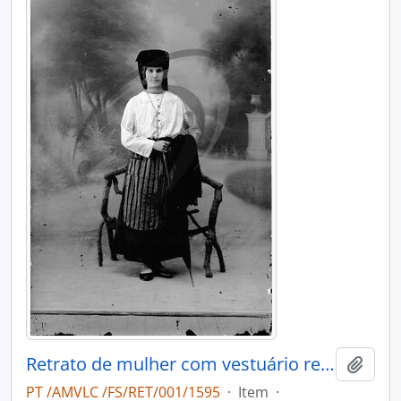
Retrato de mulher com vestuário regional
Add t
PT /AMVLC /FS/RET/001/1595
·
Item
·