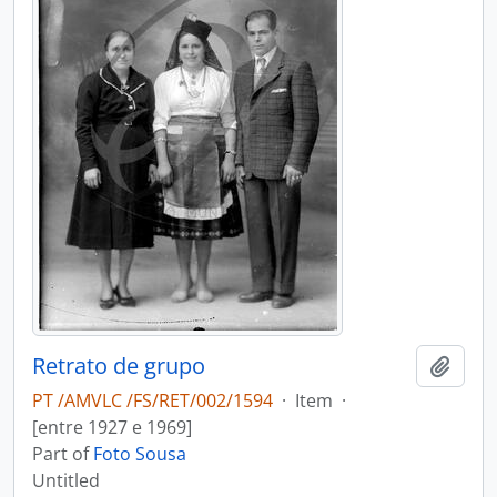
Retrato de grupo
Add t
PT /AMVLC /FS/RET/002/1594
·
Item
·
[entre 1927 e 1969]
Part of
Foto Sousa
Untitled