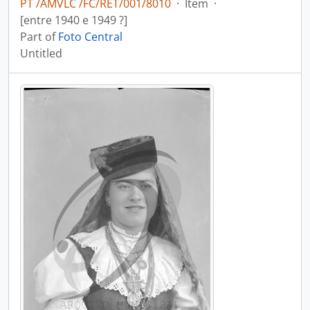
PT /AMVLC /FC/RET/001/8010
·
Item
·
[entre 1940 e 1949 ?]
Part of
Foto Central
Untitled