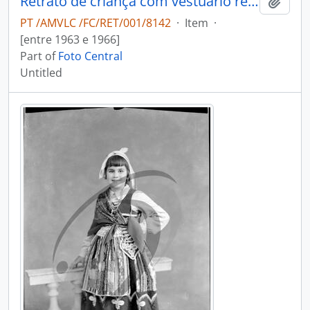
Retrato de criança com vestuário regional
Add t
PT /AMVLC /FC/RET/001/8142
·
Item
·
[entre 1963 e 1966]
Part of
Foto Central
Untitled