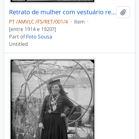
Retrato de mulher com vestuário regional
Add t
PT /AMVLC /FS/RET/001/4
·
Item
·
[entre 1914 e 1920?]
Part of
Foto Sousa
Untitled