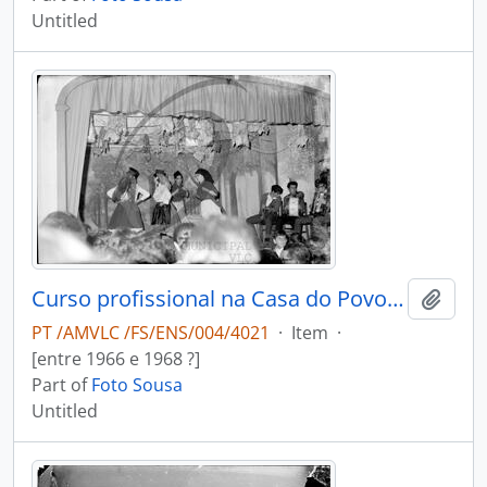
Untitled
Curso profissional na Casa do Povo de Macieira de Cambra
Add t
PT /AMVLC /FS/ENS/004/4021
·
Item
·
[entre 1966 e 1968 ?]
Part of
Foto Sousa
Untitled