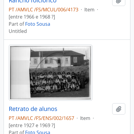
Rancho folclórico
Add t
PT /AMVLC /FS/MCUL/006/4173
·
Item
·
[entre 1966 e 1968 ?]
Part of
Foto Sousa
Untitled
Retrato de alunos
Add t
PT /AMVLC /FS/ENS/002/1657
·
Item
·
[entre 1927 e 1969 ?]
Part of
Foto Sousa