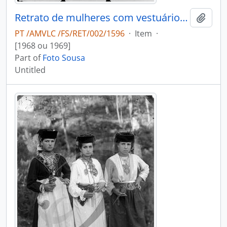
Retrato de mulheres com vestuário regional
Add t
PT /AMVLC /FS/RET/002/1596
·
Item
·
[1968 ou 1969]
Part of
Foto Sousa
Untitled