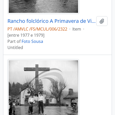
Rancho folclórico A Primavera de Vila Cova de Perrinho
Add t
PT /AMVLC /FS/MCUL/006/2322
·
Item
·
[entre 1977 e 1979]
Part of
Foto Sousa
Untitled