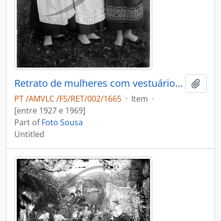
Retrato de mulheres com vestuário regional
Add t
PT /AMVLC /FS/RET/002/1665
·
Item
·
[entre 1927 e 1969]
Part of
Foto Sousa
Untitled