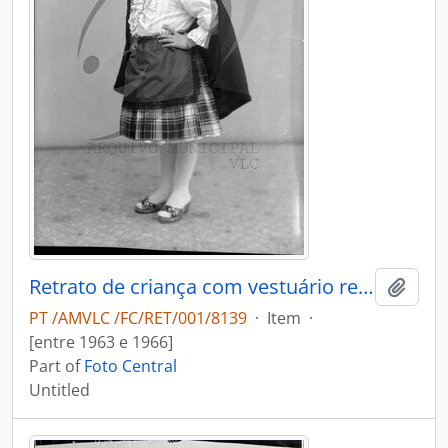
Retrato de criança com vestuário regional
Add t
PT /AMVLC /FC/RET/001/8139
·
Item
·
[entre 1963 e 1966]
Part of
Foto Central
Untitled