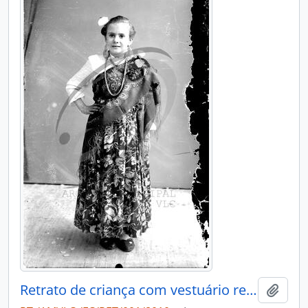
Retrato de criança com vestuário regional
Add t