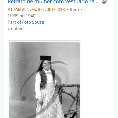
Retrato de mulher com vestuário regional
Add t
PT /AMVLC /FS/RET/001/2018
·
Item
·
[1939 ou 1940]
Part of
Foto Sousa
Untitled