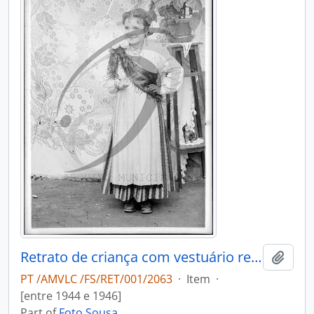
Retrato de criança com vestuário regional
Add t
PT /AMVLC /FS/RET/001/2063
·
Item
·
[entre 1944 e 1946]
Part of
Foto Sousa