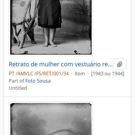
Retrato de mulher com vestuário regional
Add t
PT /AMVLC /FS/RET/001/34
·
Item
·
[1943 ou 1944]
Part of
Foto Sousa
Untitled