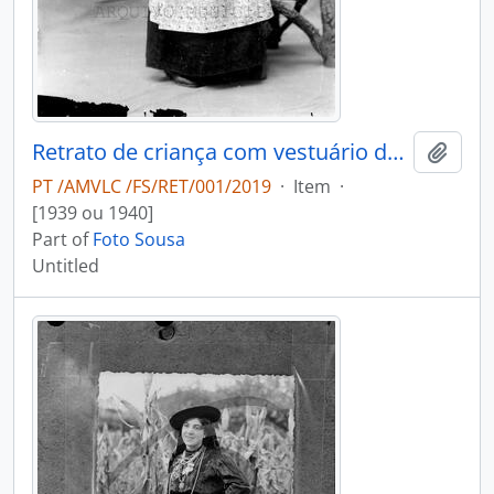
Retrato de criança com vestuário de fantasia
Add t
PT /AMVLC /FS/RET/001/2019
·
Item
·
[1939 ou 1940]
Part of
Foto Sousa
Untitled