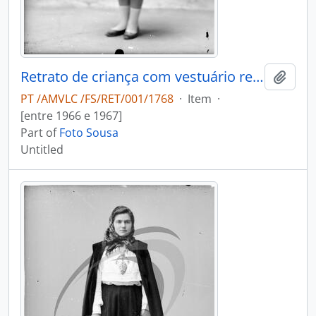
Retrato de criança com vestuário regional
Add t
PT /AMVLC /FS/RET/001/1768
·
Item
·
[entre 1966 e 1967]
Part of
Foto Sousa
Untitled