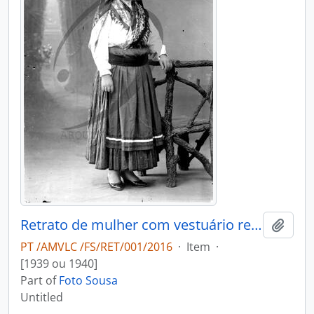
Retrato de mulher com vestuário regional
Add t
PT /AMVLC /FS/RET/001/2016
·
Item
·
[1939 ou 1940]
Part of
Foto Sousa
Untitled