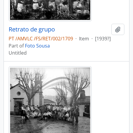
Retrato de grupo
Add t
PT /AMVLC /FS/RET/002/1709
·
Item
·
[1939?]
Part of
Foto Sousa
Untitled