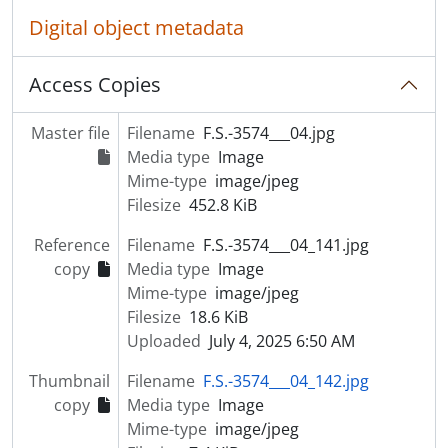
Digital object metadata
Access Copies
Master file
Filename
F.S.-3574___04.jpg
Media type
Image
Mime-type
image/jpeg
Filesize
452.8 KiB
Reference
Filename
F.S.-3574___04_141.jpg
copy
Media type
Image
Mime-type
image/jpeg
Filesize
18.6 KiB
Uploaded
July 4, 2025 6:50 AM
Thumbnail
Filename
F.S.-3574___04_142.jpg
copy
Media type
Image
Mime-type
image/jpeg