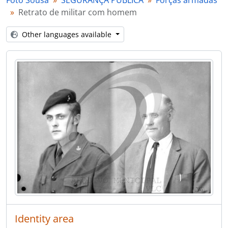
Foto Sousa
SEGURANÇA PÚBLICA
Forças armadas
[Item] Retrato de militar
Retrato de militar com homem
[Item] Retrato de militar
[Item] Retrato de militares da GNR
Other languages available
[Item] Retrato de militar da GNR
[Item] Retrato de militar da GNR com mulher
[Item] Retrato de militar com homem
[Item] Retrato de militar
[Part] TRANSPORTES
[Part] OBRAS PÚBLICAS
[Part] PATRIMÓNIO
[Part] INSTITUIÇÕES
[Part] ASSOCIAÇÕES
[Part] EMPRESAS
[Series] Álbuns de fotografias
[Series] Livros de registo de clientes
Identity area