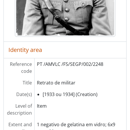
[Item] Retrato de militar
[Item] Retrato de militares da GNR
[Item] Retrato de militar da GNR
[Item] Retrato de militar da GNR com mulher
[Item] Retrato de militar com homem
[Item] Retrato de militar
[Part] TRANSPORTES
Identity area
[Part] OBRAS PÚBLICAS
[Part] PATRIMÓNIO
Reference
PT /AMVLC /FS/SEGP/002/2248
[Part] INSTITUIÇÕES
code
[Part] ASSOCIAÇÕES
[Part] EMPRESAS
Title
Retrato de militar
[Series] Álbuns de fotografias
Date(s)
[Series] Livros de registo de clientes
[1933 ou 1934] (Creation)
Level of
Item
description
Extent and
1 negativo de gelatina em vidro; 6x9