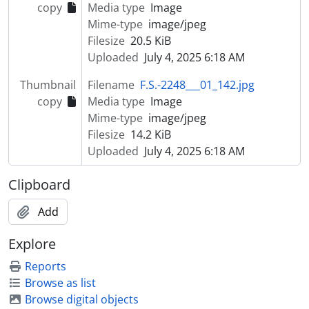
copy
Media type
Image
Mime-type
image/jpeg
Filesize
20.5 KiB
Uploaded
July 4, 2025 6:18 AM
Thumbnail
Filename
F.S.-2248___01_142.jpg
copy
Media type
Image
Mime-type
image/jpeg
Filesize
14.2 KiB
Uploaded
July 4, 2025 6:18 AM
Clipboard
Add
Explore
Reports
Browse as list
Browse digital objects