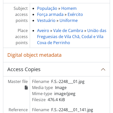
Subject
População
»
Homem
access
Força armada
»
Exército
points
Vestuário
»
Uniforme
Place
Aveiro
»
Vale de Cambra
»
União das
access
Freguesias de Vila Chã, Codal e Vila
points
Cova de Perrinho
Digital object metadata
Access Copies
Master file
Filename
F.S.-2248___01.jpg
Media type
Image
Mime-type
image/jpeg
Filesize
476.4 KiB
Reference
Filename
F.S.-2248___01_141.jpg