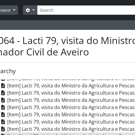
[Item] Lacti 79, visita do Ministro da Agricultura e Pesca
Search
Search options
rowse
[Item] Lacti 79, visita do Ministro da Agricultura e Pesca
[Item] Lacti 79, visita do Ministro da Agricultura e Pesca
[Item] Lacti 79, visita do Ministro da Agricultura e Pesca
[Item] Lacti 79, visita do Ministro da Agricultura e Pesca
64 - Lacti 79, visita do Minist
[Item] Lacti 79, visita do Ministro da Agricultura e Pesca
ador Civil de Aveiro
[Item] Lacti 79, visita do Ministro da Agricultura e Pesca
[Item] Lacti 79, visita do Ministro da Agricultura e Pesca
[Item] Lacti 79, visita do Ministro da Agricultura e Pesca
rarchy
[Item] Lacti 79, visita do Ministro da Agricultura e Pesca
[Item] Lacti 79, visita do Ministro da Agricultura e Pesca
[Item] Lacti 79, visita do Ministro da Agricultura e Pesca
[Item] Lacti 79, visita do Ministro da Agricultura e Pesca
[Item] Lacti 79, visita do Ministro da Agricultura e Pesca
[Item] Lacti 79, visita do Ministro da Agricultura e Pesca
[Item] Lacti 79, visita do Ministro da Agricultura e Pesca
[Item] Lacti 79, visita do Ministro da Agricultura e Pesca
[Item] Lacti 79, visita do Ministro da Agricultura e Pesca