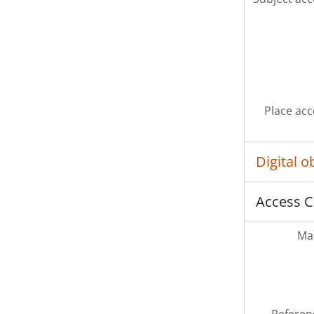
Place acc
Digital 
Access C
Mas