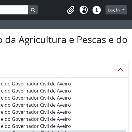
s e do Governador Civil de Aveiro
Search in browse page
Log in
s e do Governador Civil de Aveiro
Clipboard
Language
Quick links
s e do Governador Civil de Aveiro
s e do Governador Civil de Aveiro
s e do Governador Civil de Aveiro
ro da Agricultura e Pescas e do
s e do Governador Civil de Aveiro
s e do Governador Civil de Aveiro
s e do Governador Civil de Aveiro
s e do Governador Civil de Aveiro
s e do Governador Civil de Aveiro
s e do Governador Civil de Aveiro
s e do Governador Civil de Aveiro
s e do Governador Civil de Aveiro
s e do Governador Civil de Aveiro
s e do Governador Civil de Aveiro
s e do Governador Civil de Aveiro
s e do Governador Civil de Aveiro
s e do Governador Civil de Aveiro