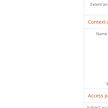
Extent a
Context 
Name 
Access p
Subject acc