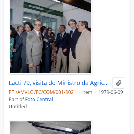
Lacti 79, visita do Ministro da Agricultura e Pescas e do Governador Civil de Aveiro
Add t
PT /AMVLC /FC/COM/001/9021
·
Item
·
1979-06-09
Part of
Foto Central
Untitled