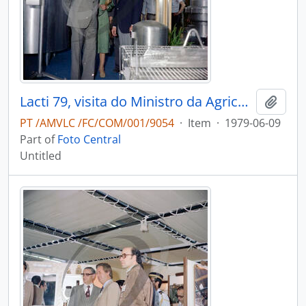
Lacti 79, visita do Ministro da Agricultura e Pescas e do Governador Civil de Aveiro
Add t
PT /AMVLC /FC/COM/001/9054
·
Item
·
1979-06-09
Part of
Foto Central
Untitled