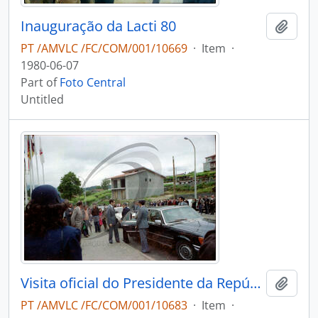
Inauguração da Lacti 80
Add t
PT /AMVLC /FC/COM/001/10669
·
Item
·
1980-06-07
Part of
Foto Central
Untitled
Visita oficial do Presidente da República, António dos Santos Ramalho Eanes, à Lacti 80
Add t
PT /AMVLC /FC/COM/001/10683
·
Item
·