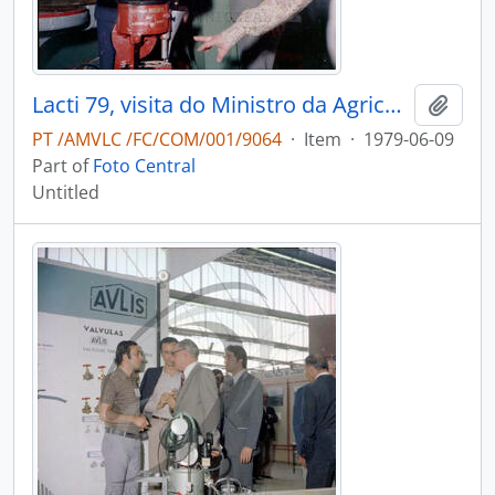
Lacti 79, visita do Ministro da Agricultura e Pescas e do Governador Civil de Aveiro
Add t
PT /AMVLC /FC/COM/001/9064
·
Item
·
1979-06-09
Part of
Foto Central
Untitled