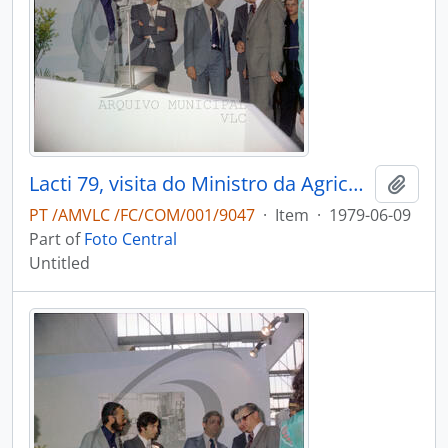
Lacti 79, visita do Ministro da Agricultura e Pescas e do Governador Civil de Aveiro
Add t
PT /AMVLC /FC/COM/001/9047
·
Item
·
1979-06-09
Part of
Foto Central
Untitled