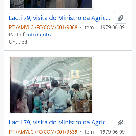
Lacti 79, visita do Ministro da Agricultura e Pescas e do Governador Civil de Aveiro
Add t
PT /AMVLC /FC/COM/001/9068
·
Item
·
1979-06-09
Part of
Foto Central
Untitled
Lacti 79, visita do Ministro da Agricultura e Pescas e do Governador Civil de Aveiro
Add t
PT /AMVLC /FC/COM/001/9539
·
Item
·
1979-06-09