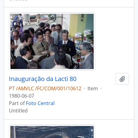
Inauguração da Lacti 80
Add t
PT /AMVLC /FC/COM/001/10612
·
Item
·
1980-06-07
Part of
Foto Central
Untitled