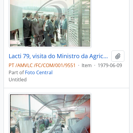
Lacti 79, visita do Ministro da Agricultura e Pescas e do Governador Civil de Aveiro
Add t
PT /AMVLC /FC/COM/001/9551
·
Item
·
1979-06-09
Part of
Foto Central
Untitled