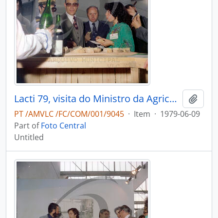
Lacti 79, visita do Ministro da Agricultura e Pescas e do Governador Civil de Aveiro
Add t
PT /AMVLC /FC/COM/001/9045
·
Item
·
1979-06-09
Part of
Foto Central
Untitled