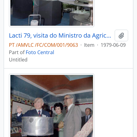
Lacti 79, visita do Ministro da Agricultura e Pescas e do Governador Civil de Aveiro
Add t
PT /AMVLC /FC/COM/001/9063
·
Item
·
1979-06-09
Part of
Foto Central
Untitled