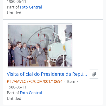
1980-06-11
Part of
Foto Central
Untitled
Visita oficial do Presidente da República, António dos Santos Ramalho Eanes, à Lacti 80
Add t
PT /AMVLC /FC/COM/001/10694
·
Item
·
1980-06-11
Part of
Foto Central
Untitled