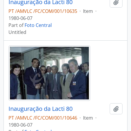
Inauguração da Lacti 80
Add t
PT /AMVLC /FC/COM/001/10635
·
Item
·
1980-06-07
Part of
Foto Central
Untitled
Inauguração da Lacti 80
Add t
PT /AMVLC /FC/COM/001/10646
·
Item
·
1980-06-07