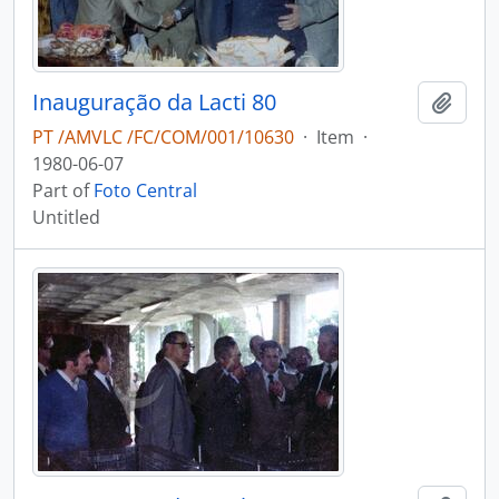
Inauguração da Lacti 80
Add t
PT /AMVLC /FC/COM/001/10630
·
Item
·
1980-06-07
Part of
Foto Central
Untitled