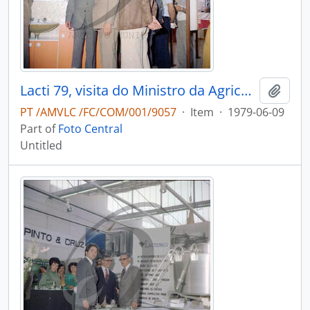
Lacti 79, visita do Ministro da Agricultura e Pescas e do Governador Civil de Aveiro
Add t
PT /AMVLC /FC/COM/001/9057
·
Item
·
1979-06-09
Part of
Foto Central
Untitled