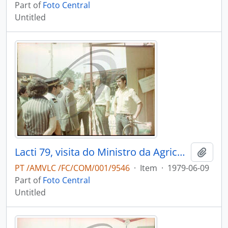
Part of
Foto Central
Untitled
Lacti 79, visita do Ministro da Agricultura e Pescas e do Governador Civil de Aveiro
Add t
PT /AMVLC /FC/COM/001/9546
·
Item
·
1979-06-09
Part of
Foto Central
Untitled