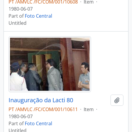
PT /AMVLC /FC/COM/001/10608
·
Item
·
1980-06-07
Part of
Foto Central
Untitled
Inauguração da Lacti 80
Add t
PT /AMVLC /FC/COM/001/10611
·
Item
·
1980-06-07
Part of
Foto Central
Untitled