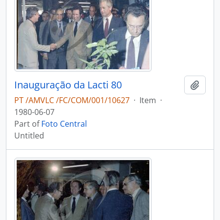
Inauguração da Lacti 80
Add t
PT /AMVLC /FC/COM/001/10627
·
Item
·
1980-06-07
Part of
Foto Central
Untitled