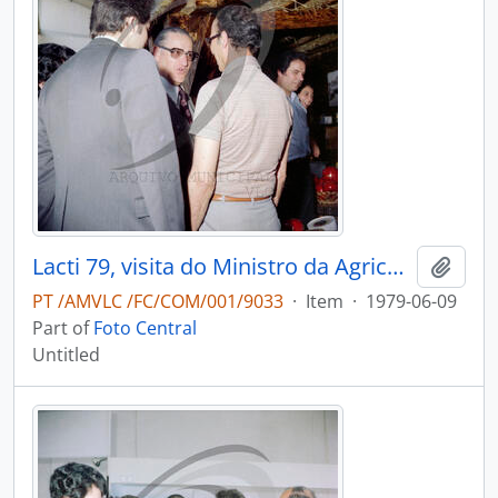
Lacti 79, visita do Ministro da Agricultura e Pescas e do Governador Civil de Aveiro
Add t
PT /AMVLC /FC/COM/001/9033
·
Item
·
1979-06-09
Part of
Foto Central
Untitled