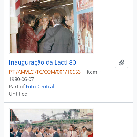
Inauguração da Lacti 80
Add t
PT /AMVLC /FC/COM/001/10663
·
Item
·
1980-06-07
Part of
Foto Central
Untitled