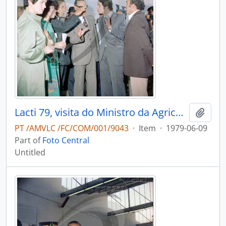
Lacti 79, visita do Ministro da Agricultura e Pescas e do Governador Civil de Aveiro
Add t
PT /AMVLC /FC/COM/001/9043
·
Item
·
1979-06-09
Part of
Foto Central
Untitled