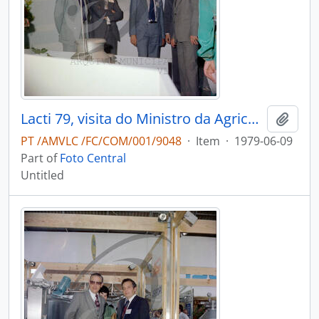
Lacti 79, visita do Ministro da Agricultura e Pescas e do Governador Civil de Aveiro
Add t
PT /AMVLC /FC/COM/001/9048
·
Item
·
1979-06-09
Part of
Foto Central
Untitled