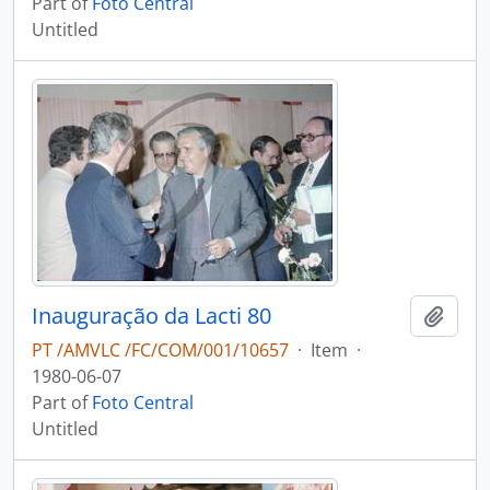
Part of
Foto Central
Untitled
Inauguração da Lacti 80
Add t
PT /AMVLC /FC/COM/001/10657
·
Item
·
1980-06-07
Part of
Foto Central
Untitled