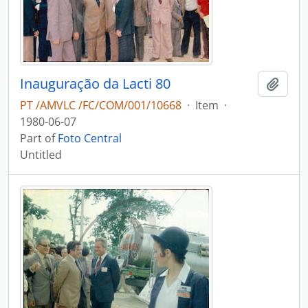
Inauguração da Lacti 80
Add t
PT /AMVLC /FC/COM/001/10668
·
Item
·
1980-06-07
Part of
Foto Central
Untitled