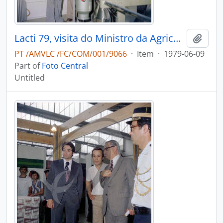
Lacti 79, visita do Ministro da Agricultura e Pescas e do Governador Civil de Aveiro
Add t
PT /AMVLC /FC/COM/001/9066
·
Item
·
1979-06-09
Part of
Foto Central
Untitled