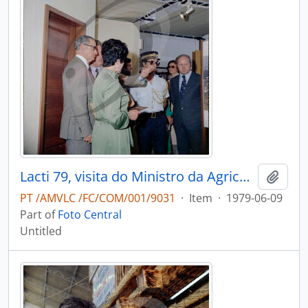
Lacti 79, visita do Ministro da Agricultura e Pescas e do Governador Civil de Aveiro
Add t
PT /AMVLC /FC/COM/001/9031
·
Item
·
1979-06-09
Part of
Foto Central
Untitled