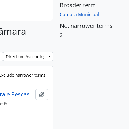
Broader term
Câmara Municipal
No. narrower terms
 Câmara
2
Direction: Ascending
Exclude narrower terms
Lacti 79, visita do Ministro da Agricultura e Pescas e do Governador Civil de Aveiro
Add to clipboard
6-09