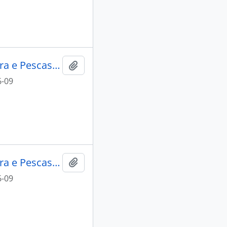
Lacti 79, visita do Ministro da Agricultura e Pescas e do Governador Civil de Aveiro
Add to clipboard
6-09
Lacti 79, visita do Ministro da Agricultura e Pescas e do Governador Civil de Aveiro
Add to clipboard
6-09