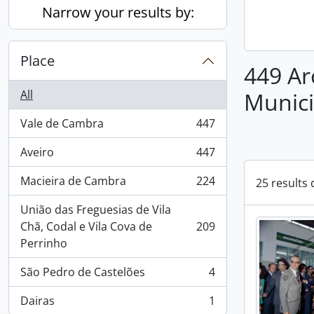
Narrow your results by:
Place
449 Ar
All
Munici
Vale de Cambra
447
, 447 results
Aveiro
447
, 447 results
Macieira de Cambra
224
25 results 
, 224 results
União das Freguesias de Vila
Chã, Codal e Vila Cova de
209
, 209 results
Perrinho
São Pedro de Castelões
4
, 4 results
Dairas
1
, 1 results