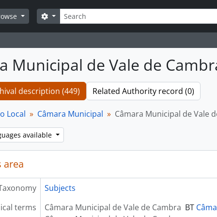
Search
Search options
rowse
 Municipal de Vale de Cambr
hival description (449)
Related Authority record (0)
o Local
Câmara Municipal
Câmara Municipal de Vale 
guages available
 area
Taxonomy
Subjects
ical terms
Câmara Municipal de Vale de Cambra
BT
Câmar