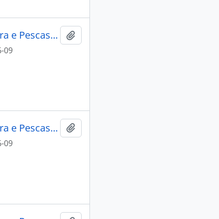
Lacti 79, visita do Ministro da Agricultura e Pescas e do Governador Civil de Aveiro
Add to clipboard
6-09
Lacti 79, visita do Ministro da Agricultura e Pescas e do Governador Civil de Aveiro
Add to clipboard
6-09