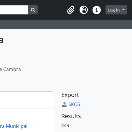
Search in browse page
Log in
Clipboard
Language
Quick links
a
de Cambra
Export
SKOS
Results
449
a Municipal