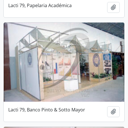
Lacti 79, Papelaria Académica
Add t
Lacti 79, Banco Pinto & Sotto Mayor
Add t