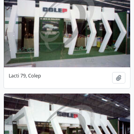
Lacti 79, Colep
Add t