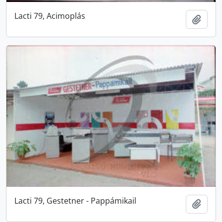
Lacti 79, Acimoplás
Add t
Lacti 79, Gestetner - Pappámikail
Add t