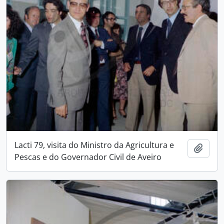
Lacti 79, visita do Ministro da Agricultura e
Add t
Pescas e do Governador Civil de Aveiro