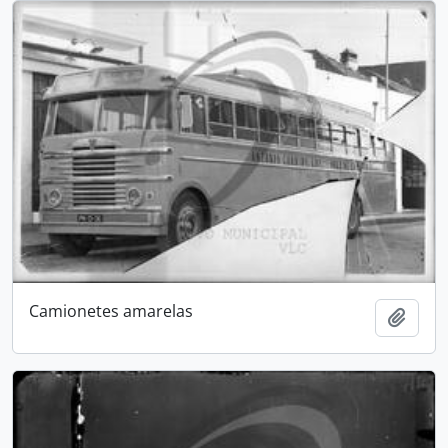
Camionetes amarelas
Add t