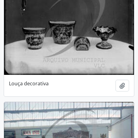
Louça decorativa
Add t