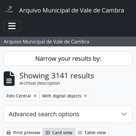
Skip to main content
Arquivo Municipal de Vale de Cambra
Toggle navigation
Arquivo Municipal de Vale de Cambra
Narrow your results by:
Showing 3141 results
Archival description
Remove filter:
Remove filter:
Foto Central
With digital objects
Advanced search options
Print preview
Card view
Table view