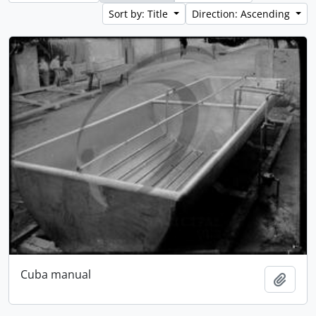
Sort by: Title
Direction: Ascending
Cuba manual
Add t