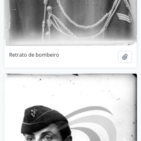
Retrato de bombeiro
Add t