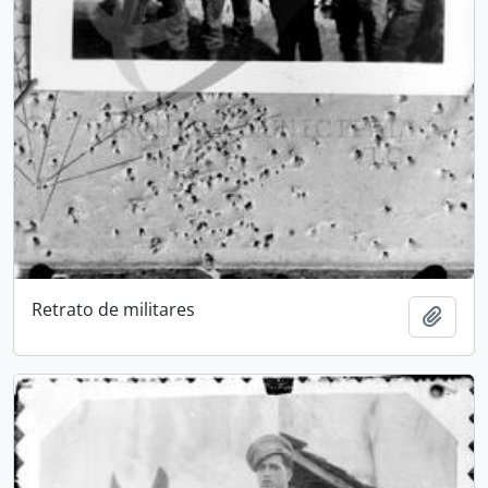
Retrato de militares
Add t