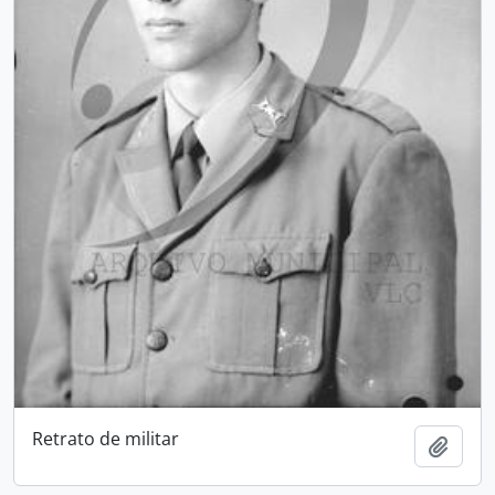
Retrato de militar
Add t