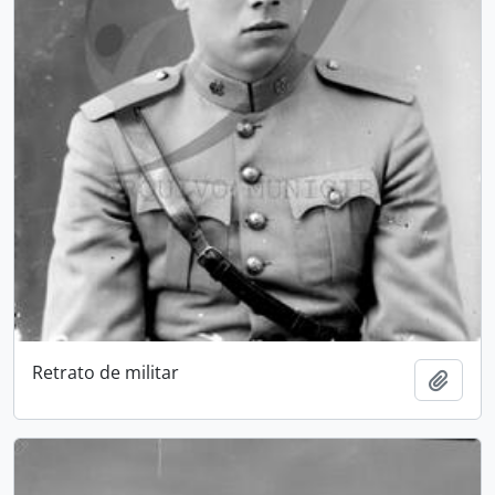
Retrato de militar
Add t