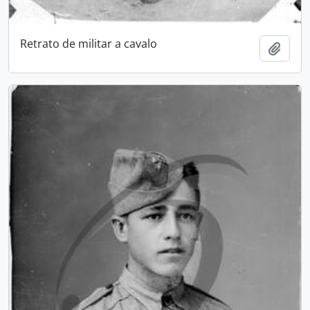
Retrato de militar a cavalo
Add t