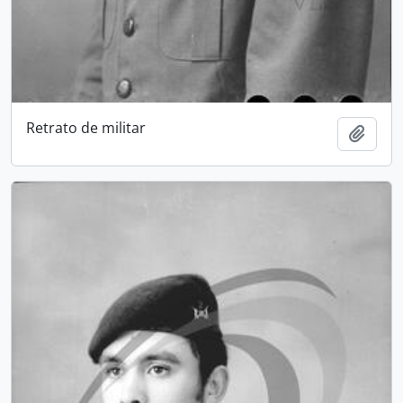
Retrato de militar
Add t