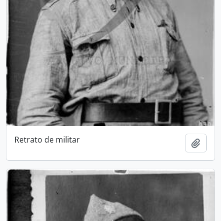
Retrato de militar
Add t