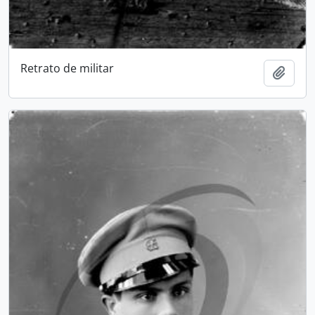
Retrato de militar
Add t