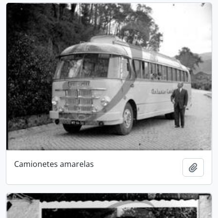
Camionetes amarelas
Add t