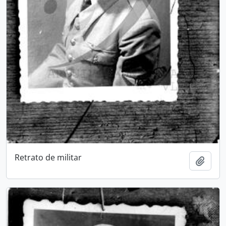
Retrato de militar
Add t