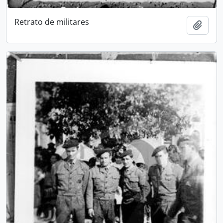
Retrato de militares
Add t