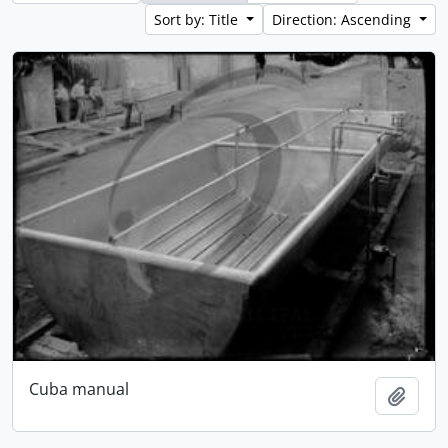
Sort by: Title
Direction: Ascending
Cuba manual
Add t