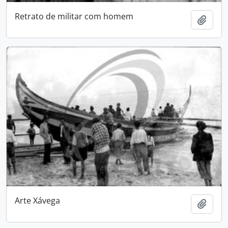
Retrato de militar com homem
Add t
Arte Xávega
Add t