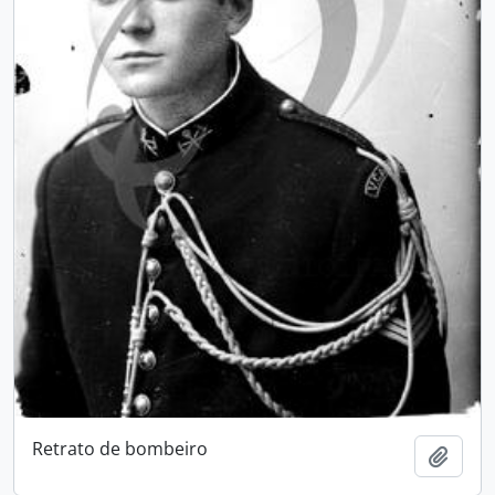
Retrato de bombeiro
Add t