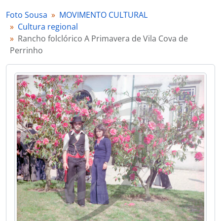
[Documento simples] Rancho folclórico Os Canários do Caima
Foto Sousa
MOVIMENTO CULTURAL
[Documento simples] Rancho folclórico Os Canários do Caima
Cultura regional
[Documento simples] Rancho folclórico Os Canários do Caima
Rancho folclórico A Primavera de Vila Cova de
[Documento simples] Rancho folclórico
Perrinho
[Documento simples] Rancho folclórico
[Documento simples] Rancho folclórico
[Documento simples] Rancho folclórico
[Documento simples] Rancho folclórico e banda de música
[Documento simples] Rancho folclórico
[Documento simples] Rancho folclórico
[Documento simples] Rancho folclórico
[Documento simples] Rancho folclórico
[Documento simples] Rancho Infantil de Vale de Cambra
[Documento simples] Rancho folclórico
[Documento simples] Rancho folclórico
[Documento simples] Rancho folclórico
[Séries] Exposições
[Séries] Grupos de Música
[Secção] DESPORTO