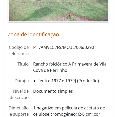
[Secção] AGRICULTURA
[Secção] COMÉRCIO
[Secção] ENSINO
[Secção] PANORÂMICAS
[Secção] ATIVIDADE POLÍTICA
Zona de identificação
[Secção] RELIGIÃO
[Secção] RETRATOS
Código de
PT /AMVLC /FS/MCUL/006/3290
[Secção] ANIMAIS
referência
[Secção] SEGURANÇA PÚBLICA
[Secção] TRANSPORTES
Título
Rancho folclórico A Primavera de Vila
[Secção] OBRAS PÚBLICAS
Cova de Perrinho
[Secção] PATRIMÓNIO
Data(s)
[entre 1977 e 1979] (Produção)
[Secção] INSTITUIÇÕES
[Secção] ASSOCIAÇÕES
Nível de
Documento simples
[Secção] EMPRESAS
descrição
[Séries] Álbuns de fotografias
[Séries] Livros de registo de clientes
Dimensão
1 negativo em película de acetato de
e suporte
celulose cromogéneo; 6x6 cm; cor