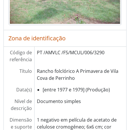
[Secção] AGRICULTURA
[Secção] COMÉRCIO
[Secção] ENSINO
[Secção] PANORÂMICAS
[Secção] ATIVIDADE POLÍTICA
Zona de identificação
[Secção] RELIGIÃO
[Secção] RETRATOS
Código de
PT /AMVLC /FS/MCUL/006/3290
[Secção] ANIMAIS
referência
[Secção] SEGURANÇA PÚBLICA
[Secção] TRANSPORTES
Título
Rancho folclórico A Primavera de Vila
[Secção] OBRAS PÚBLICAS
Cova de Perrinho
[Secção] PATRIMÓNIO
Data(s)
[entre 1977 e 1979] (Produção)
[Secção] INSTITUIÇÕES
[Secção] ASSOCIAÇÕES
Nível de
Documento simples
[Secção] EMPRESAS
descrição
[Séries] Álbuns de fotografias
[Séries] Livros de registo de clientes
Dimensão
1 negativo em película de acetato de
e suporte
celulose cromogéneo; 6x6 cm; cor