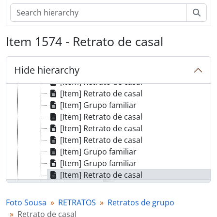
[Item] Grupo familiar
[Item] Retrato de crianças
Sear
[Item] Grupo familiar
[Item] Grupo familiar
Item 1574 - Retrato de casal
[Item] Retrato de mulheres
[Item] Retrato de crianças
Hide hierarchy
[Item] Retrato de crianças
[Item] Retrato de casal
[Item] Retrato de casal
[Item] Grupo familiar
[Item] Retrato de casal
[Item] Retrato de casal
[Item] Retrato de casal
[Item] Grupo familiar
[Item] Grupo familiar
[Item] Retrato de casal
[Item] Retrato de crianças
[Item] Retrato de crianças
Foto Sousa
RETRATOS
Retratos de grupo
[Item] Retrato de grupo juntamente com o Comendador Luiz Bernardo de Almeida
Retrato de casal