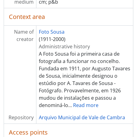
[Item] Retrato de grupo
medium
cm; p&b
[Item] Grupo familiar
[Item] Grupo familiar
Context area
[Item] Retrato de grupo
[Item] Grupo familiar
Name of
Foto Sousa
[Item] Retrato de grupo juntamente com o Comendador Luíz Bernardo de Almeida
creator
(1911-2000)
[Item] Retrato de grupo
Administrative history
[Item] Grupo familiar
A Foto Sousa foi a primeira casa de
[Item] Retrato de grupo
fotografia a funcionar no concelho.
[Item] Grupo familiar
Fundada em 1911, por Augusto Tavares
[Item] Grupo familiar
de Sousa, inicialmente designou o
[Item] Almoço festivo na casa do Sr. Campos
estúdio por A. Tavares de Sousa -
[Item] Retrato de mulheres com vestuário regional
Fotógrafo. Provavelmente, em 1926
[Item] Miniatura alegórica da Capela de Santo António
mudou de instalações e passou a
[Item] Retrato de grupo
denominá-lo
…
Read more
[Item] Retrato de crianças da Mocidade Portuguesa
Repository
Arquivo Municipal de Vale de Cambra
[Item] Retrato de grupo
[Item] Retrato de crianças com vestuário de fantasia
Access points
[Item] Retrato de crianças com vestuário regional