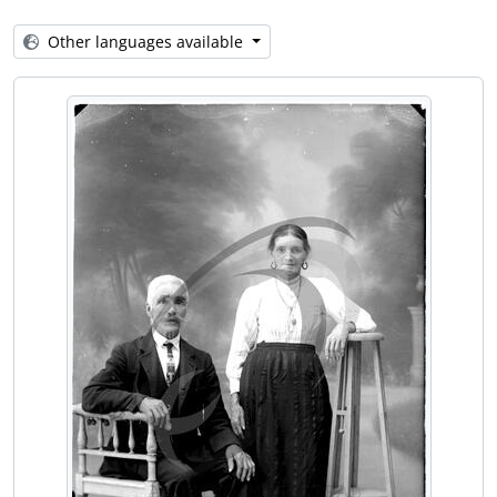
[Item] Retrato de grupo
[Item] Retrato de mulheres com vestuário regional
Other languages available
[Item] Retrato de grupo juntamente com o Comendador Luiz Bernardo de Almeida
[Item] Retrato de crianças com vestuário de fantasia
[Item] Comendador Luiz Bernardo de Almeida e sua mãe na Quinta Progresso
[Item] Retrato de casal
[Item] Grupo familiar
[Item] Retrato de grupo
[Item] Retrato de casal
[Item] Grupo familiar
[Item] Grupo familiar
[Item] Grupo familiar
[Item] Retrato de mulheres
[Item] Grupo familiar
[Item] Grupo familiar
[Item] Retrato de casal
[Item] Retrato de crianças
[Item] Grupo familiar
[Item] Retrato de casal