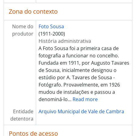
[Documento simples] Retrato de grupo
[Documento simples] Retrato de grupo
Zona do contexto
[Documento simples] Grupo familiar
[Documento simples] Grupo familiar
Nome do
Foto Sousa
[Documento simples] Retrato de grupo
produtor
(1911-2000)
[Documento simples] Grupo familiar
História administrativa
[Documento simples] Retrato de grupo juntamente com o Comendador Luíz Bernardo de Almeida
A Foto Sousa foi a primeira casa de
[Documento simples] Retrato de grupo
fotografia a funcionar no concelho.
[Documento simples] Grupo familiar
Fundada em 1911, por Augusto Tavares
[Documento simples] Retrato de grupo
de Sousa, inicialmente designou o
[Documento simples] Grupo familiar
estúdio por A. Tavares de Sousa -
[Documento simples] Grupo familiar
Fotógrafo. Provavelmente, em 1926
[Documento simples] Almoço festivo na casa do Sr. Campos
mudou de instalações e passou a
[Documento simples] Retrato de mulheres com vestuário regional
denominá-lo
…
Read more
[Documento simples] Miniatura alegórica da Capela de Santo António
Entidade
[Documento simples] Retrato de grupo
Arquivo Municipal de Vale de Cambra
detentora
[Documento simples] Retrato de crianças da Mocidade Portuguesa
[Documento simples] Retrato de grupo
Pontos de acesso
[Documento simples] Retrato de crianças com vestuário de fantasia