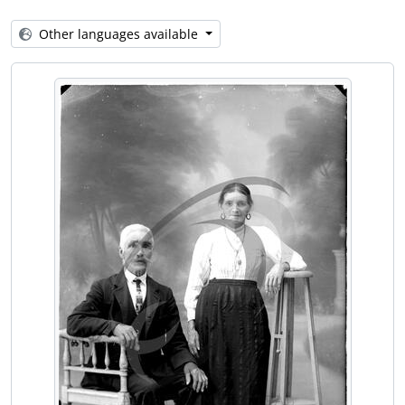
[Item] Retrato de grupo
[Item] Retrato de mulheres com vestuário regional
Other languages available
[Item] Retrato de grupo juntamente com o Comendador Luiz Bernardo de Almeida
[Item] Retrato de crianças com vestuário de fantasia
[Item] Comendador Luiz Bernardo de Almeida e sua mãe na Quinta Progresso
[Item] Retrato de casal
[Item] Grupo familiar
[Item] Retrato de grupo
[Item] Retrato de casal
[Item] Grupo familiar
[Item] Grupo familiar
[Item] Grupo familiar
[Item] Retrato de mulheres
[Item] Grupo familiar
[Item] Grupo familiar
[Item] Retrato de casal
[Item] Retrato de crianças
[Item] Grupo familiar
[Item] Retrato de casal