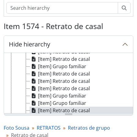
[Item] Grupo familiar
[Item] Retrato de crianças
Sear
[Item] Grupo familiar
[Item] Grupo familiar
Item 1574 - Retrato de casal
[Item] Retrato de mulheres
[Item] Retrato de crianças
Hide hierarchy
[Item] Retrato de crianças
[Item] Retrato de casal
[Item] Retrato de casal
[Item] Grupo familiar
[Item] Retrato de casal
[Item] Retrato de casal
[Item] Retrato de casal
[Item] Grupo familiar
[Item] Grupo familiar
[Item] Retrato de casal
[Item] Retrato de crianças
[Item] Retrato de crianças
Foto Sousa
RETRATOS
Retratos de grupo
[Item] Retrato de grupo juntamente com o Comendador Luiz Bernardo de Almeida
Retrato de casal