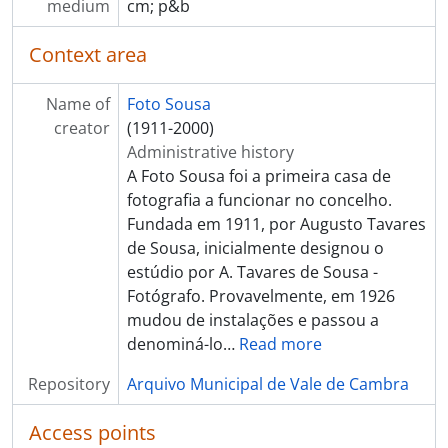
[Item] Retrato de grupo
medium
cm; p&b
[Item] Grupo familiar
[Item] Grupo familiar
Context area
[Item] Retrato de grupo
[Item] Grupo familiar
Name of
Foto Sousa
[Item] Retrato de grupo juntamente com o Comendador Luíz Bernardo de Almeida
creator
(1911-2000)
[Item] Retrato de grupo
Administrative history
[Item] Grupo familiar
A Foto Sousa foi a primeira casa de
[Item] Retrato de grupo
fotografia a funcionar no concelho.
[Item] Grupo familiar
Fundada em 1911, por Augusto Tavares
[Item] Grupo familiar
de Sousa, inicialmente designou o
[Item] Almoço festivo na casa do Sr. Campos
estúdio por A. Tavares de Sousa -
[Item] Retrato de mulheres com vestuário regional
Fotógrafo. Provavelmente, em 1926
[Item] Miniatura alegórica da Capela de Santo António
mudou de instalações e passou a
[Item] Retrato de grupo
denominá-lo
…
Read more
[Item] Retrato de crianças da Mocidade Portuguesa
Repository
Arquivo Municipal de Vale de Cambra
[Item] Retrato de grupo
[Item] Retrato de crianças com vestuário de fantasia
Access points
[Item] Retrato de crianças com vestuário regional