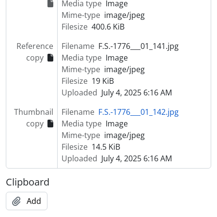
[Item] Retrato de crianças com vestuário regional
Media type
Image
[Item] Retrato de grupo
Mime-type
image/jpeg
[Item] Retrato de seminaristas
Filesize
400.6 KiB
[Item] Retrato de grupo
Reference
Filename
F.S.-1776___01_141.jpg
[Item] Retrato de casal com vestuário regional
copy
Media type
Image
[Item] Retrato de grupo
Mime-type
image/jpeg
[Item] Retrato de grupo
Filesize
19 KiB
[Item] Retrato de alunas universitárias
Uploaded
July 4, 2025 6:16 AM
[Item] Retrato de mulheres
[Item] Retrato de grupo
Thumbnail
Filename
F.S.-1776___01_142.jpg
[Item] Retrato de grupo
copy
Media type
Image
[Item] Grupo de trabalhadores a merendar
Mime-type
image/jpeg
[Item] Grupo familiar
Filesize
14.5 KiB
[Item] Anna Horvatt Almeida e criadas na Quinta Progresso
Uploaded
July 4, 2025 6:16 AM
[Item] Retrato de grupo
[Item] Retrato de crianças com vestuário de fantasia
Clipboard
[Item] Retrato de mulheres com vestuário regional
[Item] Retrato de mulheres com vestuário regional
Add
[Item] Retrato de crianças com vestuário regional