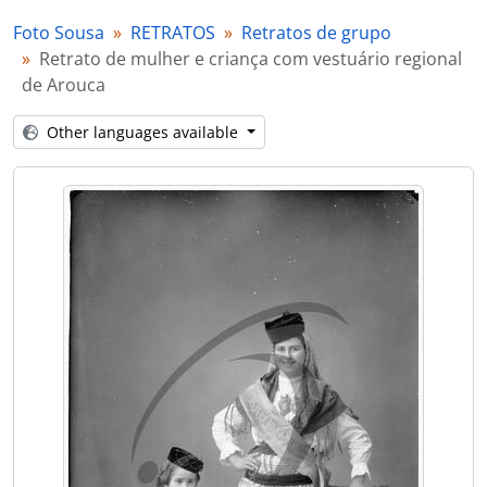
[Item] Retrato de padre e aluno
Foto Sousa
RETRATOS
Retratos de grupo
[Item] Retrato de crianças com vestuário de fantasia
Retrato de mulher e criança com vestuário regional
[Item] Grupo familiar
de Arouca
[Item] Retrato de grupo
[Item] Festa de homenagem ao Comendador António de Almeida Pinho de visita a Portugal
Other languages available
[Item] Grupo familiar
[Item] Grupo familiar
[Item] Grupo familiar
[Item] Grupo familiar
[Item] Grupo familiar
[Item] Homenagem ao Comendador Luiz Bernardo de Almeida em dia festivo na Quinta Progresso
[Item] Autocarro da empresa de transporte Progresso, na Quinta Progresso
[Item] Comendador Luiz Bernardo de Almeida com funcionários da Administração Geral das Estradas e Turismo
[Item] Inauguração da Agência de Passaportes e Passagens de José Maria Soares Gomes
[Item] Grupo familiar
[Item] Grupo familiar
[Item] Grupo familiar
[Item] Retrato de grupo de empregados da Quinta Progresso