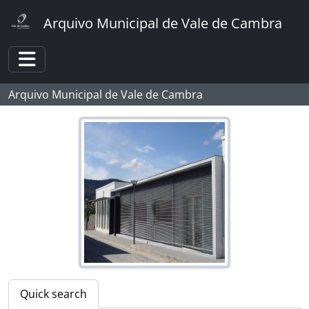
[Item] Retrato de casal
Skip to main content
[Item] Retrato de homem e mulheres a tocar bandolim
Arquivo Municipal de Vale de Cambra
[Item] Grupo familiar
[Item] Retrato de grupo
[Item] Grupo familiar
Toggle navigation
[Item] Grupo familiar
Arquivo Municipal de Vale de Cambra
[Item] Retrato de grupo
[Item] Retrato de grupo
[Item] Retrato de grupo junto à Barragem Engenheiro Duarte Pacheco
[Item] Grupo familiar
[Item] Grupo familiar
[Item] Grupo familiar
[Item] Grupo familiar
[Item] Retrato de grupo juntamente com o Comendador Luiz Bernardo de Almeida
[Item] Retrato de grupo
[Item] Retrato de grupo
[Item] Grupo familiar
[Item] Grupo familiar
Quick search
[Item] Retrato de grupo