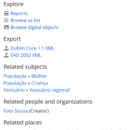
Explore
[Item] Retrato de grupo
[Item] Retrato de grupo
Reports
[Item] Retrato de mulheres com vestuário regional
Browse as list
[Item] Retrato de crianças com vestuário de fantasia
Browse digital objects
[Item] Retrato de crianças com vestuário de fantasia
Export
[Item] Retrato de padres
[Item] Retrato de crianças com vestuário de fantasia
Dublin Core 1.1 XML
[Item] Retrato de casal
EAD 2002 XML
[Item] Retrato de mulheres
Related subjects
[Item] Retrato de mulher e criança
[Item] Retrato de homens
População
»
Mulher
[Item] Resineiros
População
»
Criança
[Item] Grupo familiar
Vestuário
»
Vestuário regional
[Item] Retrato de crianças
Related people and organizations
[Item] Retrato de grupo
[Item] Retrato de grupo
Foto Sousa
(Creator)
[Item] Grupo familiar
Related places
[Item] Retrato de casal
[Item] Retrato de grupo na Quinta Progresso