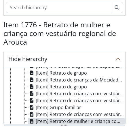
[Item] Grupo familiar
Sear
[Item] Retrato de grupo juntamente com o Comendador Luíz Bernardo de Almeida
[Item] Retrato de grupo
Item 1776 - Retrato de mulher e
[Item] Grupo familiar
criança com vestuário regional de
[Item] Retrato de grupo
[Item] Grupo familiar
Arouca
[Item] Grupo familiar
[Item] Almoço festivo na casa do Sr. Campos
Hide hierarchy
[Item] Retrato de mulheres com vestuário regional
[Item] Miniatura alegórica da Capela de Santo António
[Item] Retrato de grupo
[Item] Retrato de crianças da Mocidade Portuguesa
[Item] Retrato de grupo
[Item] Retrato de crianças com vestuário de fantasia
[Item] Retrato de crianças com vestuário regional
[Item] Grupo familiar
[Item] Retrato de crianças com vestuário regional
[Item] Retrato de mulher e criança com vestuário regional de Arouca
[Item] Retrato de grupo