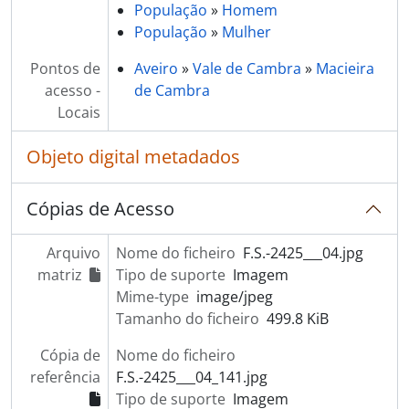
[Documento simples] Equipamento industrial
População
»
Homem
[Documento simples] Equipamento industrial
População
»
Mulher
[Documento simples] Equipamento industrial
Pontos de
Aveiro
»
Vale de Cambra
»
Macieira
[Documento simples] Equipamento industrial
acesso -
de Cambra
[Documento simples] Prensa para queijo
Locais
[Documento simples] Pensa para queijo
[Documento simples] Prensa para queijo
Objeto digital metadados
[Documento simples] Prensa para queijo
[Documento simples] Serração Moreira Paiva & Filhos
Cópias de Acesso
[Documento simples] Serração Moreira Paiva & Filhos
[Documento simples] Peça metálica
[Documento simples] Peça metálica
Arquivo
Nome do ficheiro
F.S.-2425___04.jpg
[Documento simples] Peça metálica
matriz
Tipo de suporte
Imagem
[Documento simples] Peça metálica
Mime-type
image/jpeg
[Documento simples] Peça metálica
Tamanho do ficheiro
499.8 KiB
[Documento simples] Peça metálica
Cópia de
Nome do ficheiro
[Documento simples] Equipamento industrial
referência
F.S.-2425___04_141.jpg
[Documento simples] Equipamento industrial
Tipo de suporte
Imagem
[Documento simples] Equipamento industrial