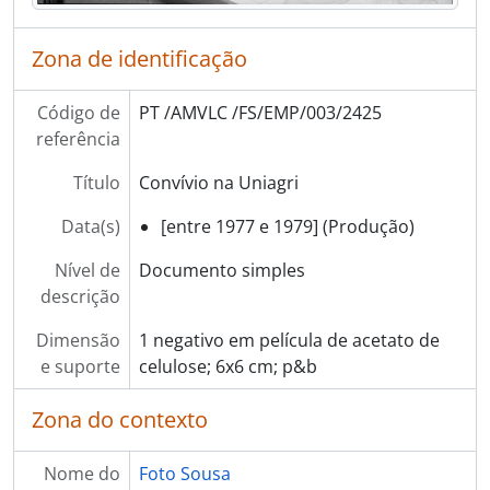
[Documento simples] Fechadura de segredo com trinco e canhão
[Documento simples] Fechadura de segredo
Zona de identificação
[Documento simples] Mindol
[Documento simples] Mindol
Código de
PT /AMVLC /FS/EMP/003/2425
[Documento simples] Mindol
referência
[Documento simples] Mindol
[Documento simples] Mindol
Título
Convívio na Uniagri
[Documento simples] Mindol
Data(s)
[entre 1977 e 1979] (Produção)
[Documento simples] Mindol
[Documento simples] Mindol
Nível de
Documento simples
[Documento simples] Mindol
descrição
[Documento simples] Mindol
[Documento simples] Mindol
Dimensão
1 negativo em película de acetato de
[Documento simples] Martins & Rebello
e suporte
celulose; 6x6 cm; p&b
[Documento simples] Martins & Rebello
[Documento simples] Martins & Rebello
Zona do contexto
[Documento simples] Martins & Rebello
[Documento simples] Equipamento industrial
Nome do
Foto Sousa