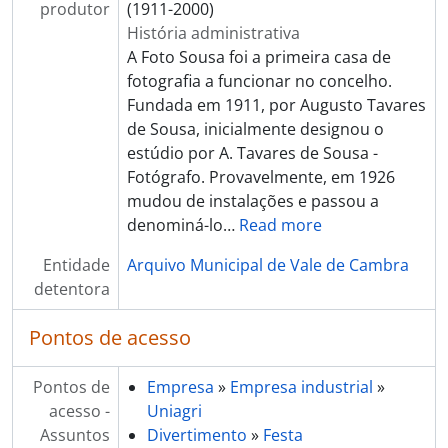
[Documento simples] Equipamento industrial
produtor
(1911-2000)
[Documento simples] Equipamento industrial
História administrativa
[Documento simples] Equipamento industrial
A Foto Sousa foi a primeira casa de
[Documento simples] Equipamento industrial
fotografia a funcionar no concelho.
[Documento simples] Equipamento industrial
Fundada em 1911, por Augusto Tavares
[Documento simples] Equipamento industrial
de Sousa, inicialmente designou o
[Documento simples] Malaxadora manual para salgar manteiga
estúdio por A. Tavares de Sousa -
[Documento simples] Malaxadora manual para salgar manteiga
Fotógrafo. Provavelmente, em 1926
[Documento simples] Malaxadora manual para salgar manteiga
mudou de instalações e passou a
[Documento simples] Equipamento industrial
denominá-lo
…
Read more
[Documento simples] Equipamento industrial
Entidade
Arquivo Municipal de Vale de Cambra
[Documento simples] Equipamento industrial
detentora
[Documento simples] Equipamento industrial
[Documento simples] Equipamento industrial
Pontos de acesso
[Documento simples] Equipamento industrial
[Documento simples] Equipamento industrial
[Documento simples] Equipamento industrial
Pontos de
Empresa
»
Empresa industrial
»
[Documento simples] Equipamento industrial
acesso -
Uniagri
[Documento simples] Equipamento industrial
Assuntos
Divertimento
»
Festa