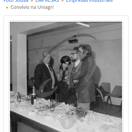
Foto Sousa
EMPRESAS
Empresas industriais
[Documento simples] Convívio na Uniagri
Convívio na Uniagri
[Documento simples] Convívio na Uniagri
[Documento simples] Convívio na Uniagri
[Documento simples] Convívio na Uniagri
[Documento simples] Convívio na Uniagri
[Documento simples] Convívio na Uniagri
[Documento simples] Retrato de grupo de funcionários e patrões da empresa Martins & Rebello
[Documento simples] Quadro elétrico
[Documento simples] Uniagri
[Documento simples] Equipamento industrial
[Documento simples] Equipamento industrial
[Documento simples] Equipamento industrial
[Documento simples] Equipamento industrial
[Documento simples] Lacto Lusa, Lda: cuba mecânica
[Documento simples] Peça metálica
[Documento simples] Peça metálica
[Documento simples] Peça metálica
[Documento simples] Peça metálica
[Documento simples] Peça metálica