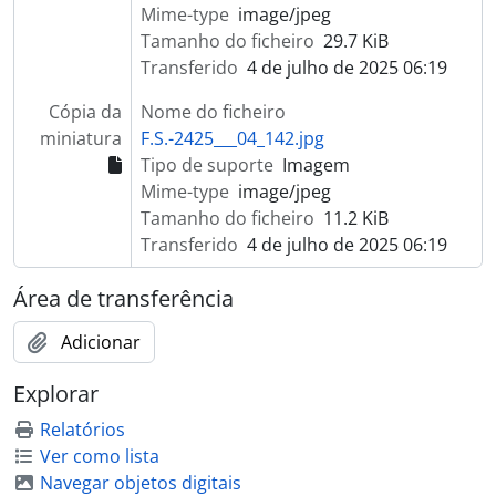
Mime-type
image/jpeg
[Documento simples] Equipamento industrial
Tamanho do ficheiro
29.7 KiB
[Documento simples] Equipamento industrial
Transferido
4 de julho de 2025 06:19
[Documento simples] Equipamento industrial
[Documento simples] Manteiga enlatada
Cópia da
Nome do ficheiro
[Documento simples] Incêndio
miniatura
F.S.-2425___04_142.jpg
[Documento simples] Balde
Tipo de suporte
Imagem
[Documento simples] Equipamento industrial
Mime-type
image/jpeg
[Documento simples] Equipamento industrial
Tamanho do ficheiro
11.2 KiB
[Documento simples] Cofre
Transferido
4 de julho de 2025 06:19
[Documento simples] Gráfica Cambrense
[Documento simples] Construção da Central Hidroeléctrica do Caima Lda
Área de transferência
[Documento simples] Baldes
[Documento simples] Fogão a lenha
Adicionar
[Documento simples] Cofre
Explorar
[Documento simples] Peça metálica
[Documento simples] Bilha para transporte de leite
Relatórios
[Documento simples] Central Hidroeléctrica do Caima Lda
Ver como lista
[Séries] Álbuns de fotografias
Navegar objetos digitais