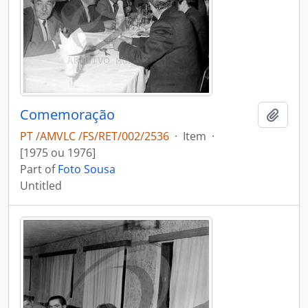
Comemoração
Add t
PT /AMVLC /FS/RET/002/2536
·
Item
·
[1975 ou 1976]
Part of
Foto Sousa
Untitled