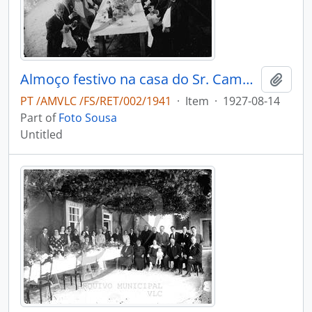
Almoço festivo na casa do Sr. Campos
Add t
PT /AMVLC /FS/RET/002/1941
·
Item
·
1927-08-14
Part of
Foto Sousa
Untitled