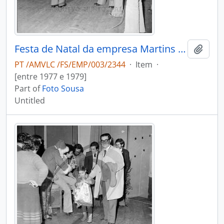
Festa de Natal da empresa Martins & Rebello
Add t
PT /AMVLC /FS/EMP/003/2344
·
Item
·
[entre 1977 e 1979]
Part of
Foto Sousa
Untitled