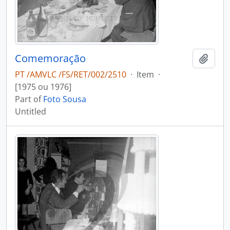
Comemoração
Add t
PT /AMVLC /FS/RET/002/2510
·
Item
·
[1975 ou 1976]
Part of
Foto Sousa
Untitled