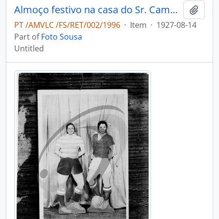
Almoço festivo na casa do Sr. Campos
Add t
PT /AMVLC /FS/RET/002/1996
·
Item
·
1927-08-14
Part of
Foto Sousa
Untitled