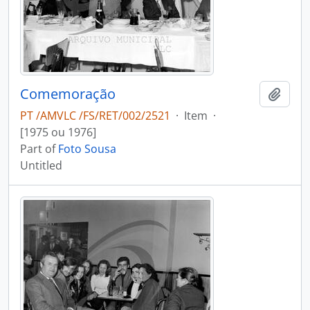
Comemoração
Add t
PT /AMVLC /FS/RET/002/2521
·
Item
·
[1975 ou 1976]
Part of
Foto Sousa
Untitled