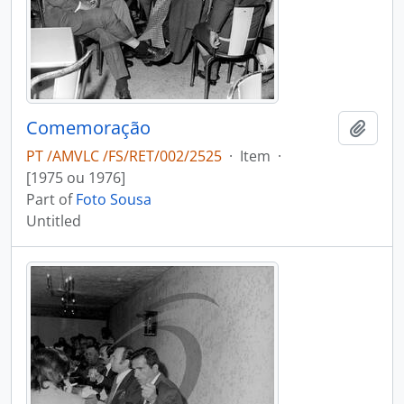
Comemoração
Add t
PT /AMVLC /FS/RET/002/2525
·
Item
·
[1975 ou 1976]
Part of
Foto Sousa
Untitled