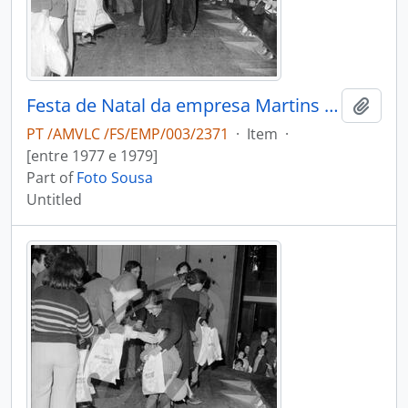
Festa de Natal da empresa Martins & Rebello
Add t
PT /AMVLC /FS/EMP/003/2371
·
Item
·
[entre 1977 e 1979]
Part of
Foto Sousa
Untitled