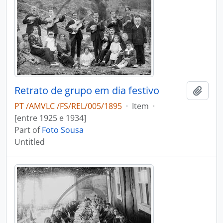
Retrato de grupo em dia festivo
Add t
PT /AMVLC /FS/REL/005/1895
·
Item
·
[entre 1925 e 1934]
Part of
Foto Sousa
Untitled