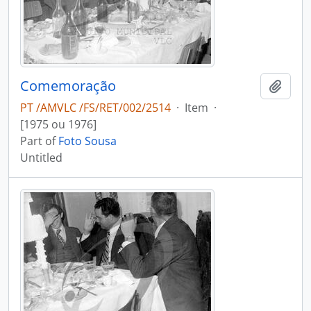
Comemoração
Add t
PT /AMVLC /FS/RET/002/2514
·
Item
·
[1975 ou 1976]
Part of
Foto Sousa
Untitled