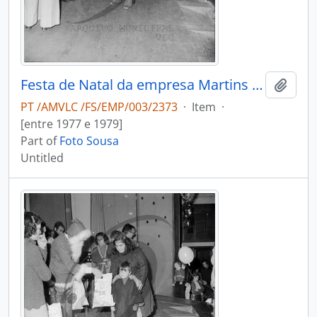
Festa de Natal da empresa Martins & Rebello
Add t
PT /AMVLC /FS/EMP/003/2373
·
Item
·
[entre 1977 e 1979]
Part of
Foto Sousa
Untitled