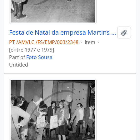
Festa de Natal da empresa Martins & Rebello
Add t
PT /AMVLC /FS/EMP/003/2348
·
Item
·
[entre 1977 e 1979]
Part of
Foto Sousa
Untitled