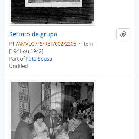
Retrato de grupo
Add t
PT /AMVLC /FS/RET/002/2205
·
Item
·
[1941 ou 1942]
Part of
Foto Sousa
Untitled