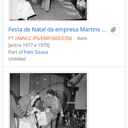
Festa de Natal da empresa Martins & Rebello
Add t
PT /AMVLC /FS/EMP/003/2350
·
Item
·
[entre 1977 e 1979]
Part of
Foto Sousa
Untitled