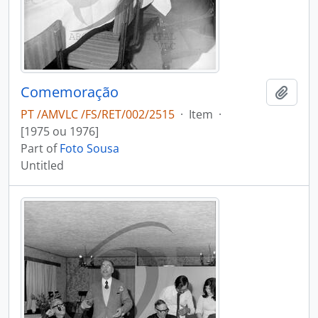
Comemoração
Add t
PT /AMVLC /FS/RET/002/2515
·
Item
·
[1975 ou 1976]
Part of
Foto Sousa
Untitled