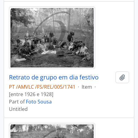
Retrato de grupo em dia festivo
Add t
PT /AMVLC /FS/REL/005/1741
·
Item
·
[entre 1926 e 1928]
Part of
Foto Sousa
Untitled