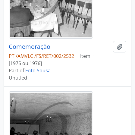
Comemoração
Add t
PT /AMVLC /FS/RET/002/2532
·
Item
·
[1975 ou 1976]
Part of
Foto Sousa
Untitled