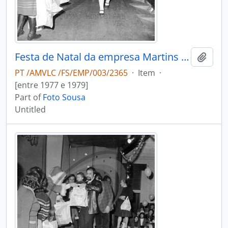
Festa de Natal da empresa Martins & Rebello
Add t
PT /AMVLC /FS/EMP/003/2365
·
Item
·
[entre 1977 e 1979]
Part of
Foto Sousa
Untitled