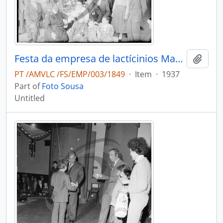
Festa da empresa de lactícinios Martins & Rebello
Add t
PT /AMVLC /FS/EMP/003/1849
·
Item
·
1937
Part of
Foto Sousa
Untitled