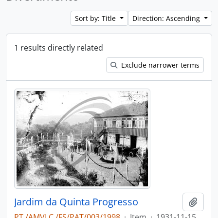
Sort by: Title
Direction: Ascending
1 results directly related
Exclude narrower terms
Jardim da Quinta Progresso
Add t
PT /AMVLC /FS/PAT/003/1998
·
Item
·
1931-11-15