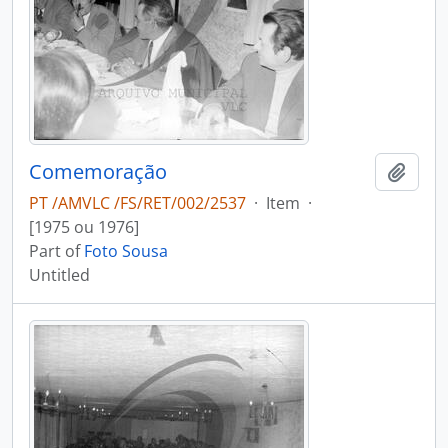
Comemoração
Add t
PT /AMVLC /FS/RET/002/2537
·
Item
·
[1975 ou 1976]
Part of
Foto Sousa
Untitled