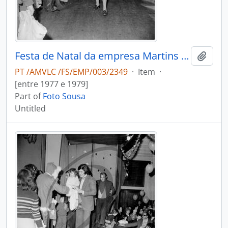
Festa de Natal da empresa Martins & Rebello
Add t
PT /AMVLC /FS/EMP/003/2349
·
Item
·
[entre 1977 e 1979]
Part of
Foto Sousa
Untitled