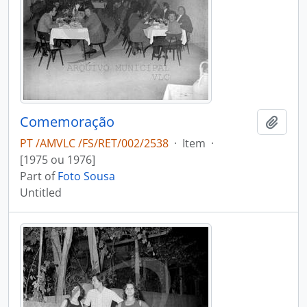
Comemoração
Add t
PT /AMVLC /FS/RET/002/2538
·
Item
·
[1975 ou 1976]
Part of
Foto Sousa
Untitled