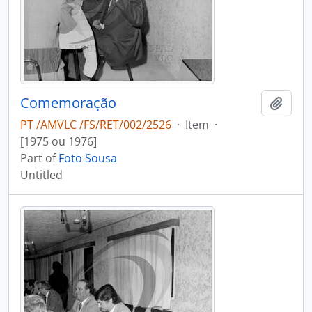
Comemoração
Add t
PT /AMVLC /FS/RET/002/2526
·
Item
·
[1975 ou 1976]
Part of
Foto Sousa
Untitled