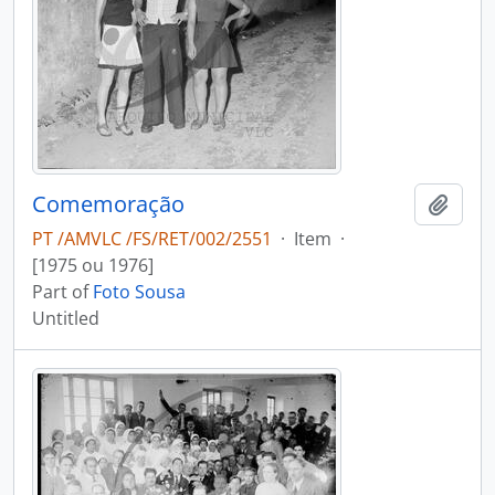
Comemoração
Add t
PT /AMVLC /FS/RET/002/2551
·
Item
·
[1975 ou 1976]
Part of
Foto Sousa
Untitled