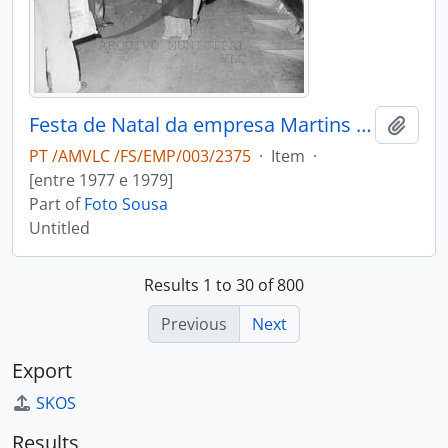
Festa de Natal da empresa Martins & Rebello
Add t
PT /AMVLC /FS/EMP/003/2375
·
Item
·
[entre 1977 e 1979]
Part of
Foto Sousa
Untitled
Results 1 to 30 of 800
Previous
Next
Export
SKOS
Results