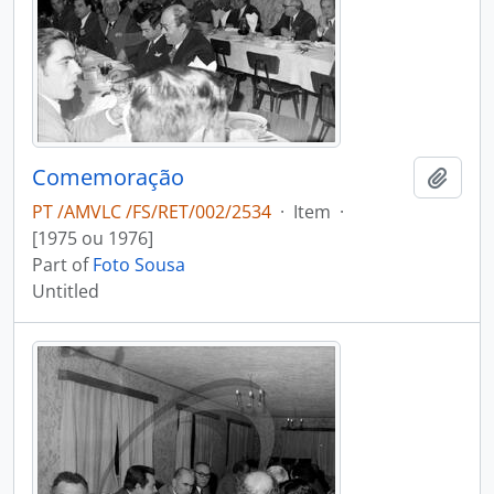
Comemoração
Add t
PT /AMVLC /FS/RET/002/2534
·
Item
·
[1975 ou 1976]
Part of
Foto Sousa
Untitled