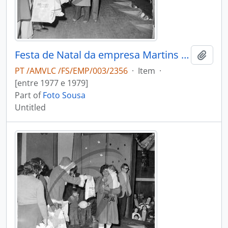
Festa de Natal da empresa Martins & Rebello
Add t
PT /AMVLC /FS/EMP/003/2356
·
Item
·
[entre 1977 e 1979]
Part of
Foto Sousa
Untitled