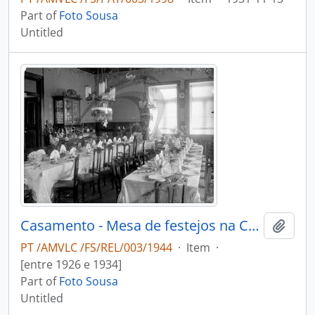
Part of
Foto Sousa
Untitled
Casamento - Mesa de festejos na Casa das Cerejeiras
Add t
PT /AMVLC /FS/REL/003/1944
·
Item
·
[entre 1926 e 1934]
Part of
Foto Sousa
Untitled