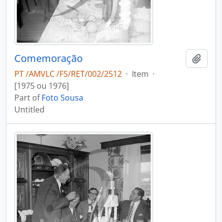
Comemoração
Add t
PT /AMVLC /FS/RET/002/2512
·
Item
·
[1975 ou 1976]
Part of
Foto Sousa
Untitled