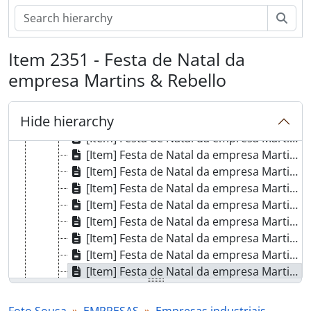
[Item] Fechadura de segredo e luminosa
Sear
[Item] Fechadura
[Item] Indústrias Reunidas
Item 2351 - Festa de Natal da
[Item] Festa de Natal da empresa Martins & Rebello
[Item] Festa de Natal da empresa Martins & Rebello
empresa Martins & Rebello
[Item] Festa de Natal da empresa Martins & Rebello
[Item] Festa de Natal da empresa Martins & Rebello
Hide hierarchy
[Item] Festa de Natal da empresa Martins & Rebello
[Item] Festa de Natal da empresa Martins & Rebello
[Item] Festa de Natal da empresa Martins & Rebello
[Item] Festa de Natal da empresa Martins & Rebello
[Item] Festa de Natal da empresa Martins & Rebello
[Item] Festa de Natal da empresa Martins & Rebello
[Item] Festa de Natal da empresa Martins & Rebello
[Item] Festa de Natal da empresa Martins & Rebello
[Item] Festa de Natal da empresa Martins & Rebello
[Item] Festa de Natal da empresa Martins & Rebello
[Item] Festa de Natal da empresa Martins & Rebello
[Item] Festa de Natal da empresa Martins & Rebello