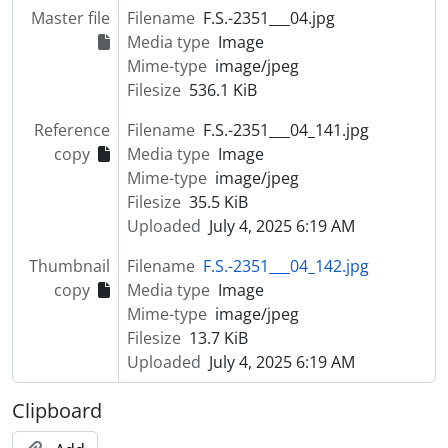
Master file
Filename
F.S.-2351___04.jpg
[Item] Convívio na Uniagri
Media type
Image
[Item] Convívio na Uniagri
Mime-type
image/jpeg
[Item] Convívio na Uniagri
Filesize
536.1 KiB
[Item] Convívio na Uniagri
[Item] Convívio na Uniagri
Reference
Filename
F.S.-2351___04_141.jpg
[Item] Retrato de grupo de funcionários e patrões da empresa Martins & Rebello
copy
Media type
Image
[Item] Quadro elétrico
Mime-type
image/jpeg
[Item] Uniagri
Filesize
35.5 KiB
[Item] Equipamento industrial
Uploaded
July 4, 2025 6:19 AM
[Item] Equipamento industrial
[Item] Equipamento industrial
Thumbnail
Filename
F.S.-2351___04_142.jpg
[Item] Equipamento industrial
copy
Media type
Image
[Item] Lacto Lusa, Lda: cuba mecânica
Mime-type
image/jpeg
[Item] Peça metálica
Filesize
13.7 KiB
[Item] Peça metálica
Uploaded
July 4, 2025 6:19 AM
[Item] Peça metálica
[Item] Peça metálica
Clipboard
[Item] Peça metálica