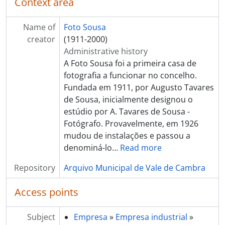
Context area
[Item] Convívio na Uniagri
[Item] Convívio na Uniagri
Name of
Foto Sousa
[Item] Convívio na Uniagri
creator
(1911-2000)
[Item] Convívio na Uniagri
Administrative history
[Item] Convívio na Uniagri
A Foto Sousa foi a primeira casa de
[Item] Convívio na Uniagri
fotografia a funcionar no concelho.
[Item] Convívio na Uniagri
Fundada em 1911, por Augusto Tavares
[Item] Convívio na Uniagri
de Sousa, inicialmente designou o
[Item] Convívio na Uniagri
estúdio por A. Tavares de Sousa -
[Item] Convívio na Uniagri
Fotógrafo. Provavelmente, em 1926
[Item] Convívio na Uniagri
mudou de instalações e passou a
[Item] Convívio na Uniagri
denominá-lo
…
Read more
[Item] Convívio na Uniagri
[Item] Convívio na Uniagri
Repository
Arquivo Municipal de Vale de Cambra
[Item] Convívio na Uniagri
[Item] Convívio na Uniagri
Access points
[Item] Convívio na Uniagri
[Item] Convívio na Uniagri
Subject
Empresa
»
Empresa industrial
»
[Item] Convívio na Uniagri