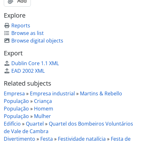
Add
[Item] Fechadura de segredo com trinco e canhão
[Item] Fechadura de segredo
Explore
[Item] Mindol
[Item] Mindol
Reports
[Item] Mindol
Browse as list
[Item] Mindol
Browse digital objects
[Item] Mindol
Export
[Item] Mindol
[Item] Mindol
Dublin Core 1.1 XML
[Item] Mindol
EAD 2002 XML
[Item] Mindol
Related subjects
[Item] Mindol
[Item] Mindol
Empresa
»
Empresa industrial
»
Martins & Rebello
[Item] Martins & Rebello
População
»
Criança
[Item] Martins & Rebello
População
»
Homem
[Item] Martins & Rebello
População
»
Mulher
[Item] Martins & Rebello
Edifício
»
Quartel
»
Quartel dos Bombeiros Voluntários
[Item] Equipamento industrial
de Vale de Cambra
[Item] Equipamento industrial
Divertimento
»
Festa
»
Festividade natalícia
»
Festa de