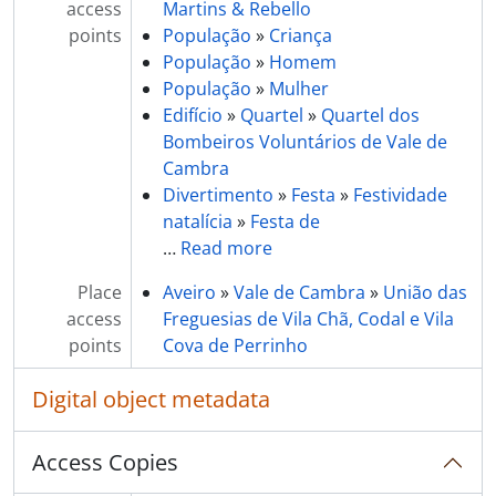
access
Martins & Rebello
[Item] Convívio na Uniagri
points
População
»
Criança
[Item] Convívio na Uniagri
População
»
Homem
[Item] Convívio na Uniagri
População
»
Mulher
[Item] Convívio na Uniagri
Edifício
»
Quartel
»
Quartel dos
[Item] Convívio na Uniagri
Bombeiros Voluntários de Vale de
[Item] Convívio na Uniagri
Cambra
[Item] Convívio na Uniagri
Divertimento
»
Festa
»
Festividade
[Item] Convívio na Uniagri
natalícia
»
Festa de
[Item] Convívio na Uniagri
…
Read more
[Item] Convívio na Uniagri
[Item] Convívio na Uniagri
Place
Aveiro
»
Vale de Cambra
»
União das
[Item] Convívio na Uniagri
access
Freguesias de Vila Chã, Codal e Vila
[Item] Convívio na Uniagri
points
Cova de Perrinho
[Item] Convívio na Uniagri
[Item] Convívio na Uniagri
Digital object metadata
[Item] Convívio na Uniagri
[Item] Convívio na Uniagri
Access Copies
[Item] Convívio na Uniagri
[Item] Convívio na Uniagri