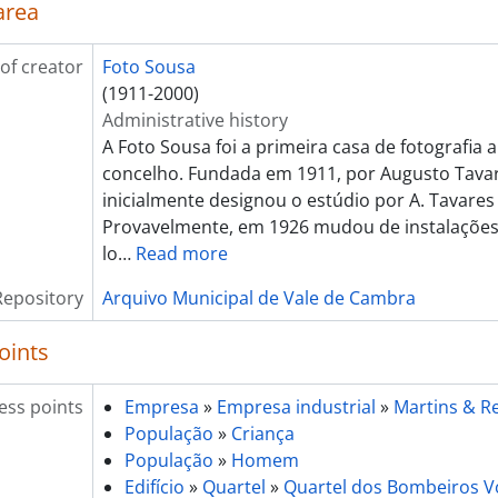
[Item] Convívio na Uniagri
area
[Item] Convívio na Uniagri
[Item] Convívio na Uniagri
of creator
Foto Sousa
[Item] Convívio na Uniagri
(1911-2000)
[Item] Convívio na Uniagri
Administrative history
[Item] Convívio na Uniagri
A Foto Sousa foi a primeira casa de fotografia 
[Item] Convívio na Uniagri
concelho. Fundada em 1911, por Augusto Tavar
[Item] Convívio na Uniagri
inicialmente designou o estúdio por A. Tavares
[Item] Convívio na Uniagri
Provavelmente, em 1926 mudou de instalações
[Item] Convívio na Uniagri
lo
…
Read more
[Item] Convívio na Uniagri
Repository
Arquivo Municipal de Vale de Cambra
[Item] Convívio na Uniagri
[Item] Convívio na Uniagri
oints
[Item] Convívio na Uniagri
[Item] Convívio na Uniagri
ess points
[Item] Convívio na Uniagri
Empresa
»
Empresa industrial
»
Martins & R
[Item] Convívio na Uniagri
População
»
Criança
[Item] Convívio na Uniagri
População
»
Homem
[Item] Convívio na Uniagri
Edifício
»
Quartel
»
Quartel dos Bombeiros Vo