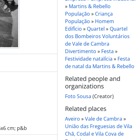
»
Martins & Rebello
População
»
Criança
População
»
Homem
Edifício
»
Quartel
»
Quartel
dos Bombeiros Voluntários
de Vale de Cambra
Divertimento
»
Festa
»
Festividade natalícia
»
Festa
de natal da Martins & Rebello
Related people and
organizations
Foto Sousa
(Creator)
Related places
Aveiro
»
Vale de Cambra
»
União das Freguesias de Vila
 6x6 cm; p&b
Chã, Codal e Vila Cova de