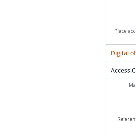
Place acc
Digital 
Access C
Mas
Referen