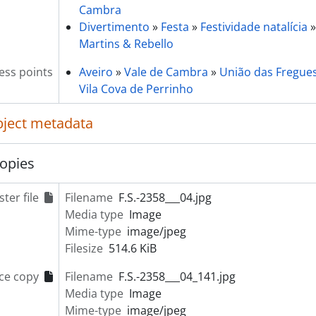
[Item] Convívio na Uniagri
Cambra
[Item] Convívio na Uniagri
Divertimento
»
Festa
»
Festividade natalícia
[Item] Convívio na Uniagri
Martins & Rebello
[Item] Convívio na Uniagri
ess points
Aveiro
»
Vale de Cambra
»
União das Freguesi
[Item] Convívio na Uniagri
Vila Cova de Perrinho
[Item] Convívio na Uniagri
[Item] Convívio na Uniagri
object metadata
[Item] Convívio na Uniagri
[Item] Convívio na Uniagri
opies
[Item] Convívio na Uniagri
[Item] Convívio na Uniagri
[Item] Convívio na Uniagri
ter file
Filename
F.S.-2358___04.jpg
[Item] Convívio na Uniagri
Media type
Image
[Item] Convívio na Uniagri
Mime-type
image/jpeg
[Item] Convívio na Uniagri
Filesize
514.6 KiB
[Item] Convívio na Uniagri
ce copy
Filename
F.S.-2358___04_141.jpg
[Item] Convívio na Uniagri
Media type
Image
[Item] Convívio na Uniagri
Mime-type
image/jpeg
[Item] Retrato de grupo de funcionários e patrões da e