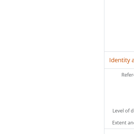
Identity 
Refer
Level of 
Extent a