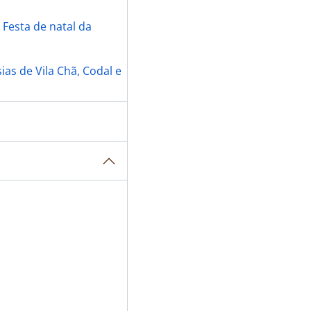
»
Festa de natal da
as de Vila Chã, Codal e
mpresa Martins & Rebello