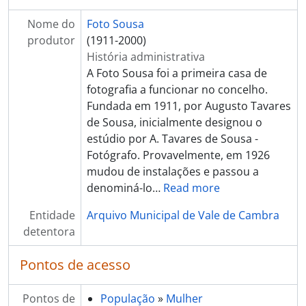
[Documento simples] Comemoração do Dia Mundial da Criança no edifício Ar Alto
[Documento simples] Comemoração do Dia Mundial da Criança no edifício Ar Alto
Nome do
Foto Sousa
[Documento simples] Comemoração do Dia Mundial da Criança no edifício Ar Alto
produtor
(1911-2000)
[Documento simples] Comemoração do Dia Mundial da Criança no edifício Ar Alto
História administrativa
[Documento simples] Comemoração do Dia Mundial da Criança no edifício Ar Alto
A Foto Sousa foi a primeira casa de
[Secção] PANORÂMICAS
fotografia a funcionar no concelho.
[Secção] ATIVIDADE POLÍTICA
Fundada em 1911, por Augusto Tavares
[Secção] RELIGIÃO
de Sousa, inicialmente designou o
[Secção] RETRATOS
estúdio por A. Tavares de Sousa -
[Secção] ANIMAIS
Fotógrafo. Provavelmente, em 1926
[Secção] SEGURANÇA PÚBLICA
mudou de instalações e passou a
[Secção] TRANSPORTES
denominá-lo
…
Read more
[Secção] OBRAS PÚBLICAS
Entidade
Arquivo Municipal de Vale de Cambra
[Secção] PATRIMÓNIO
detentora
[Secção] INSTITUIÇÕES
[Secção] ASSOCIAÇÕES
Pontos de acesso
[Secção] EMPRESAS
[Séries] Álbuns de fotografias
Pontos de
População
»
Mulher
[Séries] Livros de registo de clientes