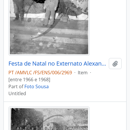
Festa de Natal no Externato Alexandre Herculano
Add t
PT /AMVLC /FS/ENS/006/2969
·
Item
·
[entre 1966 e 1968]
Part of
Foto Sousa
Untitled