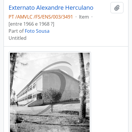
Externato Alexandre Herculano
Add t
PT /AMVLC /FS/ENS/003/3491
·
Item
·
[entre 1966 e 1968 ?]
Part of
Foto Sousa
Untitled