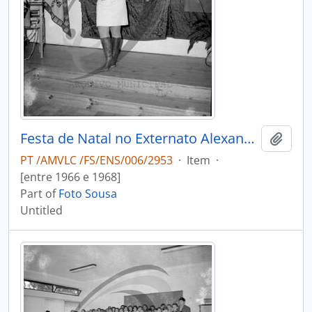
Festa de Natal no Externato Alexandre Herculano
Add t
PT /AMVLC /FS/ENS/006/2953
·
Item
·
[entre 1966 e 1968]
Part of
Foto Sousa
Untitled