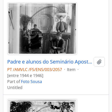
Padre e alunos do Seminário Apostólico São João de Brito a costurar
Add t
PT /AMVLC /FS/ENS/003/2057
·
Item
·
[entre 1944 e 1946]
Part of
Foto Sousa
Untitled