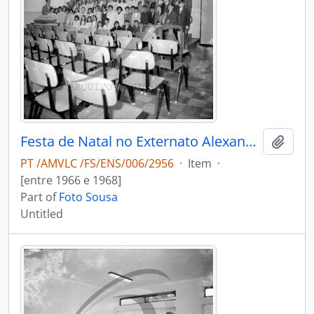
Festa de Natal no Externato Alexandre Herculano
Add t
PT /AMVLC /FS/ENS/006/2956
·
Item
·
[entre 1966 e 1968]
Part of
Foto Sousa
Untitled