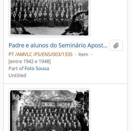
Padre e alunos do Seminário Apostólico São João de Brito
Add t
PT /AMVLC /FS/ENS/003/1335
·
Item
·
[entre 1942 e 1948]
Part of
Foto Sousa
Untitled