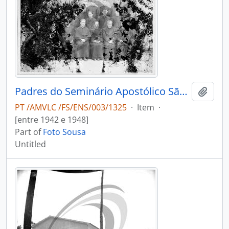
Padres do Seminário Apostólico São João de Brito
Add t
PT /AMVLC /FS/ENS/003/1325
·
Item
·
[entre 1942 e 1948]
Part of
Foto Sousa
Untitled