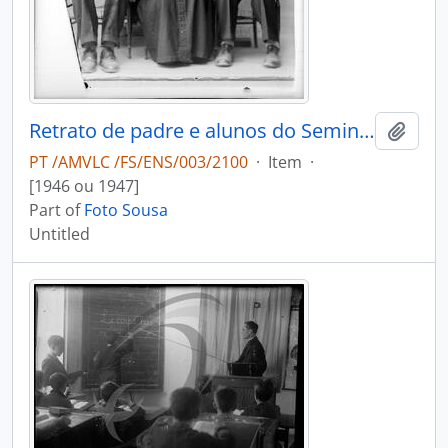
Retrato de padre e alunos do Seminário Apostólico São João de Brito
Add t
PT /AMVLC /FS/ENS/003/2100
·
Item
·
[1946 ou 1947]
Part of
Foto Sousa
Untitled