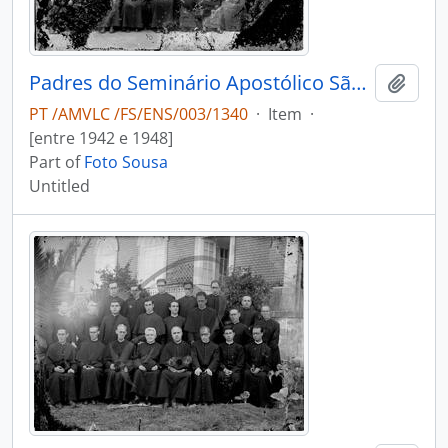
Padres do Seminário Apostólico São João de Brito
Add t
PT /AMVLC /FS/ENS/003/1340
·
Item
·
[entre 1942 e 1948]
Part of
Foto Sousa
Untitled