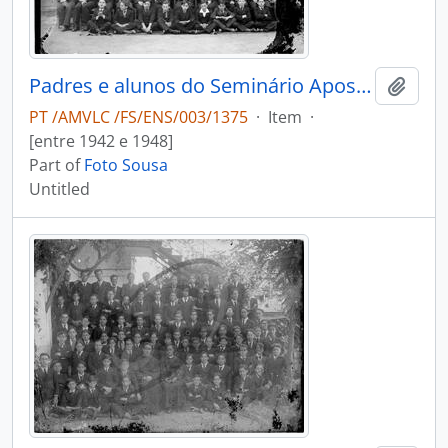
Padres e alunos do Seminário Apostólico São João de Brito
Add t
PT /AMVLC /FS/ENS/003/1375
·
Item
·
[entre 1942 e 1948]
Part of
Foto Sousa
Untitled