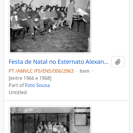
Festa de Natal no Externato Alexandre Herculano
Add t
PT /AMVLC /FS/ENS/006/2963
·
Item
·
[entre 1966 e 1968]
Part of
Foto Sousa
Untitled