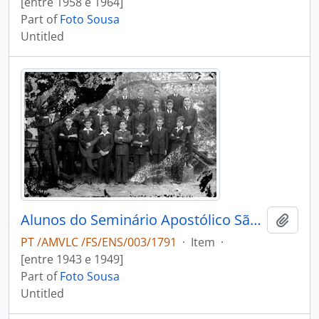
[entre 1958 e 1964]
Part of
Foto Sousa
Untitled
Alunos do Seminário Apostólico São João de Brito
Add t
PT /AMVLC /FS/ENS/003/1791
·
Item
·
[entre 1943 e 1949]
Part of
Foto Sousa
Untitled