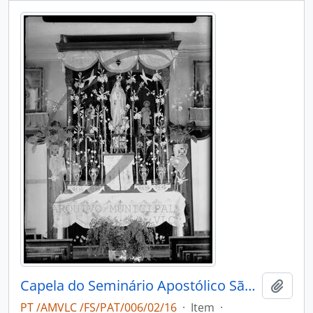
Capela do Seminário Apostólico São João de Brito
Add t
PT /AMVLC /FS/PAT/006/02/16
·
Item
·