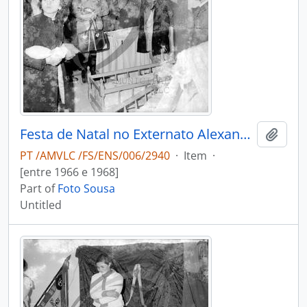
Festa de Natal no Externato Alexandre Herculano
Add t
PT /AMVLC /FS/ENS/006/2940
·
Item
·
[entre 1966 e 1968]
Part of
Foto Sousa
Untitled