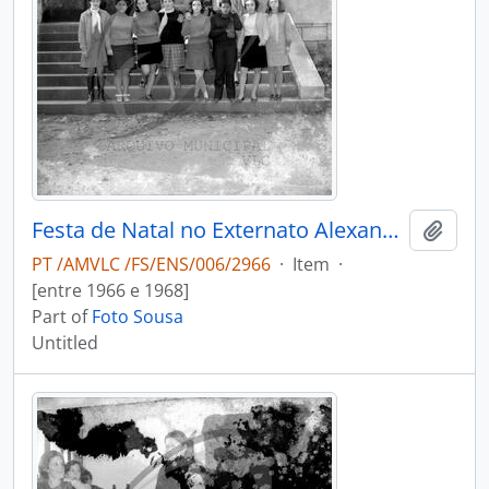
Festa de Natal no Externato Alexandre Herculano
Add t
PT /AMVLC /FS/ENS/006/2966
·
Item
·
[entre 1966 e 1968]
Part of
Foto Sousa
Untitled