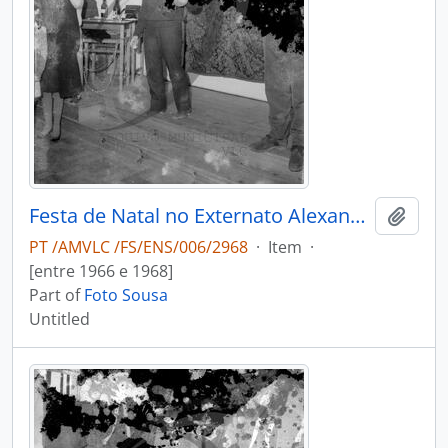
Festa de Natal no Externato Alexandre Herculano
Add t
PT /AMVLC /FS/ENS/006/2968
·
Item
·
[entre 1966 e 1968]
Part of
Foto Sousa
Untitled