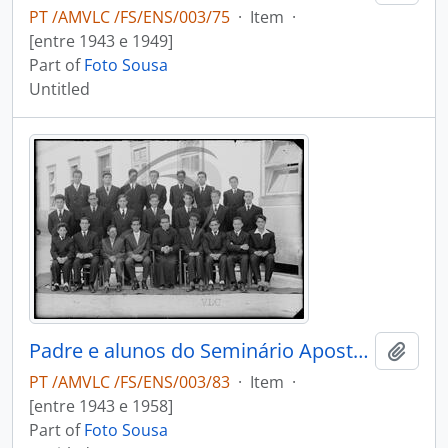
PT /AMVLC /FS/ENS/003/75
·
Item
·
[entre 1943 e 1949]
Part of
Foto Sousa
Untitled
Padre e alunos do Seminário Apostólico São João de Brito
Add t
PT /AMVLC /FS/ENS/003/83
·
Item
·
[entre 1943 e 1958]
Part of
Foto Sousa