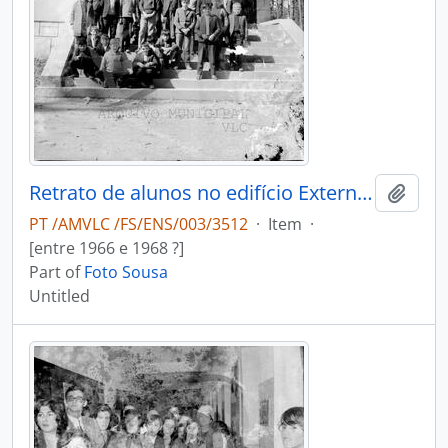
Retrato de alunos no edifício Externato Alexandre Herculano
Add t
PT /AMVLC /FS/ENS/003/3512
·
Item
·
[entre 1966 e 1968 ?]
Part of
Foto Sousa
Untitled