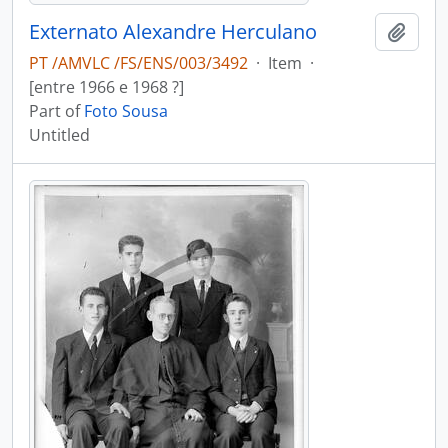
Externato Alexandre Herculano
Add t
PT /AMVLC /FS/ENS/003/3492
·
Item
·
[entre 1966 e 1968 ?]
Part of
Foto Sousa
Untitled