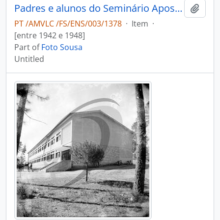
Padres e alunos do Seminário Apostólico São João de Brito
Add t
PT /AMVLC /FS/ENS/003/1378
·
Item
·
[entre 1942 e 1948]
Part of
Foto Sousa
Untitled