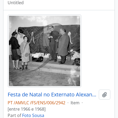
Untitled
Festa de Natal no Externato Alexandre Herculano
Add t
PT /AMVLC /FS/ENS/006/2942
·
Item
·
[entre 1966 e 1968]
Part of
Foto Sousa