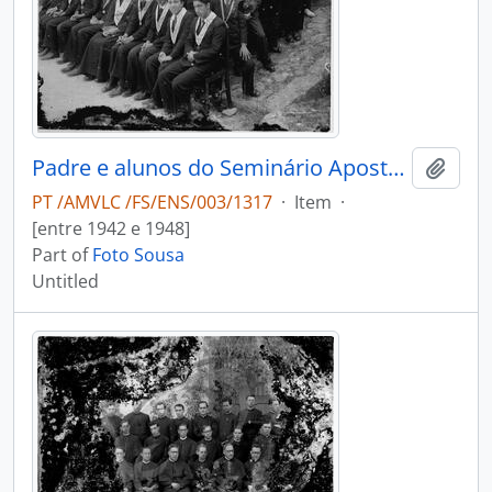
Padre e alunos do Seminário Apostólico São João de Brito
Add t
PT /AMVLC /FS/ENS/003/1317
·
Item
·
[entre 1942 e 1948]
Part of
Foto Sousa
Untitled