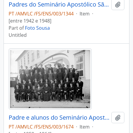
Padres do Seminário Apostólico São João de Brito
Add t
PT /AMVLC /FS/ENS/003/1344
·
Item
·
[entre 1942 e 1948]
Part of
Foto Sousa
Untitled
Padre e alunos do Seminário Apostólico São João de Brito
Add t
PT /AMVLC /FS/ENS/003/1674
·
Item
·