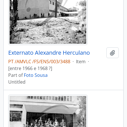
Externato Alexandre Herculano
Add t
PT /AMVLC /FS/ENS/003/3488
·
Item
·
[entre 1966 e 1968 ?]
Part of
Foto Sousa
Untitled