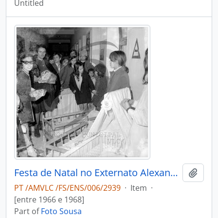
Untitled
Festa de Natal no Externato Alexandre Herculano
Add t
PT /AMVLC /FS/ENS/006/2939
·
Item
·
[entre 1966 e 1968]
Part of
Foto Sousa