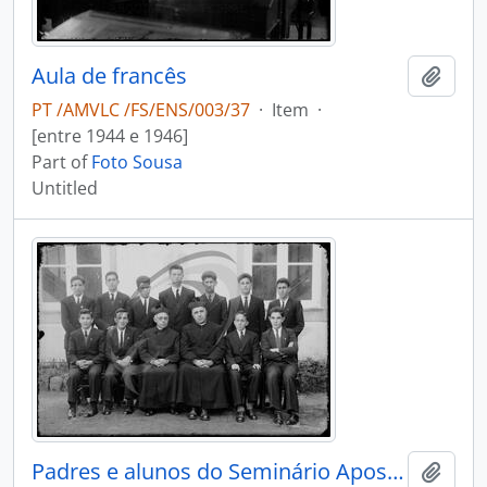
Aula de francês
Add t
PT /AMVLC /FS/ENS/003/37
·
Item
·
[entre 1944 e 1946]
Part of
Foto Sousa
Untitled
Padres e alunos do Seminário Apostólico São João de Brito
Add t