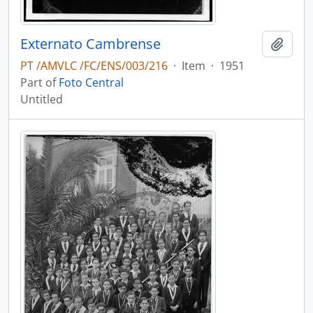
Externato Cambrense
Add t
PT /AMVLC /FC/ENS/003/216
·
Item
·
1951
Part of
Foto Central
Untitled