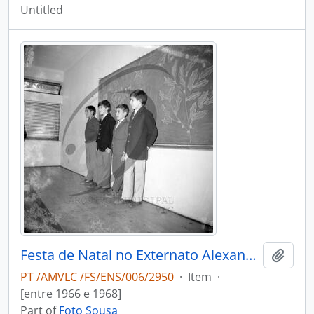
Untitled
Festa de Natal no Externato Alexandre Herculano
Add t
PT /AMVLC /FS/ENS/006/2950
·
Item
·
[entre 1966 e 1968]
Part of
Foto Sousa