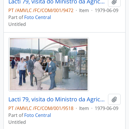
Lacti 79, visita do Ministro da Agricultura e Pescas e do Consulado dos Estados Unidos da América
Add t
PT /AMVLC /FC/COM/001/9472
·
Item
·
1979-06-09
Part of
Foto Central
Untitled
Lacti 79, visita do Ministro da Agricultura e Pescas e do Consulado dos Estados Unidos da América
Add t
PT /AMVLC /FC/COM/001/9518
·
Item
·
1979-06-09
Part of
Foto Central
Untitled