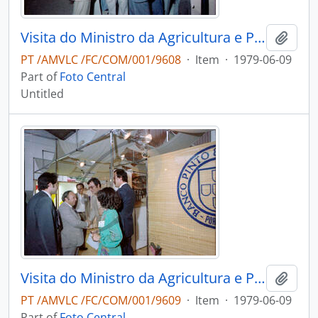
Visita do Ministro da Agricultura e Pescas e do Governador Civil de Aveiro, à Lacti 79
Add t
PT /AMVLC /FC/COM/001/9608
·
Item
·
1979-06-09
Part of
Foto Central
Untitled
Visita do Ministro da Agricultura e Pescas e do Governador Civil de Aveiro, à Lacti 79
Add t
PT /AMVLC /FC/COM/001/9609
·
Item
·
1979-06-09
Part of
Foto Central