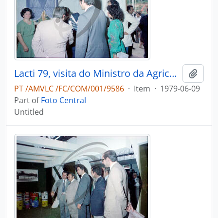
Lacti 79, visita do Ministro da Agricultura e Pescas e do Governador Civil de Aveiro
Add t
PT /AMVLC /FC/COM/001/9586
·
Item
·
1979-06-09
Part of
Foto Central
Untitled