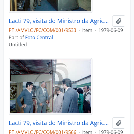
Lacti 79, visita do Ministro da Agricultura e Pescas e do Consulado dos Estados Unidos da América
Add t
PT /AMVLC /FC/COM/001/9533
·
Item
·
1979-06-09
Part of
Foto Central
Untitled
Lacti 79, visita do Ministro da Agricultura e Pescas e do Governador Civil de Aveiro
Add t
PT /AMVLC /FC/COM/001/9566
·
Item
·
1979-06-09