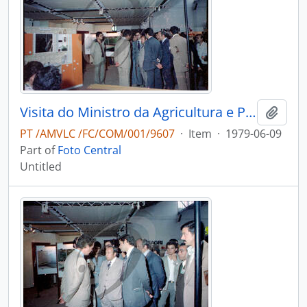
Visita do Ministro da Agricultura e Pescas e do Governador Civil de Aveiro, à Lacti 79
Add t
PT /AMVLC /FC/COM/001/9607
·
Item
·
1979-06-09
Part of
Foto Central
Untitled