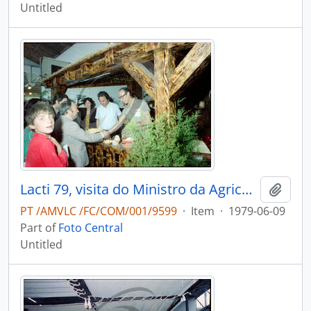
Untitled
Lacti 79, visita do Ministro da Agricultura e Pescas e do Governador Civil de Aveiro
Add t
PT /AMVLC /FC/COM/001/9599
·
Item
·
1979-06-09
Part of
Foto Central
Untitled