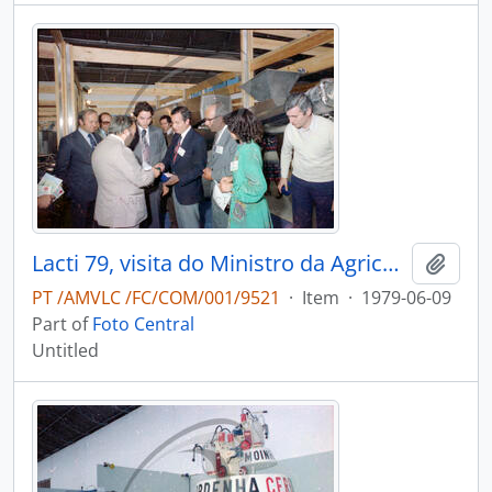
Lacti 79, visita do Ministro da Agricultura e Pescas e do Consulado dos Estados Unidos da América
Add t
PT /AMVLC /FC/COM/001/9521
·
Item
·
1979-06-09
Part of
Foto Central
Untitled