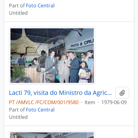
Part of
Foto Central
Untitled
Lacti 79, visita do Ministro da Agricultura e Pescas e do Governador Civil de Aveiro
Add t
PT /AMVLC /FC/COM/001/9580
·
Item
·
1979-06-09
Part of
Foto Central
Untitled