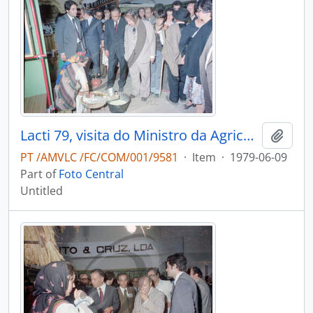
Lacti 79, visita do Ministro da Agricultura e Pescas e do Governador Civil de Aveiro
Add t
PT /AMVLC /FC/COM/001/9581
·
Item
·
1979-06-09
Part of
Foto Central
Untitled