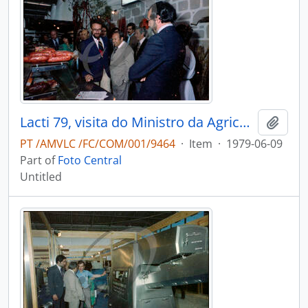
Lacti 79, visita do Ministro da Agricultura e Pescas e do Consulado dos Estados Unidos da América
Add t
PT /AMVLC /FC/COM/001/9464
·
Item
·
1979-06-09
Part of
Foto Central
Untitled