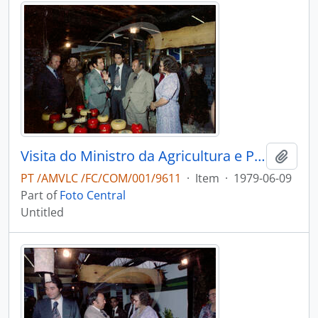
Visita do Ministro da Agricultura e Pescas e do Governador Civil de Aveiro, à Lacti 79
Add t
PT /AMVLC /FC/COM/001/9611
·
Item
·
1979-06-09
Part of
Foto Central
Untitled