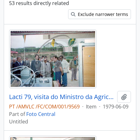
53 results directly related
Exclude narrower terms
Lacti 79, visita do Ministro da Agricultura e Pescas e do Governador Civil de Aveiro
Add t
PT /AMVLC /FC/COM/001/9569
·
Item
·
1979-06-09
Part of
Foto Central
Untitled