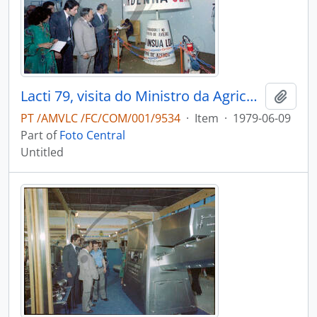
Lacti 79, visita do Ministro da Agricultura e Pescas e do Consulado dos Estados Unidos da América
Add t
PT /AMVLC /FC/COM/001/9534
·
Item
·
1979-06-09
Part of
Foto Central
Untitled