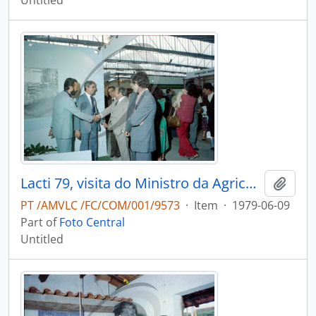
Untitled
Lacti 79, visita do Ministro da Agricultura e Pescas e do Governador Civil de Aveiro
Add t
PT /AMVLC /FC/COM/001/9573
·
Item
·
1979-06-09
Part of
Foto Central
Untitled