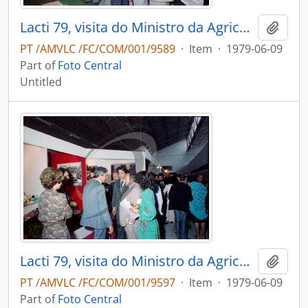
Lacti 79, visita do Ministro da Agricultura e Pescas e do Governador Civil de Aveiro
Add t
PT /AMVLC /FC/COM/001/9589
·
Item
·
1979-06-09
Part of
Foto Central
Untitled
Lacti 79, visita do Ministro da Agricultura e Pescas e do Governador Civil de Aveiro
Add t
PT /AMVLC /FC/COM/001/9597
·
Item
·
1979-06-09
Part of
Foto Central