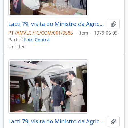
Lacti 79, visita do Ministro da Agricultura e Pescas e do Governador Civil de Aveiro
Add t
PT /AMVLC /FC/COM/001/9585
·
Item
·
1979-06-09
Part of
Foto Central
Untitled
Lacti 79, visita do Ministro da Agricultura e Pescas e do Governador Civil de Aveiro
Add t