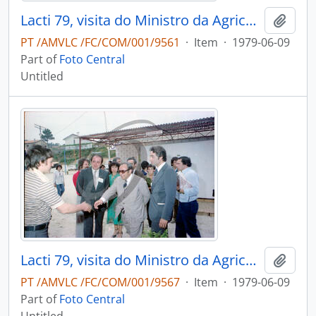
Lacti 79, visita do Ministro da Agricultura e Pescas e do Governador Civil de Aveiro
Add t
PT /AMVLC /FC/COM/001/9561
·
Item
·
1979-06-09
Part of
Foto Central
Untitled
Lacti 79, visita do Ministro da Agricultura e Pescas e do Governador Civil de Aveiro
Add t
PT /AMVLC /FC/COM/001/9567
·
Item
·
1979-06-09
Part of
Foto Central