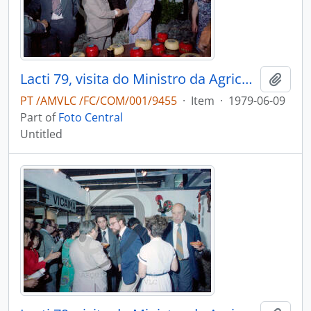
Lacti 79, visita do Ministro da Agricultura e Pescas e do Consulado dos Estados Unidos da América
Add t
PT /AMVLC /FC/COM/001/9455
·
Item
·
1979-06-09
Part of
Foto Central
Untitled