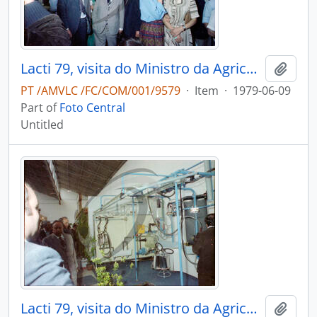
Lacti 79, visita do Ministro da Agricultura e Pescas e do Governador Civil de Aveiro
Add t
PT /AMVLC /FC/COM/001/9579
·
Item
·
1979-06-09
Part of
Foto Central
Untitled
Lacti 79, visita do Ministro da Agricultura e Pescas e do Governador Civil de Aveiro
Add t