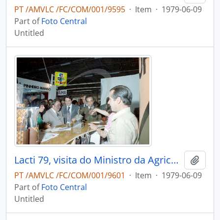
PT /AMVLC /FC/COM/001/9595
·
Item
·
1979-06-09
Part of
Foto Central
Untitled
Lacti 79, visita do Ministro da Agricultura e Pescas e do Governador Civil de Aveiro
Add t
PT /AMVLC /FC/COM/001/9601
·
Item
·
1979-06-09
Part of
Foto Central
Untitled