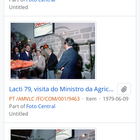
Untitled
Lacti 79, visita do Ministro da Agricultura e Pescas e do Consulado dos Estados Unidos da América
Add t
PT /AMVLC /FC/COM/001/9463
·
Item
·
1979-06-09
Part of
Foto Central
Untitled