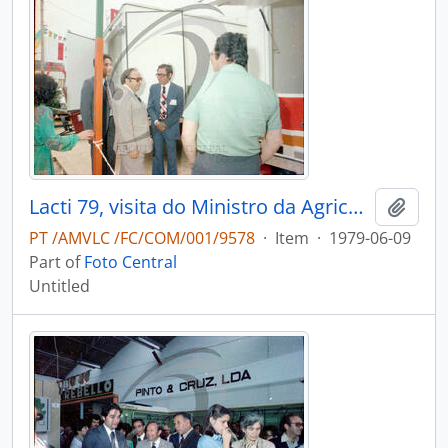
Lacti 79, visita do Ministro da Agricultura e Pescas e do Governador Civil de Aveiro
Add t
PT /AMVLC /FC/COM/001/9578
·
Item
·
1979-06-09
Part of
Foto Central
Untitled