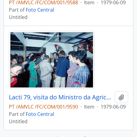
PT /AMVLC /FC/COM/001/9588
·
Item
·
1979-06-09
Part of
Foto Central
Untitled
Lacti 79, visita do Ministro da Agricultura e Pescas e do Governador Civil de Aveiro
Add t
PT /AMVLC /FC/COM/001/9590
·
Item
·
1979-06-09
Part of
Foto Central
Untitled