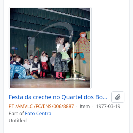
Festa da creche no Quartel dos Bombeiros Voluntários de Vale de Cambra
Add t
PT /AMVLC /FC/ENS/006/8887
·
Item
·
1977-03-19
Part of
Foto Central
Untitled