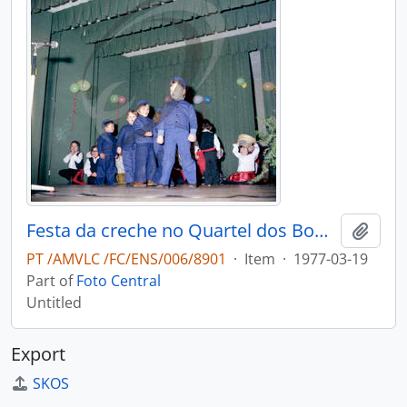
Festa da creche no Quartel dos Bombeiros Voluntários de Vale de Cambra
Add t
PT /AMVLC /FC/ENS/006/8901
·
Item
·
1977-03-19
Part of
Foto Central
Untitled
Export
SKOS