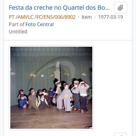
Festa da creche no Quartel dos Bombeiros Voluntários de Vale de Cambra
Add t
PT /AMVLC /FC/ENS/006/8902
·
Item
·
1977-03-19
Part of
Foto Central
Untitled