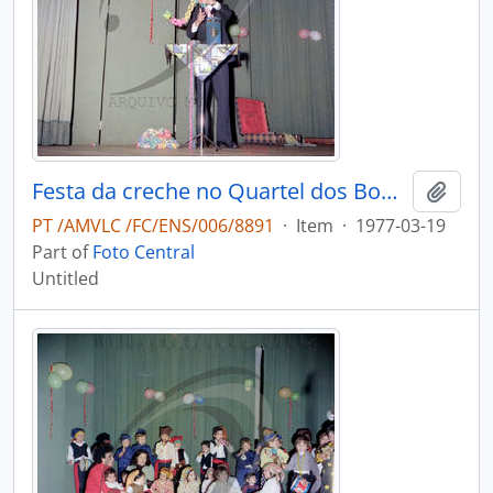
Festa da creche no Quartel dos Bombeiros Voluntários de Vale de Cambra
Add t
PT /AMVLC /FC/ENS/006/8891
·
Item
·
1977-03-19
Part of
Foto Central
Untitled