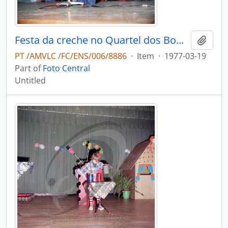
Festa da creche no Quartel dos Bombeiros Voluntários de Vale de Cambra
Add t
PT /AMVLC /FC/ENS/006/8886
·
Item
·
1977-03-19
Part of
Foto Central
Untitled