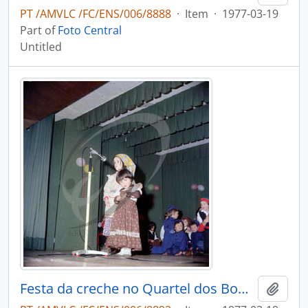
PT /AMVLC /FC/ENS/006/8888
·
Item
·
1977-03-19
Part of
Foto Central
Untitled
Festa da creche no Quartel dos Bombeiros Voluntários de Vale de Cambra
Add t