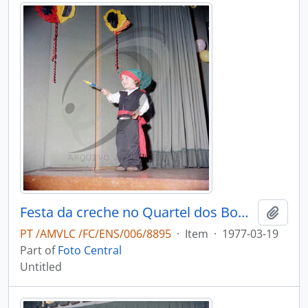
Festa da creche no Quartel dos Bombeiros Voluntários de Vale de Cambra
Add t
PT /AMVLC /FC/ENS/006/8895
·
Item
·
1977-03-19
Part of
Foto Central
Untitled