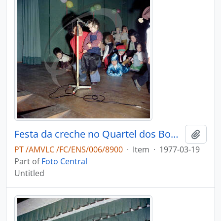
Festa da creche no Quartel dos Bombeiros Voluntários de Vale de Cambra
Add t
PT /AMVLC /FC/ENS/006/8900
·
Item
·
1977-03-19
Part of
Foto Central
Untitled