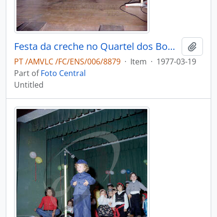
Festa da creche no Quartel dos Bombeiros Voluntários de Vale de Cambra
Add t
PT /AMVLC /FC/ENS/006/8879
·
Item
·
1977-03-19
Part of
Foto Central
Untitled