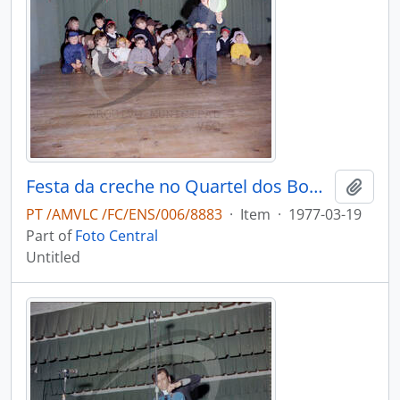
Festa da creche no Quartel dos Bombeiros Voluntários de Vale de Cambra
Add t
PT /AMVLC /FC/ENS/006/8883
·
Item
·
1977-03-19
Part of
Foto Central
Untitled