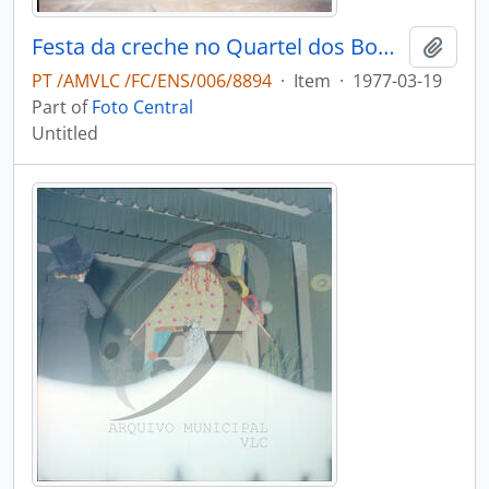
Festa da creche no Quartel dos Bombeiros Voluntários de Vale de Cambra
Add t
PT /AMVLC /FC/ENS/006/8894
·
Item
·
1977-03-19
Part of
Foto Central
Untitled