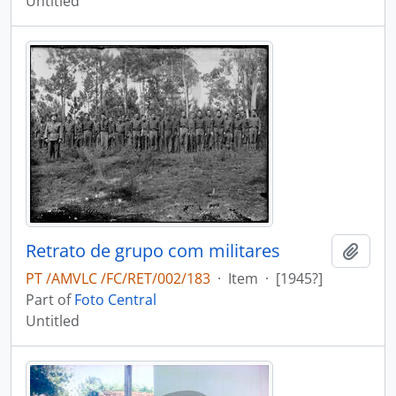
Untitled
Retrato de grupo com militares
Add t
PT /AMVLC /FC/RET/002/183
·
Item
·
[1945?]
Part of
Foto Central
Untitled