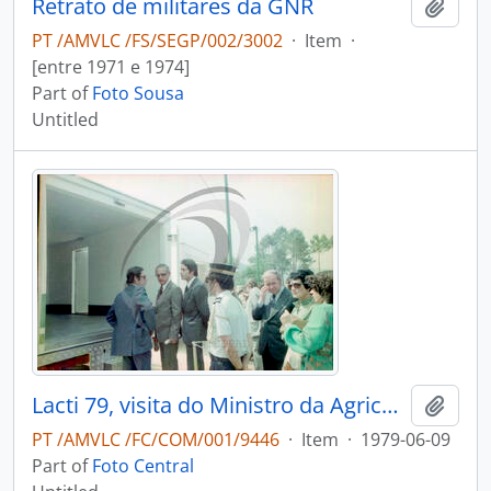
Retrato de militares da GNR
Add t
PT /AMVLC /FS/SEGP/002/3002
·
Item
·
[entre 1971 e 1974]
Part of
Foto Sousa
Untitled
Lacti 79, visita do Ministro da Agricultura e Pescas e do Governador Civil de Aveiro
Add t
PT /AMVLC /FC/COM/001/9446
·
Item
·
1979-06-09
Part of
Foto Central