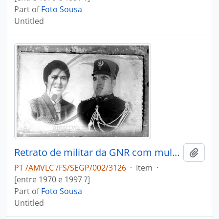
Part of
Foto Sousa
Untitled
Retrato de militar da GNR com mulher
Add t
PT /AMVLC /FS/SEGP/002/3126
·
Item
·
[entre 1970 e 1997 ?]
Part of
Foto Sousa
Untitled