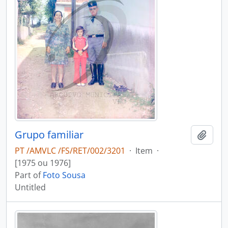
Grupo familiar
Add t
PT /AMVLC /FS/RET/002/3201
·
Item
·
[1975 ou 1976]
Part of
Foto Sousa
Untitled