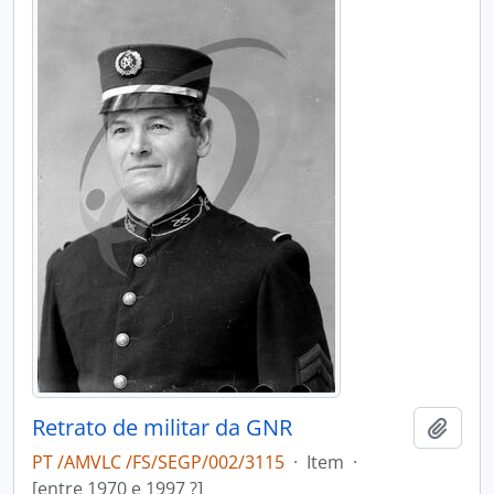
Retrato de militar da GNR
Add t
PT /AMVLC /FS/SEGP/002/3115
·
Item
·
[entre 1970 e 1997 ?]