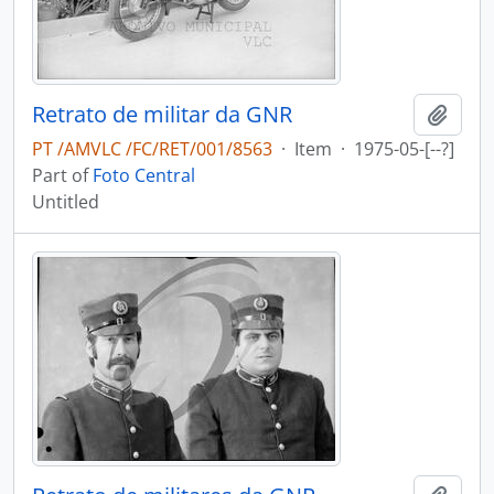
Retrato de militar da GNR
Add t
PT /AMVLC /FC/RET/001/8563
·
Item
·
1975-05-[--?]
Part of
Foto Central
Untitled