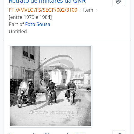
Retrato de militares da GNR
Add t
PT /AMVLC /FS/SEGP/002/3100
·
Item
·
[entre 1979 e 1984]
Part of
Foto Sousa
Untitled